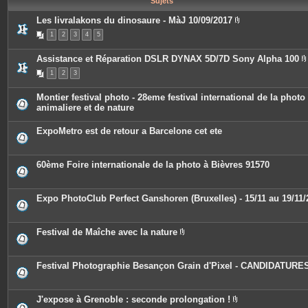
Sujets
e
s
Les livralakons du dinosaure - MàJ 10/09/2017
P
1
2
3
4
5
i
è
c
Assistance et Réparation DSLR DYNAX 5D/7D Sony Alpha 100
e
s
1
2
3
i
j
o
i
Montier festival photo - 28eme festival international de la photo
n
animaliere et de nature
t
j
e
s
ExpoMetro est de retour a Barcelone cet ete
i
t
60ème Foire internationale de la photo à Bièvres 91570
Expo PhotoClub Perfect Ganshoren (Bruxelles) - 15/11 au 19/11/
Festival de Maîche avec la nature
P
i
è
c
Festival Photographie Besançon Grain d'Pixel - CANDIDATURE
e
s
j
o
J'expose à Grenoble : seconde prolongation !
i
P