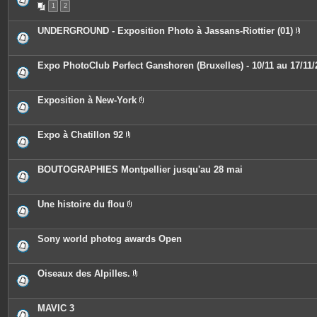
n
1
2
i
t
è
e
c
UNDERGROUND - Exposition Photo à Jassans-Riottier (01)
s
e
P
s
i
j
è
o
c
Expo PhotoClub Perfect Ganshoren (Bruxelles) - 10/11 au 17/11/
i
e
n
s
t
j
e
o
Exposition à New-York
s
i
P
n
i
t
è
e
c
Expo à Chatillon 92
s
e
P
s
i
j
è
o
c
BOUTOGRAPHIES Montpellier jusqu'au 28 mai
i
e
n
s
t
j
e
o
Une histoire du flou
s
i
P
n
i
t
è
e
c
Sony world photog awards Open
s
e
s
j
o
Oiseaux des Alpilles.
i
P
n
i
t
è
e
c
MAVIC 3
s
e