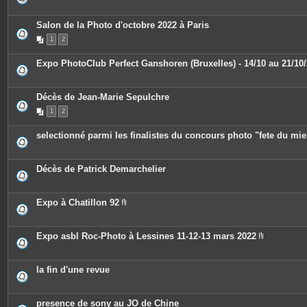
s
j
o
Salon de la Photo d'octobre 2022 à Paris
i
n
1
2
t
e
Expo PhotoClub Perfect Ganshoren (Bruxelles) - 14/10 au 21/10
s
Décès de Jean-Marie Sepulchre
1
2
selectionné parmi les finalistes du concours photo "fete du mie
Décès de Patrick Demarchelier
Expo à Chatillon 92
P
i
è
c
Expo asbl Roc-Photo à Lessines 11-12-13 mars 2022
e
P
s
i
j
è
o
c
la fin d'une revue
i
e
n
s
t
j
e
o
presence de sony au JO de Chine