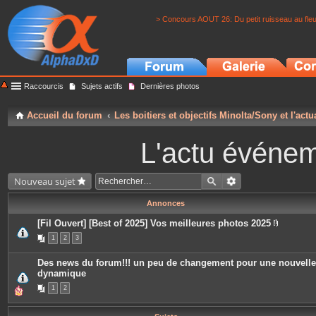
> Concours AOUT 26: Du petit ruisseau au fle
Raccourcis
Sujets actifs
Dernières photos
Accueil du forum
Les boitiers et objectifs Minolta/Sony et l'actu
L'actu événeme
Nouveau sujet
Annonces
[Fil Ouvert] [Best of 2025] Vos meilleures photos 2025
P
1
2
3
i
è
c
Des news du forum!!! un peu de changement pour une nouvelle
e
dynamique
s
j
1
2
o
i
n
t