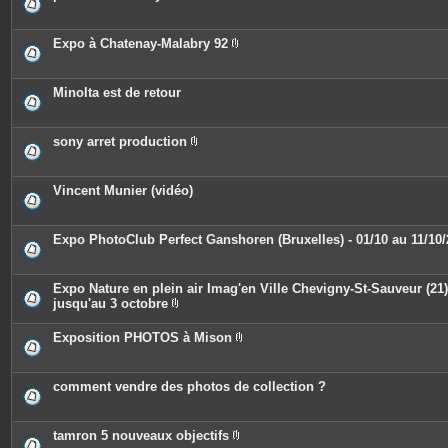
s
i
n
t
e
Expo à Chatenay-Malabry 92
s
P
i
è
c
Minolta est de retour
e
s
j
o
sony arret production
i
P
n
i
t
è
e
c
Vincent Munier (vidéo)
s
e
s
j
o
Expo PhotoClub Perfect Ganshoren (Bruxelles) - 01/10 au 11/10
i
n
t
e
Expo Nature en plein air Imag'en Ville Chevigny-St-Sauveur (21)
s
jusqu'au 3 octobre
P
i
Exposition PHOTOS à Mison
è
P
c
i
e
è
s
c
comment vendre des photos de collection ?
j
e
o
s
i
j
n
o
tamron 5 nouveaux objectifs
t
i
e
P