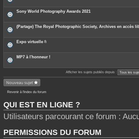
n
s
i
t
è
e
c
Sony World Photography Awards 2021
s
e
s
j
o
(Partage) The Royal Photographic Society, Archives en accès li
i
n
t
e
Expo virtuelle
s
P
i
è
c
MP7 à l'honneur !
e
s
j
o
Afficher les sujets publiés depuis :
i
n
Nouveau sujet
t
e
s
Revenir à l’index du forum
QUI EST EN LIGNE ?
Utilisateurs parcourant ce forum : Aucun 
PERMISSIONS DU FORUM