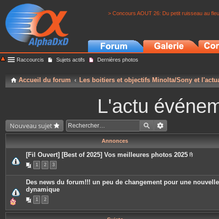
> Concours AOUT 26: Du petit ruisseau au fle
Raccourcis
Sujets actifs
Dernières photos
Accueil du forum
Les boitiers et objectifs Minolta/Sony et l'actu
L'actu événeme
Nouveau sujet
Annonces
[Fil Ouvert] [Best of 2025] Vos meilleures photos 2025
P
1
2
3
i
è
c
Des news du forum!!! un peu de changement pour une nouvelle
e
dynamique
s
j
1
2
o
i
n
t