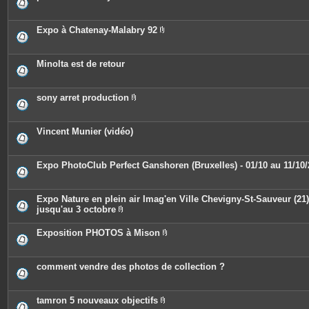
s
i
n
t
e
Expo à Chatenay-Malabry 92
s
P
i
è
c
Minolta est de retour
e
s
j
o
sony arret production
i
P
n
i
t
è
e
c
Vincent Munier (vidéo)
s
e
s
j
o
Expo PhotoClub Perfect Ganshoren (Bruxelles) - 01/10 au 11/10
i
n
t
e
Expo Nature en plein air Imag'en Ville Chevigny-St-Sauveur (21)
s
jusqu'au 3 octobre
P
i
Exposition PHOTOS à Mison
è
P
c
i
e
è
s
c
comment vendre des photos de collection ?
j
e
o
s
i
j
n
o
tamron 5 nouveaux objectifs
t
i
e
P