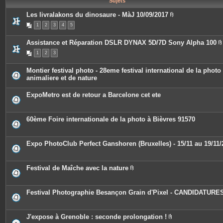
Sujets
e
s
Les livralakons du dinosaure - MàJ 10/09/2017
P
1
2
3
4
5
i
è
c
Assistance et Réparation DSLR DYNAX 5D/7D Sony Alpha 100
e
s
1
2
3
i
j
o
i
Montier festival photo - 28eme festival international de la photo
n
animaliere et de nature
t
j
e
s
ExpoMetro est de retour a Barcelone cet ete
i
t
60ème Foire internationale de la photo à Bièvres 91570
Expo PhotoClub Perfect Ganshoren (Bruxelles) - 15/11 au 19/11/
Festival de Maîche avec la nature
P
i
è
c
Festival Photographie Besançon Grain d'Pixel - CANDIDATURE
e
s
j
o
J'expose à Grenoble : seconde prolongation !
i
P