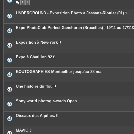
n
1
2
i
t
è
e
c
UNDERGROUND - Exposition Photo à Jassans-Riottier (01)
s
e
P
s
i
j
è
o
c
Expo PhotoClub Perfect Ganshoren (Bruxelles) - 10/11 au 17/11/
i
e
n
s
t
j
e
o
Exposition à New-York
s
i
P
n
i
t
è
e
c
Expo à Chatillon 92
s
e
P
s
i
j
è
o
c
BOUTOGRAPHIES Montpellier jusqu'au 28 mai
i
e
n
s
t
j
e
o
Une histoire du flou
s
i
P
n
i
t
è
e
c
Sony world photog awards Open
s
e
s
j
o
Oiseaux des Alpilles.
i
P
n
i
t
è
e
c
MAVIC 3
s
e