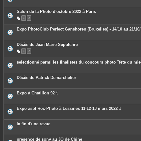
s
j
o
Salon de la Photo d'octobre 2022 à Paris
i
n
1
2
t
e
Expo PhotoClub Perfect Ganshoren (Bruxelles) - 14/10 au 21/10
s
Décès de Jean-Marie Sepulchre
1
2
selectionné parmi les finalistes du concours photo "fete du mie
Décès de Patrick Demarchelier
Expo à Chatillon 92
P
i
è
c
Expo asbl Roc-Photo à Lessines 11-12-13 mars 2022
e
P
s
i
j
è
o
c
la fin d'une revue
i
e
n
s
t
j
e
o
presence de sony au JO de Chine