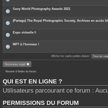
n
s
i
t
è
e
c
Sony World Photography Awards 2021
s
e
s
j
o
(Partage) The Royal Photographic Society, Archives en accès li
i
n
t
e
Expo virtuelle
s
P
i
è
c
MP7 à l'honneur !
e
s
j
o
Afficher les sujets publiés depuis :
i
n
Nouveau sujet
t
e
s
Revenir à l’index du forum
QUI EST EN LIGNE ?
Utilisateurs parcourant ce forum : Aucun 
PERMISSIONS DU FORUM