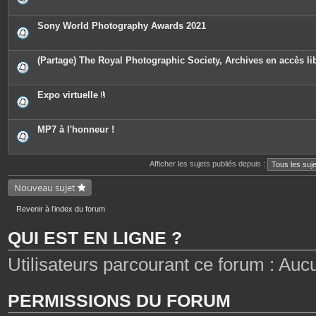
n
s
i
t
è
e
c
Sony World Photography Awards 2021
s
e
s
j
o
(Partage) The Royal Photographic Society, Archives en accès li
i
n
t
e
Expo virtuelle
s
P
i
è
c
MP7 à l'honneur !
e
s
j
o
Afficher les sujets publiés depuis :
i
n
Nouveau sujet
t
e
s
Revenir à l’index du forum
QUI EST EN LIGNE ?
Utilisateurs parcourant ce forum : Aucun 
PERMISSIONS DU FORUM