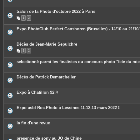
s
j
o
Salon de la Photo d'octobre 2022 à Paris
i
n
1
2
t
e
Expo PhotoClub Perfect Ganshoren (Bruxelles) - 14/10 au 21/10
s
Décès de Jean-Marie Sepulchre
1
2
selectionné parmi les finalistes du concours photo "fete du mie
Décès de Patrick Demarchelier
Expo à Chatillon 92
P
i
è
c
Expo asbl Roc-Photo à Lessines 11-12-13 mars 2022
e
P
s
i
j
è
o
c
la fin d'une revue
i
e
n
s
t
j
e
o
presence de sony au JO de Chine