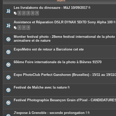
Sujets
e
s
Les livralakons du dinosaure - MàJ 10/09/2017
P
1
2
3
4
5
i
è
c
Assistance et Réparation DSLR DYNAX 5D/7D Sony Alpha 100
e
s
1
2
3
i
j
o
i
Montier festival photo - 28eme festival international de la photo
n
animaliere et de nature
t
j
e
s
ExpoMetro est de retour a Barcelone cet ete
i
t
60ème Foire internationale de la photo à Bièvres 91570
Expo PhotoClub Perfect Ganshoren (Bruxelles) - 15/11 au 19/11/
Festival de Maîche avec la nature
P
i
è
c
Festival Photographie Besançon Grain d'Pixel - CANDIDATURE
e
s
j
o
J'expose à Grenoble : seconde prolongation !
i
P