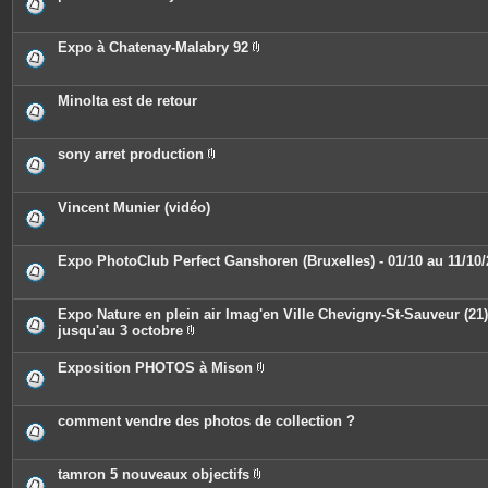
s
i
n
t
e
Expo à Chatenay-Malabry 92
s
P
i
è
c
Minolta est de retour
e
s
j
o
sony arret production
i
P
n
i
t
è
e
c
Vincent Munier (vidéo)
s
e
s
j
o
Expo PhotoClub Perfect Ganshoren (Bruxelles) - 01/10 au 11/10
i
n
t
e
Expo Nature en plein air Imag'en Ville Chevigny-St-Sauveur (21)
s
jusqu'au 3 octobre
P
i
Exposition PHOTOS à Mison
è
P
c
i
e
è
s
c
comment vendre des photos de collection ?
j
e
o
s
i
j
n
o
tamron 5 nouveaux objectifs
t
i
e
P