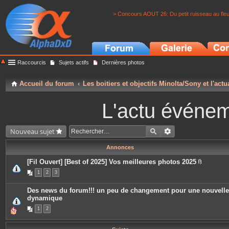
> Concours AOUT 26: Du petit ruisseau au fle
Raccourcis
Sujets actifs
Dernières photos
Accueil du forum
Les boitiers et objectifs Minolta/Sony et l'actu
L'actu événeme
Nouveau sujet
Annonces
[Fil Ouvert] [Best of 2025] Vos meilleures photos 2025
P
1
2
3
i
è
c
Des news du forum!!! un peu de changement pour une nouvelle
e
dynamique
s
j
1
2
o
i
n
t