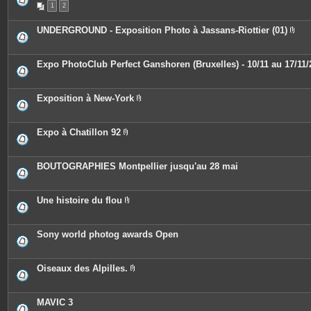
n
1
2
i
t
è
e
c
UNDERGROUND - Exposition Photo à Jassans-Riottier (01)
s
e
P
s
i
j
è
o
c
Expo PhotoClub Perfect Ganshoren (Bruxelles) - 10/11 au 17/11/
i
e
n
s
t
j
e
o
Exposition à New-York
s
i
P
n
i
t
è
e
c
Expo à Chatillon 92
s
e
P
s
i
j
è
o
c
BOUTOGRAPHIES Montpellier jusqu'au 28 mai
i
e
n
s
t
j
e
o
Une histoire du flou
s
i
P
n
i
t
è
e
c
Sony world photog awards Open
s
e
s
j
o
Oiseaux des Alpilles.
i
P
n
i
t
è
e
c
MAVIC 3
s
e