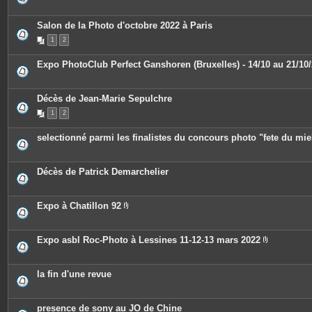
s
j
o
Salon de la Photo d'octobre 2022 à Paris
i
n
1
2
t
e
Expo PhotoClub Perfect Ganshoren (Bruxelles) - 14/10 au 21/10
s
Décès de Jean-Marie Sepulchre
1
2
selectionné parmi les finalistes du concours photo "fete du mie
Décès de Patrick Demarchelier
Expo à Chatillon 92
P
i
è
c
Expo asbl Roc-Photo à Lessines 11-12-13 mars 2022
e
P
s
i
j
è
o
c
la fin d'une revue
i
e
n
s
t
j
e
o
presence de sony au JO de Chine