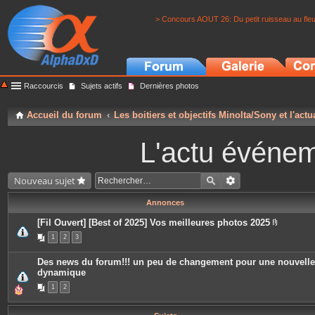
> Concours AOUT 26: Du petit ruisseau au fle
Raccourcis
Sujets actifs
Dernières photos
Accueil du forum
Les boitiers et objectifs Minolta/Sony et l'actu
L'actu événeme
Nouveau sujet
Annonces
[Fil Ouvert] [Best of 2025] Vos meilleures photos 2025
P
1
2
3
i
è
c
Des news du forum!!! un peu de changement pour une nouvelle
e
dynamique
s
j
1
2
o
i
n
t