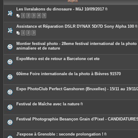
Sujets
e
s
Les livralakons du dinosaure - MàJ 10/09/2017
P
1
2
3
4
5
i
è
c
Assistance et Réparation DSLR DYNAX 5D/7D Sony Alpha 100
e
s
1
2
3
i
j
o
i
Montier festival photo - 28eme festival international de la photo
n
animaliere et de nature
t
j
e
s
ExpoMetro est de retour a Barcelone cet ete
i
t
60ème Foire internationale de la photo à Bièvres 91570
Expo PhotoClub Perfect Ganshoren (Bruxelles) - 15/11 au 19/11/
Festival de Maîche avec la nature
P
i
è
c
Festival Photographie Besançon Grain d'Pixel - CANDIDATURE
e
s
j
o
J'expose à Grenoble : seconde prolongation !
i
P