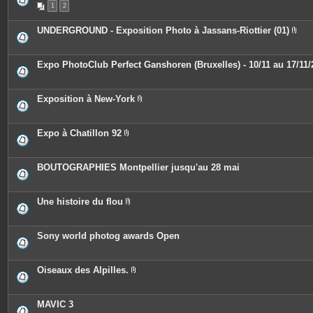
n
1
2
i
t
è
e
c
UNDERGROUND - Exposition Photo à Jassans-Riottier (01)
s
e
P
s
i
j
è
o
c
Expo PhotoClub Perfect Ganshoren (Bruxelles) - 10/11 au 17/11/
i
e
n
s
t
j
e
o
Exposition à New-York
s
i
P
n
i
t
è
e
c
Expo à Chatillon 92
s
e
P
s
i
j
è
o
c
BOUTOGRAPHIES Montpellier jusqu'au 28 mai
i
e
n
s
t
j
e
o
Une histoire du flou
s
i
P
n
i
t
è
e
c
Sony world photog awards Open
s
e
s
j
o
Oiseaux des Alpilles.
i
P
n
i
t
è
e
c
MAVIC 3
s
e