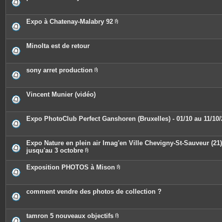
s
i
n
t
e
Expo à Chatenay-Malabry 92
s
P
i
è
c
Minolta est de retour
e
s
j
o
sony arret production
i
P
n
i
t
è
e
c
Vincent Munier (vidéo)
s
e
s
j
o
Expo PhotoClub Perfect Ganshoren (Bruxelles) - 01/10 au 11/10
i
n
t
e
Expo Nature en plein air Imag'en Ville Chevigny-St-Sauveur (21)
s
jusqu'au 3 octobre
P
i
Exposition PHOTOS à Mison
è
P
c
i
e
è
s
c
comment vendre des photos de collection ?
j
e
o
s
i
j
n
o
tamron 5 nouveaux objectifs
t
i
e
P