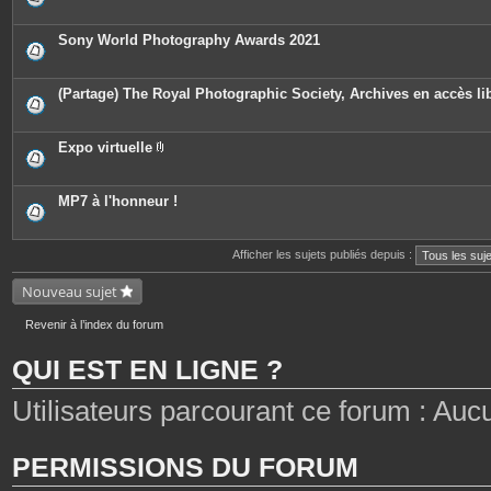
n
s
i
t
è
e
c
Sony World Photography Awards 2021
s
e
s
j
o
(Partage) The Royal Photographic Society, Archives en accès li
i
n
t
e
Expo virtuelle
s
P
i
è
c
MP7 à l'honneur !
e
s
j
o
Afficher les sujets publiés depuis :
i
n
Nouveau sujet
t
e
s
Revenir à l’index du forum
QUI EST EN LIGNE ?
Utilisateurs parcourant ce forum : Aucun 
PERMISSIONS DU FORUM