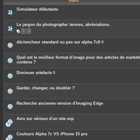
Sujets
e
s
Simulateur débutants
Le jargon du photographe: termes, abréviations.
1
2
déclencheur standard ou pas sur alpha 7cII
P
i
è
c
Quel est le meilleur format d'image pour des articles de market
e
contenu ?
s
j
o
Diminuer artefacts
i
P
n
i
t
è
e
c
Garder, changer, ou doubler ?
s
e
s
j
o
Recherche ancienne version d'Imaging Edge
i
n
t
e
Avis sur sérieux d'un site svp
s
Couleurs Alpha 7c VS iPhone 15 pro