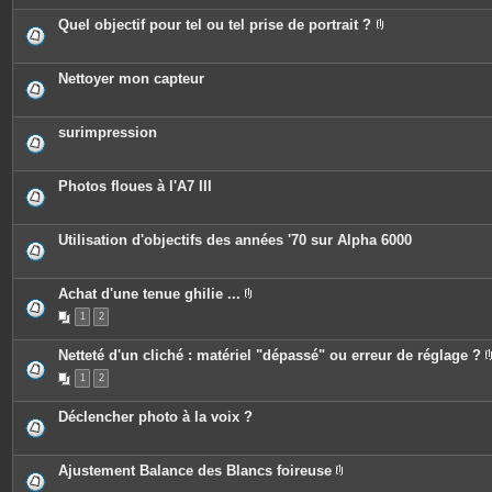
è
e
c
Quel objectif pour tel ou tel prise de portrait ?
s
e
P
s
i
j
è
o
c
Nettoyer mon capteur
i
e
n
s
t
j
e
o
surimpression
s
i
n
t
e
Photos floues à l'A7 III
s
Utilisation d'objectifs des années '70 sur Alpha 6000
Achat d'une tenue ghilie ...
P
1
2
i
è
c
Netteté d'un cliché : matériel "dépassé" ou erreur de réglage ?
e
s
1
2
j
o
i
Déclencher photo à la voix ?
n
t
e
s
Ajustement Balance des Blancs foireuse
P