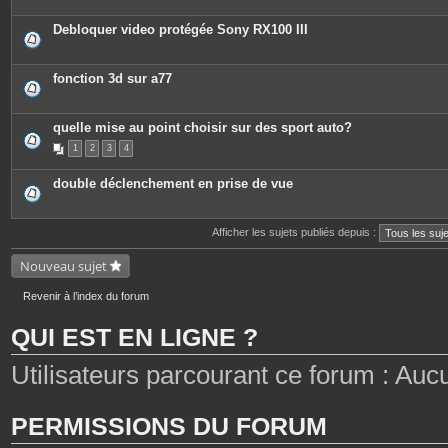
i
è
c
Debloquer video protégée Sony RX100 III
e
s
j
o
fonction 3d sur a77
i
n
t
e
quelle mise au point choisir sur des sport auto?
s
1
2
3
4
double déclenchement en prise de vue
Afficher les sujets publiés depuis :
Nouveau sujet
Revenir à l’index du forum
QUI EST EN LIGNE ?
Utilisateurs parcourant ce forum : Aucun 
PERMISSIONS DU FORUM