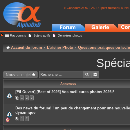
> Concours AOUT 26: Du petit ruisseau au fle
Raccourcis
Sujets actifs
Dernières photos
Accueil du forum
L'atelier Photo
Questions pratiques ou tech
Spécia
Nouveau sujet
Annonces
[Fil Ouvert] [Best of 2025] Vos meilleures photos 2025
P
1
2
3
i
è
c
Des news du forum!!! un peu de changement pour une nouvelle
e
dynamique
s
j
1
2
o
i
n
t