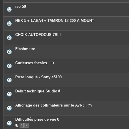
iso 50
NEX-5 + LAEA4 + TAMRON 18-200 A-MOUNT
CHOIX AUTOFOCUS 7RIII
Flashmetre
Curieuses focales…
P
i
è
c
Pose longue - Sony a5100
e
s
j
o
Debut technique Studio
i
P
n
i
t
è
e
c
Affichage des collimateurs sur le A7R3 ! ??
s
e
s
j
o
Difficultés prise de vue
i
P
n
1
2
i
t