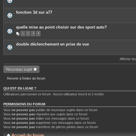
e
s
j
o
fonction 3d sur a77
i
n
t
e
quelle mise au point choisir sur des sport auto?
s
1
2
3
4
double déclenchement en prise de vue
Afficher le
Nouveau sujet
Revenir à l’index du forum
QUI EST EN LIGNE ?
Utilisateurs parcourant ce forum : Aucun utilisateur inscrit et 2 invités
PERMISSIONS DU FORUM
Vous
ne pouvez pas
publier de nouveaux sujets dans ce forum
Vous
ne pouvez pas
répondre aux sujets dans ce forum
Vous
ne pouvez pas
éditer vos messages dans ce forum
Vous
ne pouvez pas
supprimer vos messages dans ce forum
Vous
ne pouvez pas
transférer de pièces jointes dans ce forum
Accueil du forum