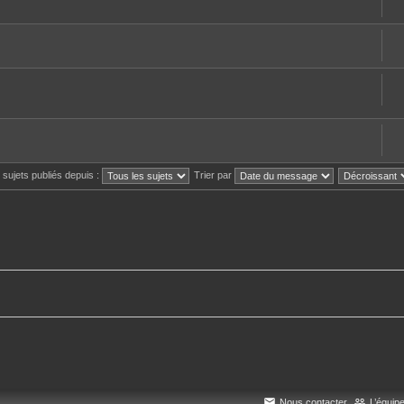
s sujets publiés depuis :
Trier par
Nous contacter
L’équip