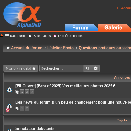
> Concour
Raccourcis
Sujets actifs
Dernières photos
Accueil du forum
L'atelier Photo
Questions pratiques ou tech
Nouveau sujet
Annonces
[Fil Ouvert] [Best of 2025] Vos meilleures photos 2025
P
1
2
3
i
è
c
Des news du forum!!! un peu de changement pour une nouvell
e
s
1
2
j
o
i
Sujets
n
t
e
Simulateur débutants