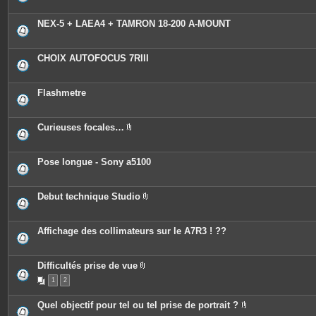
NEX-5 + LAEA4 + TAMRON 18-200 A-MOUNT
CHOIX AUTOFOCUS 7RIII
Flashmetre
Curieuses focales…
P
i
è
c
Pose longue - Sony a5100
e
s
j
o
Debut technique Studio
i
P
n
i
t
è
e
c
Affichage des collimateurs sur le A7R3 ! ??
s
e
s
j
o
Difficultés prise de vue
i
P
n
1
2
i
t
è
e
c
Quel objectif pour tel ou tel prise de portrait ?
s
e
P
s