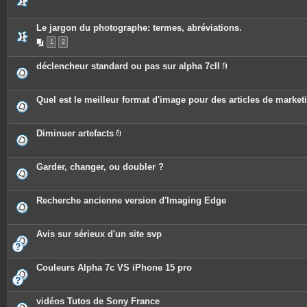
s
Le jargon du photographe: termes, abréviations.
1
2
déclencheur standard ou pas sur alpha 7cII
P
i
è
c
Quel est le meilleur format d'image pour des articles de marke
e
s
j
o
Diminuer artefacts
i
P
n
i
t
è
e
c
Garder, changer, ou doubler ?
s
e
s
j
o
Recherche ancienne version d'Imaging Edge
i
n
t
e
Avis sur sérieux d'un site svp
s
Couleurs Alpha 7c VS iPhone 15 pro
vidéos Tutos de Sony France