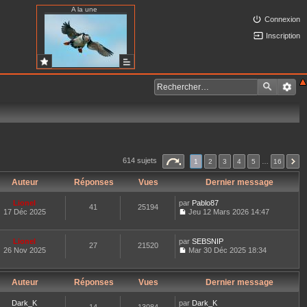
A la une
Connexion
Inscription
614 sujets
1
2
3
4
5
…
16
Auteur
Réponses
Vues
Dernier message
Lionel
par
Pablo87
41
25194
17 Déc 2025
Jeu 12 Mars 2026 14:47
C
o
n
Lionel
par
SEBSNIP
27
21520
s
26 Nov 2025
Mar 30 Déc 2025 18:34
u
C
l
o
t
n
e
Auteur
Réponses
Vues
Dernier message
s
r
u
l
l
Dark_K
par
Dark_K