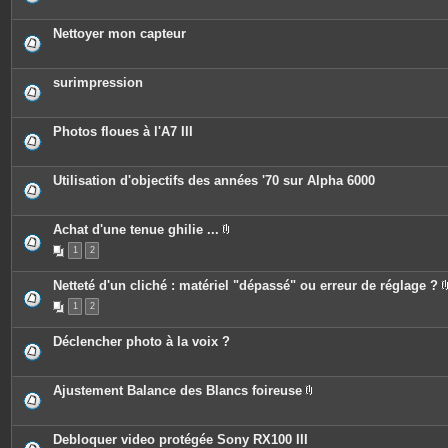
i
j
è
o
c
Nettoyer mon capteur
i
e
n
s
t
j
e
o
surimpression
s
i
n
t
e
Photos floues à l'A7 III
s
Utilisation d'objectifs des années '70 sur Alpha 6000
Achat d'une tenue ghilie ...
P
1
2
i
è
c
Netteté d'un cliché : matériel "dépassé" ou erreur de réglage ?
e
s
1
2
j
o
i
Déclencher photo à la voix ?
n
t
e
s
Ajustement Balance des Blancs foireuse
P
i
è
c
Debloquer video protégée Sony RX100 III