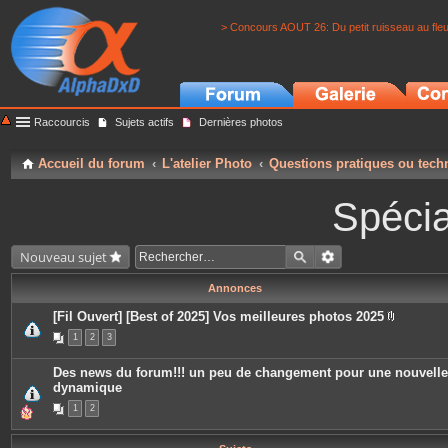
> Concours AOUT 26: Du petit ruisseau au fle
Raccourcis
Sujets actifs
Dernières photos
Accueil du forum
L'atelier Photo
Questions pratiques ou tech
Spécia
Nouveau sujet
Annonces
[Fil Ouvert] [Best of 2025] Vos meilleures photos 2025
P
1
2
3
i
è
c
Des news du forum!!! un peu de changement pour une nouvelle
e
dynamique
s
j
1
2
o
i
n
t