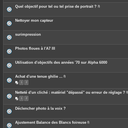
è
e
c
Quel objectif pour tel ou tel prise de portrait ?
s
e
P
s
i
j
è
o
c
Nettoyer mon capteur
i
e
n
s
t
j
e
o
surimpression
s
i
n
t
e
Photos floues à l'A7 III
s
Utilisation d'objectifs des années '70 sur Alpha 6000
Achat d'une tenue ghilie ...
P
1
2
i
è
c
Netteté d'un cliché : matériel "dépassé" ou erreur de réglage ?
e
s
1
2
j
o
i
Déclencher photo à la voix ?
n
t
e
s
Ajustement Balance des Blancs foireuse
P