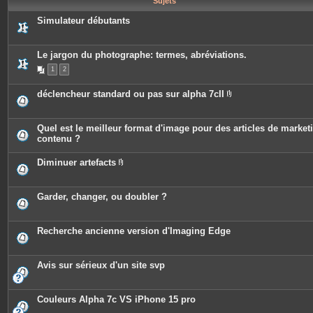
Sujets
e
s
Simulateur débutants
Le jargon du photographe: termes, abréviations.
1
2
déclencheur standard ou pas sur alpha 7cII
P
i
è
c
Quel est le meilleur format d'image pour des articles de market
e
contenu ?
s
j
o
Diminuer artefacts
i
P
n
i
t
è
e
c
Garder, changer, ou doubler ?
s
e
s
j
o
Recherche ancienne version d'Imaging Edge
i
n
t
e
Avis sur sérieux d'un site svp
s
Couleurs Alpha 7c VS iPhone 15 pro