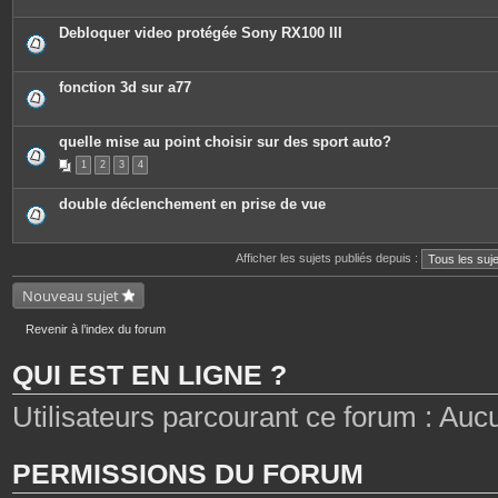
i
è
c
Debloquer video protégée Sony RX100 III
e
s
j
o
fonction 3d sur a77
i
n
t
e
quelle mise au point choisir sur des sport auto?
s
1
2
3
4
double déclenchement en prise de vue
Afficher les sujets publiés depuis :
Nouveau sujet
Revenir à l’index du forum
QUI EST EN LIGNE ?
Utilisateurs parcourant ce forum : Aucun 
PERMISSIONS DU FORUM