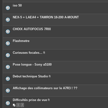
iso 50
NEX-5 + LAEA4 + TAMRON 18-200 A-MOUNT
CHOIX AUTOFOCUS 7RIII
Flashmetre
Curieuses focales…
P
i
è
c
Pose longue - Sony a5100
e
s
j
o
Debut technique Studio
i
P
n
i
t
è
e
c
Affichage des collimateurs sur le A7R3 ! ??
s
e
s
j
o
Difficultés prise de vue
i
P
n
1
2
i
t