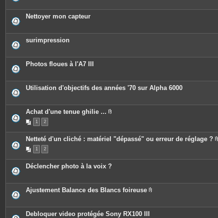
i
j
è
o
c
Nettoyer mon capteur
i
e
n
s
t
j
e
o
surimpression
s
i
n
t
e
Photos floues à l'A7 III
s
Utilisation d'objectifs des années '70 sur Alpha 6000
Achat d'une tenue ghilie ...
P
1
2
i
è
c
Netteté d'un cliché : matériel "dépassé" ou erreur de réglage ?
e
s
1
2
j
o
i
Déclencher photo à la voix ?
n
t
e
s
Ajustement Balance des Blancs foireuse
P
i
è
c
Debloquer video protégée Sony RX100 III