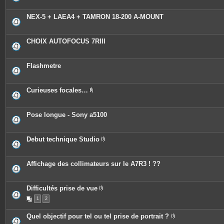
NEX-5 + LAEA4 + TAMRON 18-200 A-MOUNT
CHOIX AUTOFOCUS 7RIII
Flashmetre
Curieuses focales…
P
i
è
c
Pose longue - Sony a5100
e
s
j
o
Debut technique Studio
i
P
n
i
t
è
e
c
Affichage des collimateurs sur le A7R3 ! ??
s
e
s
j
o
Difficultés prise de vue
i
P
n
1
2
i
t
è
e
c
Quel objectif pour tel ou tel prise de portrait ?
s
e
P
s