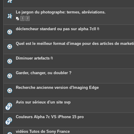
s
Le jargon du photographe: termes, abréviations.
1
2
déclencheur standard ou pas sur alpha 7cII
P
i
è
c
Quel est le meilleur format d'image pour des articles de marke
e
s
j
o
Diminuer artefacts
i
P
n
i
t
è
e
c
Garder, changer, ou doubler ?
s
e
s
j
o
Recherche ancienne version d'Imaging Edge
i
n
t
e
Avis sur sérieux d'un site svp
s
Couleurs Alpha 7c VS iPhone 15 pro
vidéos Tutos de Sony France