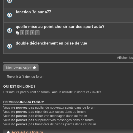
e
s
j
o
fonction 3d sur a77
i
n
t
e
quelle mise au point choisir sur des sport auto?
s
1
2
3
4
double déclenchement en prise de vue
Afficher le
Nouveau sujet
Revenir à l’index du forum
QUI EST EN LIGNE ?
Utilisateurs parcourant ce forum : Aucun utilisateur inscrit et 7 invités
PERMISSIONS DU FORUM
Vous
ne pouvez pas
publier de nouveaux sujets dans ce forum
Vous
ne pouvez pas
répondre aux sujets dans ce forum
Vous
ne pouvez pas
éditer vos messages dans ce forum
Vous
ne pouvez pas
supprimer vos messages dans ce forum
Vous
ne pouvez pas
transférer de pièces jointes dans ce forum
Accueil du forum