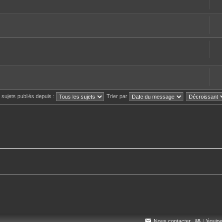
s sujets publiés depuis :
Trier par
Nous contacter
L’équip