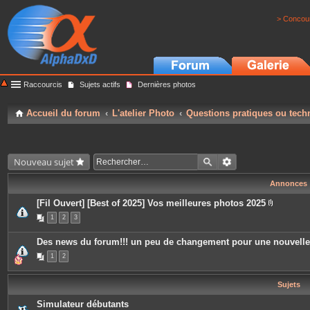
> Concour
Raccourcis
Sujets actifs
Dernières photos
Accueil du forum
L'atelier Photo
Questions pratiques ou tech
Nouveau sujet
Annonces
[Fil Ouvert] [Best of 2025] Vos meilleures photos 2025
P
1
2
3
i
è
c
Des news du forum!!! un peu de changement pour une nouvell
e
s
1
2
j
o
i
Sujets
n
t
e
Simulateur débutants