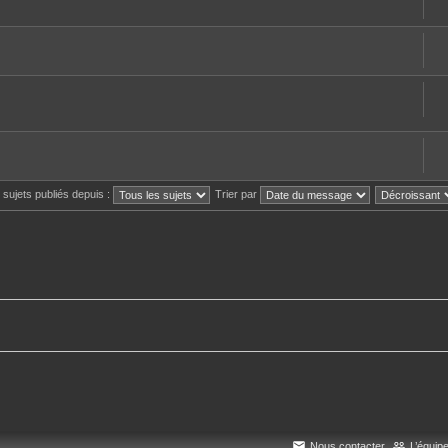
s sujets publiés depuis :
Trier par
Nous contacter
L’équip