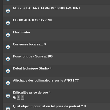
NEX-5 + LAEA4 + TAMRON 18-200 A-MOUNT
CHOIX AUTOFOCUS 7RIII
Flashmetre
Curieuses focales…
P
i
è
c
Pose longue - Sony a5100
e
s
j
o
Debut technique Studio
i
P
n
i
t
è
e
c
Affichage des collimateurs sur le A7R3 ! ??
s
e
s
j
o
Difficultés prise de vue
i
P
n
1
2
i
t
è
e
c
Quel objectif pour tel ou tel prise de portrait ?
s
e
P
s