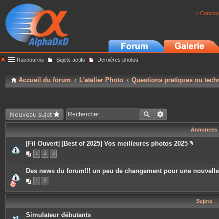
> Concour
Raccourcis
Sujets actifs
Dernières photos
Accueil du forum
L'atelier Photo
Questions pratiques ou tech
Nouveau sujet
Annonces
[Fil Ouvert] [Best of 2025] Vos meilleures photos 2025
P
1
2
3
i
è
c
Des news du forum!!! un peu de changement pour une nouvell
e
s
1
2
j
o
i
Sujets
n
t
e
Simulateur débutants