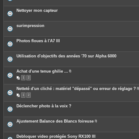
i
j
è
o
c
Nettoyer mon capteur
i
e
n
s
t
j
e
o
surimpression
s
i
n
t
e
Photos floues à l'A7 III
s
Utilisation d'objectifs des années '70 sur Alpha 6000
Achat d'une tenue ghilie ...
P
1
2
i
è
c
Netteté d'un cliché : matériel "dépassé" ou erreur de réglage ?
e
s
1
2
j
o
i
Déclencher photo à la voix ?
n
t
e
s
Ajustement Balance des Blancs foireuse
P
i
è
c
Debloquer video protégée Sony RX100 III