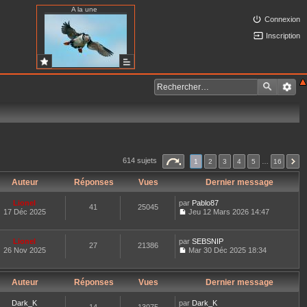
A la une
Connexion
Inscription
614 sujets
1
2
3
4
5
…
16
Auteur
Réponses
Vues
Dernier message
Lionel
par
Pablo87
41
25045
17 Déc 2025
Jeu 12 Mars 2026 14:47
C
o
n
Lionel
par
SEBSNIP
27
21386
s
26 Nov 2025
Mar 30 Déc 2025 18:34
u
C
l
o
t
n
e
Auteur
Réponses
Vues
Dernier message
s
r
u
l
l
Dark_K
par
Dark_K