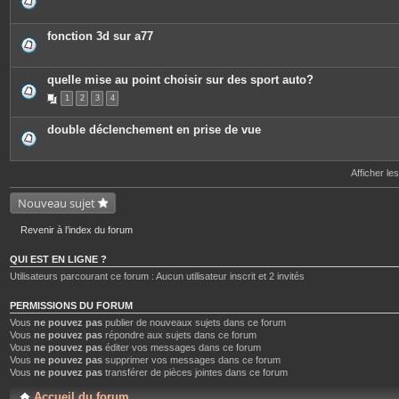
e
s
j
o
fonction 3d sur a77
i
n
t
e
quelle mise au point choisir sur des sport auto?
s
1
2
3
4
double déclenchement en prise de vue
Afficher le
Nouveau sujet
Revenir à l’index du forum
QUI EST EN LIGNE ?
Utilisateurs parcourant ce forum : Aucun utilisateur inscrit et 2 invités
PERMISSIONS DU FORUM
Vous
ne pouvez pas
publier de nouveaux sujets dans ce forum
Vous
ne pouvez pas
répondre aux sujets dans ce forum
Vous
ne pouvez pas
éditer vos messages dans ce forum
Vous
ne pouvez pas
supprimer vos messages dans ce forum
Vous
ne pouvez pas
transférer de pièces jointes dans ce forum
Accueil du forum