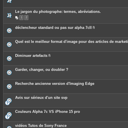
s
Le jargon du photographe: termes, abréviations.
1
2
déclencheur standard ou pas sur alpha 7cII
P
i
è
c
Quel est le meilleur format d'image pour des articles de marke
e
s
j
o
Diminuer artefacts
i
P
n
i
t
è
e
c
Garder, changer, ou doubler ?
s
e
s
j
o
Recherche ancienne version d'Imaging Edge
i
n
t
e
Avis sur sérieux d'un site svp
s
Couleurs Alpha 7c VS iPhone 15 pro
vidéos Tutos de Sony France