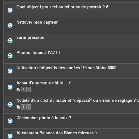
è
e
c
Quel objectif pour tel ou tel prise de portrait ?
s
e
P
s
i
j
è
o
c
Nettoyer mon capteur
i
e
n
s
t
j
e
o
surimpression
s
i
n
t
e
Photos floues à l'A7 III
s
Utilisation d'objectifs des années '70 sur Alpha 6000
Achat d'une tenue ghilie ...
P
1
2
i
è
c
Netteté d'un cliché : matériel "dépassé" ou erreur de réglage ?
e
s
1
2
j
o
i
Déclencher photo à la voix ?
n
t
e
s
Ajustement Balance des Blancs foireuse
P