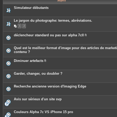
Sujets
e
s
Simulateur débutants
Le jargon du photographe: termes, abréviations.
1
2
déclencheur standard ou pas sur alpha 7cII
P
i
è
c
Quel est le meilleur format d'image pour des articles de market
e
contenu ?
s
j
o
Diminuer artefacts
i
P
n
i
t
è
e
c
Garder, changer, ou doubler ?
s
e
s
j
o
Recherche ancienne version d'Imaging Edge
i
n
t
e
Avis sur sérieux d'un site svp
s
Couleurs Alpha 7c VS iPhone 15 pro