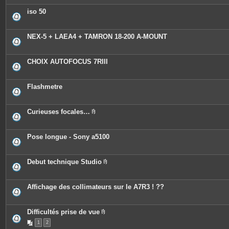
iso 50
NEX-5 + LAEA4 + TAMRON 18-200 A-MOUNT
CHOIX AUTOFOCUS 7RIII
Flashmetre
Curieuses focales…
P
i
è
c
Pose longue - Sony a5100
e
s
j
o
Debut technique Studio
i
P
n
i
t
è
e
c
Affichage des collimateurs sur le A7R3 ! ??
s
e
s
j
o
Difficultés prise de vue
i
P
n
1
2
i
t