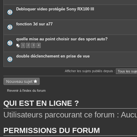
i
è
c
Debloquer video protégée Sony RX100 III
e
s
j
o
fonction 3d sur a77
i
n
t
e
quelle mise au point choisir sur des sport auto?
s
1
2
3
4
double déclenchement en prise de vue
Afficher les sujets publiés depuis :
Nouveau sujet
Revenir à l’index du forum
QUI EST EN LIGNE ?
Utilisateurs parcourant ce forum : Aucun 
PERMISSIONS DU FORUM