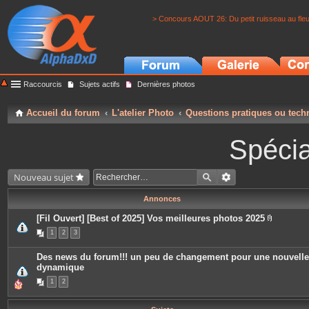
> Concours AOUT 26: Du petit ruisseau au fle
Raccourcis
Sujets actifs
Dernières photos
Accueil du forum
L'atelier Photo
Questions pratiques ou tech
Spécia
Nouveau sujet
Annonces
[Fil Ouvert] [Best of 2025] Vos meilleures photos 2025
P
1
2
3
i
è
c
Des news du forum!!! un peu de changement pour une nouvelle
e
dynamique
s
j
1
2
o
i
n
t