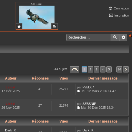
A la une
Connexion
Inscription
614 sujets
1
2
3
4
5
…
16
Auteur
Réponses
Vues
Dernier message
Lionel
par
Pablo87
41
25271
17 Déc 2025
Jeu 12 Mars 2026 14:47
C
o
n
Lionel
par
SEBSNIP
27
21574
s
26 Nov 2025
Mar 30 Déc 2025 18:34
u
C
l
o
t
n
e
Auteur
Réponses
Vues
Dernier message
s
r
u
l
l
Dark_K
par
Dark_K