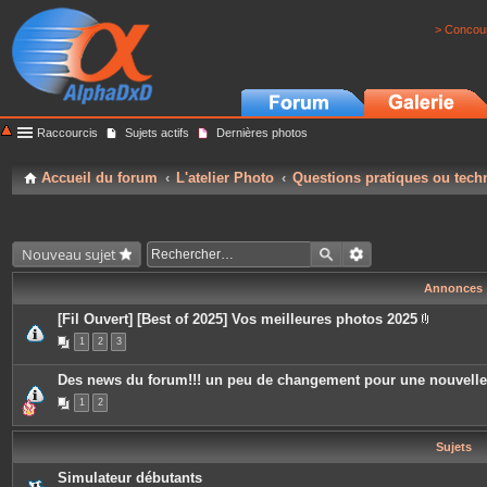
> Concour
Raccourcis
Sujets actifs
Dernières photos
Accueil du forum
L'atelier Photo
Questions pratiques ou tech
Nouveau sujet
Annonces
[Fil Ouvert] [Best of 2025] Vos meilleures photos 2025
P
1
2
3
i
è
c
Des news du forum!!! un peu de changement pour une nouvell
e
s
1
2
j
o
i
Sujets
n
t
e
Simulateur débutants