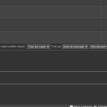
s sujets publiés depuis :
Trier par
Nous contacter
L’équip