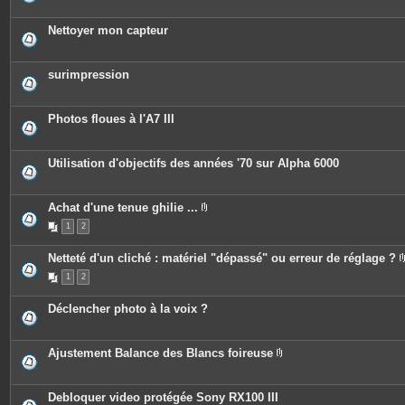
i
j
è
o
c
Nettoyer mon capteur
i
e
n
s
t
j
e
o
surimpression
s
i
n
t
e
Photos floues à l'A7 III
s
Utilisation d'objectifs des années '70 sur Alpha 6000
Achat d'une tenue ghilie ...
P
1
2
i
è
c
Netteté d'un cliché : matériel "dépassé" ou erreur de réglage ?
e
s
1
2
j
o
i
Déclencher photo à la voix ?
n
t
e
s
Ajustement Balance des Blancs foireuse
P
i
è
c
Debloquer video protégée Sony RX100 III