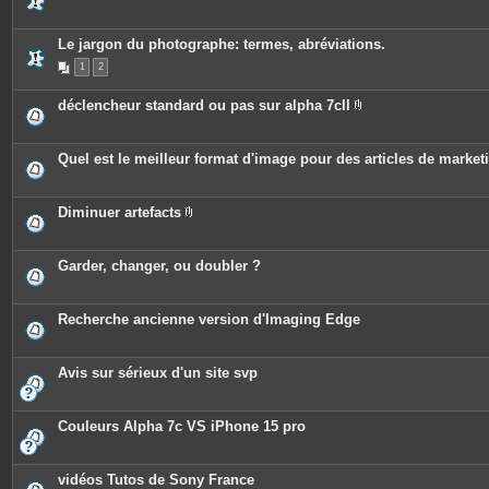
s
Le jargon du photographe: termes, abréviations.
1
2
déclencheur standard ou pas sur alpha 7cII
P
i
è
c
Quel est le meilleur format d'image pour des articles de marke
e
s
j
o
Diminuer artefacts
i
P
n
i
t
è
e
c
Garder, changer, ou doubler ?
s
e
s
j
o
Recherche ancienne version d'Imaging Edge
i
n
t
e
Avis sur sérieux d'un site svp
s
Couleurs Alpha 7c VS iPhone 15 pro
vidéos Tutos de Sony France