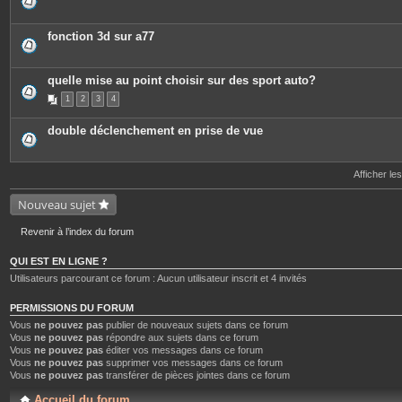
e
s
j
o
fonction 3d sur a77
i
n
t
e
quelle mise au point choisir sur des sport auto?
s
1
2
3
4
double déclenchement en prise de vue
Afficher le
Nouveau sujet
Revenir à l’index du forum
QUI EST EN LIGNE ?
Utilisateurs parcourant ce forum : Aucun utilisateur inscrit et 4 invités
PERMISSIONS DU FORUM
Vous
ne pouvez pas
publier de nouveaux sujets dans ce forum
Vous
ne pouvez pas
répondre aux sujets dans ce forum
Vous
ne pouvez pas
éditer vos messages dans ce forum
Vous
ne pouvez pas
supprimer vos messages dans ce forum
Vous
ne pouvez pas
transférer de pièces jointes dans ce forum
Accueil du forum