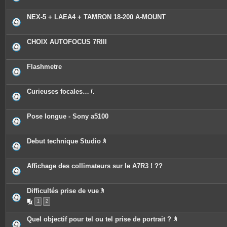
NEX-5 + LAEA4 + TAMRON 18-200 A-MOUNT
CHOIX AUTOFOCUS 7RIII
Flashmetre
Curieuses focales…
P
i
è
c
Pose longue - Sony a5100
e
s
j
o
Debut technique Studio
i
P
n
i
t
è
e
c
Affichage des collimateurs sur le A7R3 ! ??
s
e
s
j
o
Difficultés prise de vue
i
P
n
1
2
i
t
è
e
c
Quel objectif pour tel ou tel prise de portrait ?
s
e
P
s