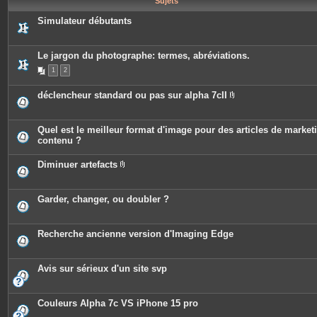
Sujets
e
s
Simulateur débutants
Le jargon du photographe: termes, abréviations.
1
2
déclencheur standard ou pas sur alpha 7cII
P
i
è
c
Quel est le meilleur format d'image pour des articles de market
e
contenu ?
s
j
o
Diminuer artefacts
i
P
n
i
t
è
e
c
Garder, changer, ou doubler ?
s
e
s
j
o
Recherche ancienne version d'Imaging Edge
i
n
t
e
Avis sur sérieux d'un site svp
s
Couleurs Alpha 7c VS iPhone 15 pro