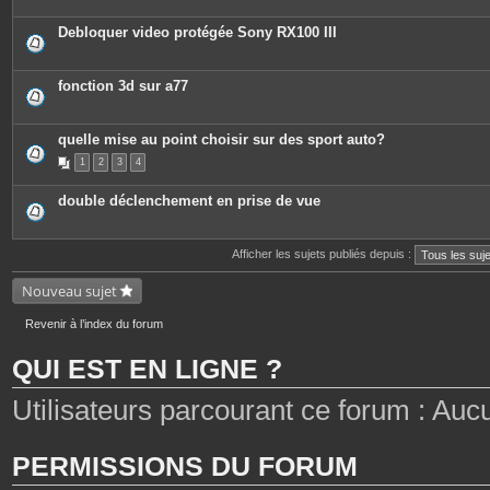
i
è
c
Debloquer video protégée Sony RX100 III
e
s
j
o
fonction 3d sur a77
i
n
t
e
quelle mise au point choisir sur des sport auto?
s
1
2
3
4
double déclenchement en prise de vue
Afficher les sujets publiés depuis :
Nouveau sujet
Revenir à l’index du forum
QUI EST EN LIGNE ?
Utilisateurs parcourant ce forum : Aucun 
PERMISSIONS DU FORUM