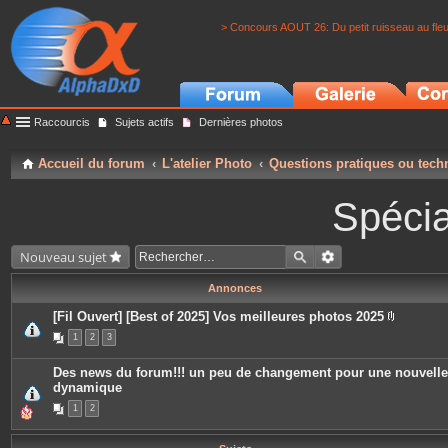
> Concours AOUT 26: Du petit ruisseau au fle
Raccourcis
Sujets actifs
Dernières photos
Accueil du forum
L'atelier Photo
Questions pratiques ou tech
Spécia
Nouveau sujet
Annonces
[Fil Ouvert] [Best of 2025] Vos meilleures photos 2025
P
1
2
3
i
è
c
Des news du forum!!! un peu de changement pour une nouvelle
e
dynamique
s
j
1
2
o
i
n
t