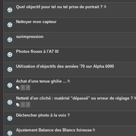
è
e
c
Quel objectif pour tel ou tel prise de portrait ?
s
e
P
s
i
j
è
o
c
Nettoyer mon capteur
i
e
n
s
t
j
e
o
surimpression
s
i
n
t
e
Photos floues à l'A7 III
s
Utilisation d'objectifs des années '70 sur Alpha 6000
Achat d'une tenue ghilie ...
P
1
2
i
è
c
Netteté d'un cliché : matériel "dépassé" ou erreur de réglage ?
e
s
1
2
j
o
i
Déclencher photo à la voix ?
n
t
e
s
Ajustement Balance des Blancs foireuse
P