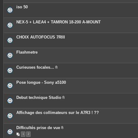
iso 50
NEX-5 + LAEA4 + TAMRON 18-200 A-MOUNT
CHOIX AUTOFOCUS 7RIII
Flashmetre
Curieuses focales…
P
i
è
c
Pose longue - Sony a5100
e
s
j
o
Debut technique Studio
i
P
n
i
t
è
e
c
Affichage des collimateurs sur le A7R3 ! ??
s
e
s
j
o
Difficultés prise de vue
i
P
n
1
2
i
t