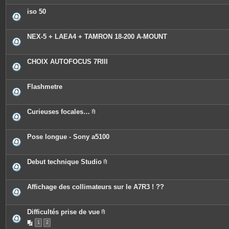
iso 50
NEX-5 + LAEA4 + TAMRON 18-200 A-MOUNT
CHOIX AUTOFOCUS 7RIII
Flashmetre
Curieuses focales…
P
i
è
c
Pose longue - Sony a5100
e
s
j
o
Debut technique Studio
i
P
n
i
t
è
e
c
Affichage des collimateurs sur le A7R3 ! ??
s
e
s
j
o
Difficultés prise de vue
i
P
n
1
2
i
t