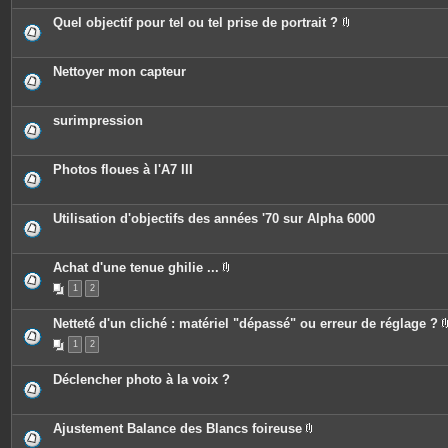
è
e
c
Quel objectif pour tel ou tel prise de portrait ?
s
e
P
s
i
j
è
o
c
Nettoyer mon capteur
i
e
n
s
t
j
e
o
surimpression
s
i
n
t
e
Photos floues à l'A7 III
s
Utilisation d'objectifs des années '70 sur Alpha 6000
Achat d'une tenue ghilie ...
P
1
2
i
è
c
Netteté d'un cliché : matériel "dépassé" ou erreur de réglage ?
e
s
1
2
j
o
i
Déclencher photo à la voix ?
n
t
e
s
Ajustement Balance des Blancs foireuse
P