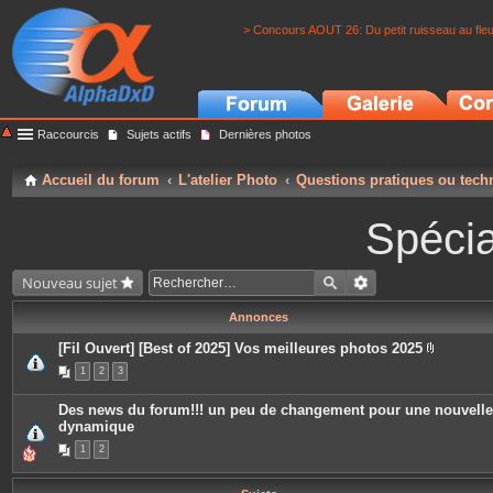
> Concours AOUT 26: Du petit ruisseau au fle
Raccourcis
Sujets actifs
Dernières photos
Accueil du forum
L'atelier Photo
Questions pratiques ou tech
Spécia
Nouveau sujet
Annonces
[Fil Ouvert] [Best of 2025] Vos meilleures photos 2025
P
1
2
3
i
è
c
Des news du forum!!! un peu de changement pour une nouvelle
e
dynamique
s
j
1
2
o
i
n
t