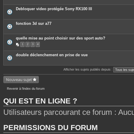
i
è
c
Debloquer video protégée Sony RX100 III
e
s
j
o
fonction 3d sur a77
i
n
t
e
quelle mise au point choisir sur des sport auto?
s
1
2
3
4
double déclenchement en prise de vue
Afficher les sujets publiés depuis :
Nouveau sujet
Revenir à l’index du forum
QUI EST EN LIGNE ?
Utilisateurs parcourant ce forum : Aucun 
PERMISSIONS DU FORUM