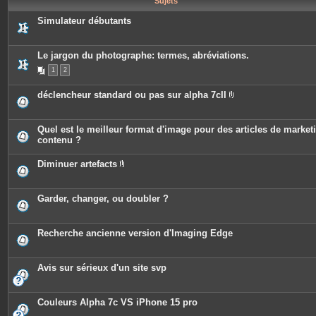
Sujets
e
s
Simulateur débutants
Le jargon du photographe: termes, abréviations.
1
2
déclencheur standard ou pas sur alpha 7cII
P
i
è
c
Quel est le meilleur format d'image pour des articles de market
e
contenu ?
s
j
o
Diminuer artefacts
i
P
n
i
t
è
e
c
Garder, changer, ou doubler ?
s
e
s
j
o
Recherche ancienne version d'Imaging Edge
i
n
t
e
Avis sur sérieux d'un site svp
s
Couleurs Alpha 7c VS iPhone 15 pro