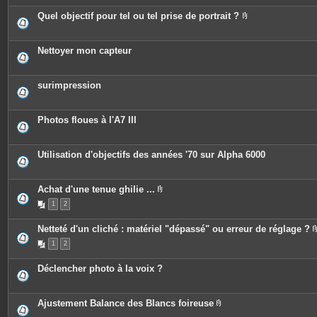
è
e
c
Quel objectif pour tel ou tel prise de portrait ?
s
e
P
s
i
j
è
o
c
Nettoyer mon capteur
i
e
n
s
t
j
e
o
surimpression
s
i
n
t
e
Photos floues à l'A7 III
s
Utilisation d'objectifs des années '70 sur Alpha 6000
Achat d'une tenue ghilie ...
P
1
2
i
è
c
Netteté d'un cliché : matériel "dépassé" ou erreur de réglage ?
e
s
1
2
j
o
i
Déclencher photo à la voix ?
n
t
e
s
Ajustement Balance des Blancs foireuse
P