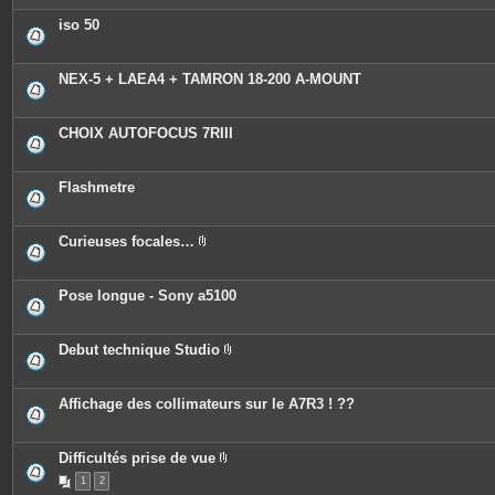
iso 50
NEX-5 + LAEA4 + TAMRON 18-200 A-MOUNT
CHOIX AUTOFOCUS 7RIII
Flashmetre
Curieuses focales…
P
i
è
c
Pose longue - Sony a5100
e
s
j
o
Debut technique Studio
i
P
n
i
t
è
e
c
Affichage des collimateurs sur le A7R3 ! ??
s
e
s
j
o
Difficultés prise de vue
i
P
n
1
2
i
t