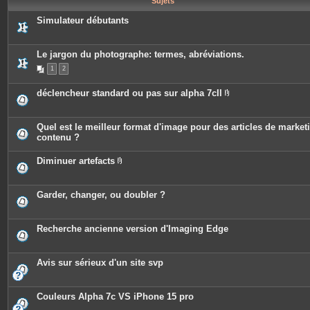
Sujets
e
s
Simulateur débutants
Le jargon du photographe: termes, abréviations.
1
2
déclencheur standard ou pas sur alpha 7cII
P
i
è
c
Quel est le meilleur format d'image pour des articles de market
e
contenu ?
s
j
o
Diminuer artefacts
i
P
n
i
t
è
e
c
Garder, changer, ou doubler ?
s
e
s
j
o
Recherche ancienne version d'Imaging Edge
i
n
t
e
Avis sur sérieux d'un site svp
s
Couleurs Alpha 7c VS iPhone 15 pro