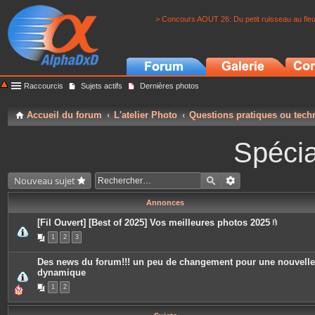
> Concours AOUT 26: Du petit ruisseau au fle
Raccourcis
Sujets actifs
Dernières photos
Accueil du forum
L'atelier Photo
Questions pratiques ou tech
Spécia
Nouveau sujet
Annonces
[Fil Ouvert] [Best of 2025] Vos meilleures photos 2025
P
1
2
3
i
è
c
Des news du forum!!! un peu de changement pour une nouvelle
e
dynamique
s
j
1
2
o
i
n
t