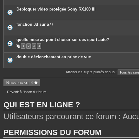
i
è
c
Debloquer video protégée Sony RX100 III
e
s
j
o
fonction 3d sur a77
i
n
t
e
quelle mise au point choisir sur des sport auto?
s
1
2
3
4
double déclenchement en prise de vue
Afficher les sujets publiés depuis :
Nouveau sujet
Revenir à l’index du forum
QUI EST EN LIGNE ?
Utilisateurs parcourant ce forum : Aucun 
PERMISSIONS DU FORUM