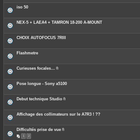
iso 50
NEX-5 + LAEA4 + TAMRON 18-200 A-MOUNT
CHOIX AUTOFOCUS 7RIII
Flashmetre
Curieuses focales…
P
i
è
c
Pose longue - Sony a5100
e
s
j
o
Debut technique Studio
i
P
n
i
t
è
e
c
Affichage des collimateurs sur le A7R3 ! ??
s
e
s
j
o
Difficultés prise de vue
i
P
n
1
2
i
t