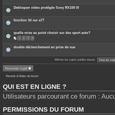
i
è
c
Debloquer video protégée Sony RX100 III
e
s
j
o
fonction 3d sur a77
i
n
t
e
quelle mise au point choisir sur des sport auto?
s
1
2
3
4
double déclenchement en prise de vue
Afficher les sujets publiés depuis :
Nouveau sujet
Revenir à l’index du forum
QUI EST EN LIGNE ?
Utilisateurs parcourant ce forum : Aucun 
PERMISSIONS DU FORUM