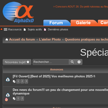
> Concours AOUT 26: Du petit ruisseau au fle
Raccourcis
Sujets actifs
Dernières photos
Accueil du forum
L'atelier Photo
Questions pratiques ou tech
Spécia
Nouveau sujet
Annonces
[Fil Ouvert] [Best of 2025] Vos meilleures photos 2025
P
1
2
3
i
è
c
Des news du forum!!! un peu de changement pour une nouvelle
e
dynamique
s
j
1
2
o
i
n
t