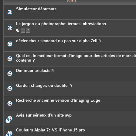
Sujets
e
s
Simulateur débutants
Le jargon du photographe: termes, abréviations.
1
2
déclencheur standard ou pas sur alpha 7cII
P
i
è
c
Quel est le meilleur format d'image pour des articles de market
e
contenu ?
s
j
o
Diminuer artefacts
i
P
n
i
t
è
e
c
Garder, changer, ou doubler ?
s
e
s
j
o
Recherche ancienne version d'Imaging Edge
i
n
t
e
Avis sur sérieux d'un site svp
s
Couleurs Alpha 7c VS iPhone 15 pro