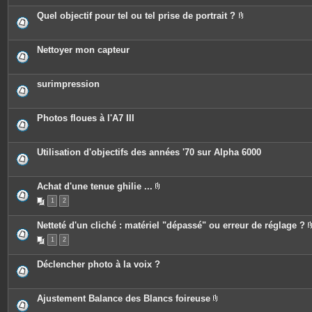
è
e
c
Quel objectif pour tel ou tel prise de portrait ?
s
e
P
s
i
j
è
o
c
Nettoyer mon capteur
i
e
n
s
t
j
e
o
surimpression
s
i
n
t
e
Photos floues à l'A7 III
s
Utilisation d'objectifs des années '70 sur Alpha 6000
Achat d'une tenue ghilie ...
P
1
2
i
è
c
Netteté d'un cliché : matériel "dépassé" ou erreur de réglage ?
e
s
1
2
j
o
i
Déclencher photo à la voix ?
n
t
e
s
Ajustement Balance des Blancs foireuse
P