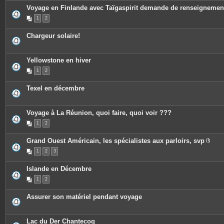
Voyage en Finlande avec Taïgaspirit demande de renseignemen
1
2
Chargeur solaire!
Yellowstone en hiver
1
2
Texel en décembre
Voyage à La Réunion, quoi faire, quoi voir ???
1
2
Grand Ouest Américain, les spécialistes aux parloirs, svp
P
1
2
3
i
è
c
Islande en Décembre
e
s
1
2
j
o
i
Assurer son matériel pendant voyage
n
t
e
s
Lac du Der Chantecoq