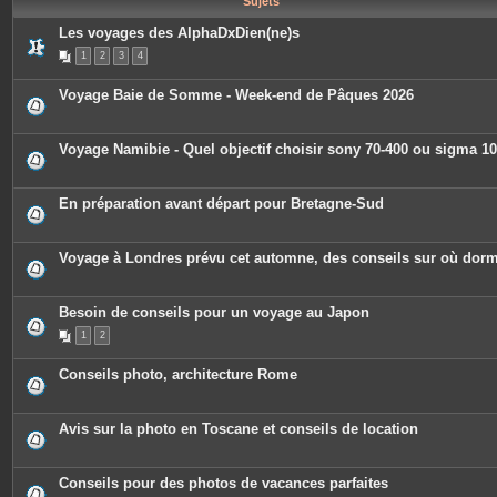
Sujets
e
s
Les voyages des AlphaDxDien(ne)s
1
2
3
4
Voyage Baie de Somme - Week-end de Pâques 2026
Voyage Namibie - Quel objectif choisir sony 70-400 ou sigma 1
En préparation avant départ pour Bretagne-Sud
Voyage à Londres prévu cet automne, des conseils sur où dorm
Besoin de conseils pour un voyage au Japon
1
2
Conseils photo, architecture Rome
Avis sur la photo en Toscane et conseils de location
Conseils pour des photos de vacances parfaites