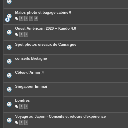
Matos photo et bagage cabine
P
1
2
3
4
i
è
c
Ouest Américain 2020 + Kando 4.0
e
s
1
2
j
o
i
Spot photos oiseaux de Camargue
n
t
e
s
conseils Bretagne
Côtes-d'Armor
P
i
è
c
Singapour fin mai
e
s
j
o
Londres
i
n
1
2
t
e
Voyage au Japon - Conseils et retours d'expérience
s
1
2