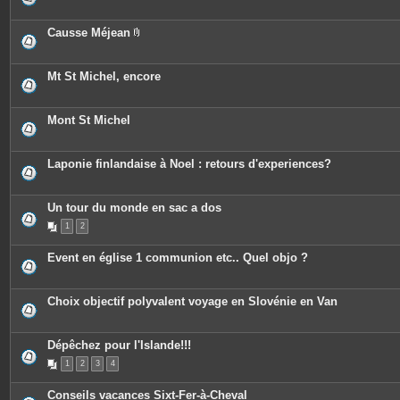
Causse Méjean
P
i
è
c
Mt St Michel, encore
e
s
j
o
Mont St Michel
i
n
t
e
Laponie finlandaise à Noel : retours d'experiences?
s
Un tour du monde en sac a dos
1
2
Event en église 1 communion etc.. Quel objo ?
Choix objectif polyvalent voyage en Slovénie en Van
Dépêchez pour l'Islande!!!
1
2
3
4
Conseils vacances Sixt-Fer-à-Cheval