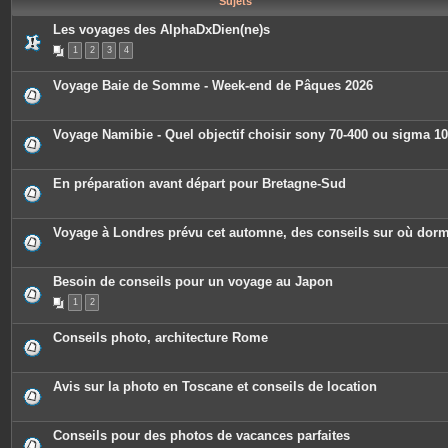
Sujets
e
s
Les voyages des AlphaDxDien(ne)s
1
2
3
4
Voyage Baie de Somme - Week-end de Pâques 2026
Voyage Namibie - Quel objectif choisir sony 70-400 ou sigma 1
En préparation avant départ pour Bretagne-Sud
Voyage à Londres prévu cet automne, des conseils sur où dorm
Besoin de conseils pour un voyage au Japon
1
2
Conseils photo, architecture Rome
Avis sur la photo en Toscane et conseils de location
Conseils pour des photos de vacances parfaites