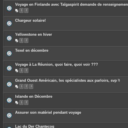
Voyage en Finlande avec Taïgaspirit demande de renseignemen
1
2
Chargeur solaire!
Yellowstone en hiver
1
2
Texel en décembre
Voyage à La Réunion, quoi faire, quoi voir ???
1
2
Grand Ouest Américain, les spécialistes aux parloirs, svp
P
1
2
3
i
è
c
Islande en Décembre
e
s
1
2
j
o
i
Assurer son matériel pendant voyage
n
t
e
s
Lac du Der Chantecoq