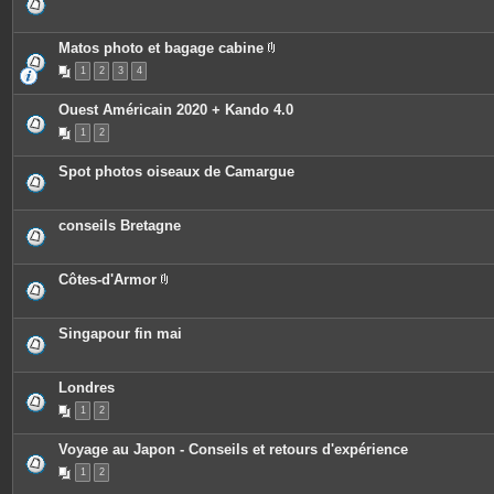
Matos photo et bagage cabine
P
1
2
3
4
i
è
c
Ouest Américain 2020 + Kando 4.0
e
s
1
2
j
o
i
Spot photos oiseaux de Camargue
n
t
e
s
conseils Bretagne
Côtes-d'Armor
P
i
è
c
Singapour fin mai
e
s
j
o
Londres
i
n
1
2
t
e
Voyage au Japon - Conseils et retours d'expérience
s
1
2