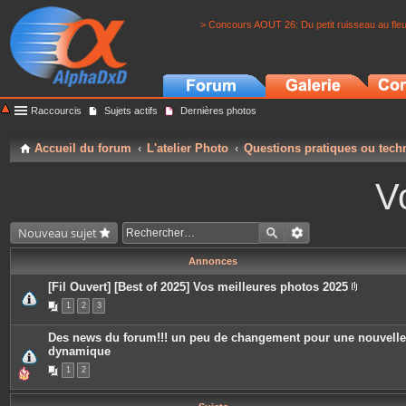
> Concours AOUT 26: Du petit ruisseau au fle
Raccourcis
Sujets actifs
Dernières photos
Accueil du forum
L'atelier Photo
Questions pratiques ou tech
V
Nouveau sujet
Annonces
[Fil Ouvert] [Best of 2025] Vos meilleures photos 2025
P
1
2
3
i
è
c
Des news du forum!!! un peu de changement pour une nouvelle
e
dynamique
s
j
1
2
o
i
n
t