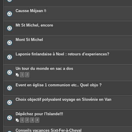
Causse Méjean
P
i
è
c
Mt St Michel, encore
e
s
j
o
Mont St Michel
i
n
t
e
Laponie finlandaise à Noel : retours d'experiences?
s
Un tour du monde en sac a dos
1
2
Event en église 1 communion etc.. Quel objo ?
Choix objectif polyvalent voyage en Slovénie en Van
Dépêchez pour l'Islande!!!
1
2
3
4
Conseils vacances Sixt-Fer-à-Cheval