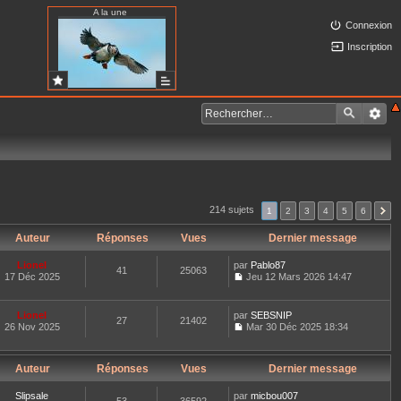
A la une
Connexion
Inscription
214 sujets
1
2
3
4
5
6
Auteur
Réponses
Vues
Dernier message
Lionel
par
Pablo87
41
25063
17 Déc 2025
Jeu 12 Mars 2026 14:47
C
o
n
Lionel
par
SEBSNIP
27
21402
s
26 Nov 2025
Mar 30 Déc 2025 18:34
u
C
l
o
t
n
e
Auteur
Réponses
Vues
Dernier message
s
r
u
l
l
Slipsale
par
micbou007