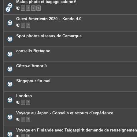
Matos photo et bagage cabine
P
1
2
3
4
i
è
c
Ouest Américain 2020 + Kando 4.0
e
s
1
2
j
o
i
Spot photos oiseaux de Camargue
n
t
e
s
conseils Bretagne
Côtes-d'Armor
P
i
è
c
Singapour fin mai
e
s
j
o
Londres
i
n
1
2
t
e
Voyage au Japon - Conseils et retours d'expérience
s
1
2
Voyage en Finlande avec Taïgaspirit demande de renseignemen
1
2