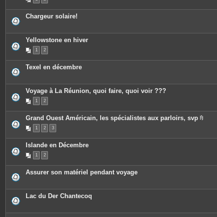
Chargeur solaire!
Yellowstone en hiver
1
2
Texel en décembre
Voyage à La Réunion, quoi faire, quoi voir ???
1
2
Grand Ouest Américain, les spécialistes aux parloirs, svp
P
1
2
3
i
è
c
Islande en Décembre
e
s
1
2
j
o
i
Assurer son matériel pendant voyage
n
t
e
s
Lac du Der Chantecoq