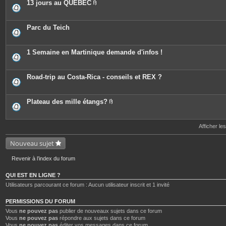
13 jours au QUEBEC
P
i
è
c
Parc du Teich
e
s
j
o
1 Semaine en Martinique demande d'infos !
i
n
t
e
Road-trip au Costa-Rica - conseils et REX ?
s
Plateau des mille étangs?
P
i
è
c
Afficher le
e
s
Nouveau sujet
j
o
i
Revenir à l’index du forum
n
t
e
QUI EST EN LIGNE ?
s
Utilisateurs parcourant ce forum : Aucun utilisateur inscrit et 1 invité
PERMISSIONS DU FORUM
Vous
ne pouvez pas
publier de nouveaux sujets dans ce forum
Vous
ne pouvez pas
répondre aux sujets dans ce forum
Vous
ne pouvez pas
éditer vos messages dans ce forum