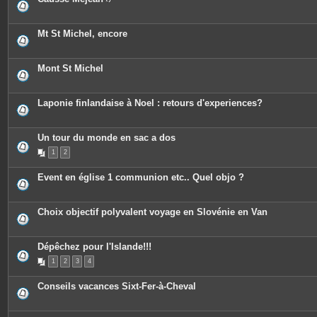
P
i
è
c
Mt St Michel, encore
e
s
j
o
Mont St Michel
i
n
t
e
Laponie finlandaise à Noel : retours d'experiences?
s
Un tour du monde en sac a dos
1
2
Event en église 1 communion etc.. Quel objo ?
Choix objectif polyvalent voyage en Slovénie en Van
Dépêchez pour l'Islande!!!
1
2
3
4
Conseils vacances Sixt-Fer-à-Cheval