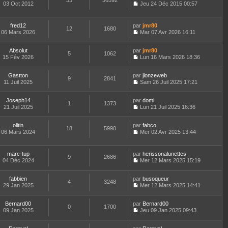
53
36592
e
t
03 Oct 2012
Jeu 24 Déc 2015 00:57
d
C
e
e
o
r
r
n
l
fred12
par
jmr80
n
12
1680
s
e
06 Mars 2026
Mar 07 Avr 2026 16:11
i
u
d
C
e
l
e
o
r
t
r
Absolut
par
n
jmr80
5
1062
m
e
n
15 Fév 2026
s
Lun 16 Mars 2026 18:36
e
r
i
C
u
s
l
e
o
l
s
e
Gastton
par
r
n
jlonzeweb
t
9
2841
a
d
11 Juil 2025
m
s
Sam 26 Juil 2025 17:21
e
g
C
e
e
u
r
e
o
r
s
l
l
Joseph14
par
n
domi
n
s
t
1
1373
e
21 Juil 2025
s
Lun 21 Juil 2025 16:36
i
a
e
d
C
u
e
g
r
e
o
l
r
e
l
r
olitin
par
n
fabco
t
m
18
5990
e
n
06 Mars 2024
s
Mer 02 Avr 2025 13:44
e
e
d
i
C
u
r
s
e
e
o
l
l
s
r
r
n
t
e
marc-tup
par
herissonalunettes
a
n
m
9
2686
s
e
d
04 Déc 2024
Mer 12 Mars 2025 15:19
g
i
e
u
r
C
e
e
e
s
l
l
o
r
r
s
t
e
fabbien
par
n
busoqueur
n
m
4
3248
a
e
d
29 Jan 2025
s
Mer 12 Mars 2025 14:41
i
e
g
r
C
e
u
e
s
e
l
o
r
l
r
s
e
Bernard00
par
n
Bernard00
n
t
m
0
1700
a
d
09 Jan 2025
s
Jeu 09 Jan 2025 09:43
i
e
e
g
C
e
u
e
r
s
e
o
r
l
r
l
s