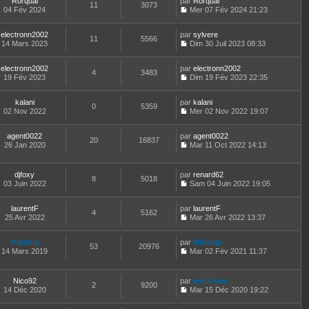
Rorqual
par
n
Rorqual
n
t
m
11
3073
e
a
04 Fév 2024
s
Mer 07 Fév 2024 21:23
i
e
e
d
g
C
u
e
r
s
e
e
o
l
r
l
s
r
electronn2002
par
n
sylvere
t
m
11
5566
e
a
n
14 Mars 2023
s
Dim 30 Juil 2023 08:33
e
e
d
g
i
C
u
r
s
e
e
e
o
l
l
s
r
r
electronn2002
par
n
electronn2002
t
4
3483
e
a
n
m
19 Fév 2023
s
Dim 19 Fév 2023 22:35
e
d
g
i
C
e
u
r
e
e
e
o
s
l
l
r
r
kalani
par
n
kalani
s
t
0
5359
e
n
m
02 Nov 2022
s
Mer 02 Nov 2022 19:07
a
e
d
i
C
e
u
g
r
e
e
o
s
l
e
l
r
r
agent0022
par
n
agent0022
s
t
20
16837
e
n
m
26 Jan 2020
s
Mar 11 Oct 2022 14:13
a
e
d
i
C
e
u
g
r
e
e
o
s
l
e
l
r
r
n
s
t
e
djfoxy
par
renard62
n
m
8
5018
s
a
e
d
03 Juin 2022
Sam 04 Juin 2022 19:05
i
e
u
g
r
C
e
e
s
l
e
l
o
r
r
s
t
e
laurentF
par
n
laurentF
n
m
4
5162
a
e
d
25 Avr 2022
s
Mar 26 Avr 2022 13:37
i
e
g
r
C
e
u
e
s
e
l
o
r
l
r
s
e
Midship
par
n
Midship
n
t
m
53
20976
a
d
14 Mars 2019
s
Mar 02 Fév 2021 11:37
i
e
e
g
C
e
u
e
r
s
e
o
r
l
r
l
s
n
n
t
m
e
Nico92
par
meta 4xer
a
2
9200
s
i
e
e
d
14 Déc 2020
Mar 15 Déc 2020 19:22
g
u
e
r
C
s
e
e
l
r
l
o
s
r