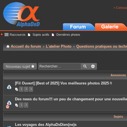
> Concour
Raccourcis
Sujets actifs
Dernières photos
Accueil du forum
L'atelier Photo
Questions pratiques ou tech
Nouveau sujet
Annonces
[Fil Ouvert] [Best of 2025] Vos meilleures photos 2025
P
1
2
3
i
è
c
Des news du forum!!! un peu de changement pour une nouvell
e
s
1
2
j
o
i
Sujets
n
t
e
Les voyages des AlphaDxDien(ne)s