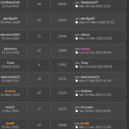
t
m
e
UneBoleeDAir
par
n
Stephanie37
a
n
49
29542
e
e
d
13 Juil 2019
s
Mar 28 Juil 2020 13:11
g
i
r
C
s
e
u
e
e
l
o
s
r
l
r
e
n
a
n
t
m
alexfigo84
par
alexfigo84
d
26
16205
s
g
i
e
e
03 Mars 2020
Sam 07 Mars 2020 20:13
e
u
e
e
r
C
s
r
l
r
l
o
s
n
t
m
e
n
a
electronn2002
par
nelson
i
e
e
d
11
13448
s
g
01 Oct 2019
Mar 17 Déc 2019 10:31
e
r
s
e
u
e
C
r
l
s
r
l
o
m
e
a
n
t
kilosierra
par
n
rascal
e
d
12
12908
g
i
e
12 Oct 2019
s
Lun 14 Oct 2019 09:44
s
e
e
e
r
C
u
s
r
r
l
o
l
a
n
m
e
Tonio
par
n
Tonio
t
4
11681
g
i
e
d
16 Août 2019
s
Ven 23 Août 2019 08:04
e
e
e
C
s
e
u
r
r
o
s
r
l
l
m
darkshine231
par
n
darkshine231
a
n
t
10
6179
e
e
03 Mai 2019
s
Mar 07 Mai 2019 11:48
g
i
e
d
C
s
u
e
e
r
e
o
s
l
r
l
r
A-lexis
par
n
Siobhan
a
t
m
20
11243
e
n
12 Mars 2019
s
Ven 03 Mai 2019 17:23
g
e
e
d
i
C
u
e
r
s
e
e
o
l
l
s
r
r
n
t
e
fred12
par
Arcysien
a
n
m
17
12272
s
e
d
13 Avr 2019
Ven 19 Avr 2019 20:09
g
i
e
u
r
C
e
e
e
s
l
l
o
r
r
s
t
e
n
n
m
jmr80
par
jmr80
a
e
d
24
10688
s
i
e
07 Avr 2019
Mer 17 Avr 2019 13:48
g
r
e
u