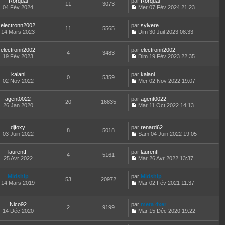
Rorqual
par
n
Rorqual
n
t
m
11
3073
e
a
04 Fév 2024
s
Mer 07 Fév 2024 21:23
i
e
e
d
g
C
u
e
r
s
e
e
o
l
r
l
s
r
electronn2002
par
n
sylvere
t
m
11
5565
e
a
n
14 Mars 2023
s
Dim 30 Juil 2023 08:33
e
e
d
g
i
C
u
r
s
e
e
e
o
l
l
s
r
r
electronn2002
par
n
electronn2002
t
4
3483
e
a
n
m
19 Fév 2023
s
Dim 19 Fév 2023 22:35
e
d
g
i
C
e
u
r
e
e
e
o
s
l
l
r
r
kalani
par
n
kalani
s
t
0
5359
e
n
m
02 Nov 2022
s
Mer 02 Nov 2022 19:07
a
e
d
i
C
e
u
g
r
e
e
o
s
l
e
l
r
r
agent0022
par
n
agent0022
s
t
20
16835
e
n
m
26 Jan 2020
s
Mar 11 Oct 2022 14:13
a
e
d
i
C
e
u
g
r
e
e
o
s
l
e
l
r
r
n
s
t
e
djfoxy
par
renard62
n
m
8
5018
s
a
e
d
03 Juin 2022
Sam 04 Juin 2022 19:05
i
e
u
g
r
C
e
e
s
l
e
l
o
r
r
s
t
e
laurentF
par
n
laurentF
n
m
4
5161
a
e
d
25 Avr 2022
s
Mar 26 Avr 2022 13:37
i
e
g
r
C
e
u
e
s
e
l
o
r
l
r
s
e
Midship
par
n
Midship
n
t
m
53
20972
a
d
14 Mars 2019
s
Mar 02 Fév 2021 11:37
i
e
e
g
C
e
u
e
r
s
e
o
r
l
r
l
s
n
n
t
m
e
Nico92
par
meta 4xer
a
2
9199
s
i
e
e
d
14 Déc 2020
Mar 15 Déc 2020 19:22
g
u
e
r
C
s
e
e
l
r
l
o
s
r