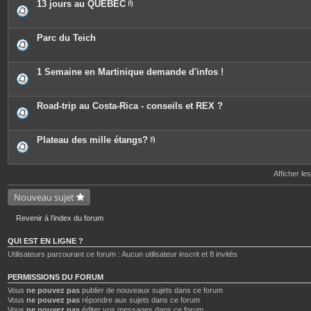
13 jours au QUEBEC
P
i
è
c
Parc du Teich
e
s
j
o
1 Semaine en Martinique demande d'infos !
i
n
t
e
Road-trip au Costa-Rica - conseils et REX ?
s
Plateau des mille étangs?
P
i
è
c
Afficher le
e
s
Nouveau sujet
j
o
i
Revenir à l’index du forum
n
t
e
QUI EST EN LIGNE ?
s
Utilisateurs parcourant ce forum : Aucun utilisateur inscrit et 8 invités
PERMISSIONS DU FORUM
Vous
ne pouvez pas
publier de nouveaux sujets dans ce forum
Vous
ne pouvez pas
répondre aux sujets dans ce forum
Vous
ne pouvez pas
éditer vos messages dans ce forum