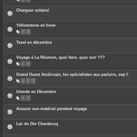
Chargeur solaire!
Yellowstone en hiver
1
2
Texel en décembre
Voyage à La Réunion, quoi faire, quoi voir ???
1
2
Grand Ouest Américain, les spécialistes aux parloirs, svp
P
1
2
3
i
è
c
Islande en Décembre
e
s
1
2
j
o
i
Assurer son matériel pendant voyage
n
t
e
s
Lac du Der Chantecoq