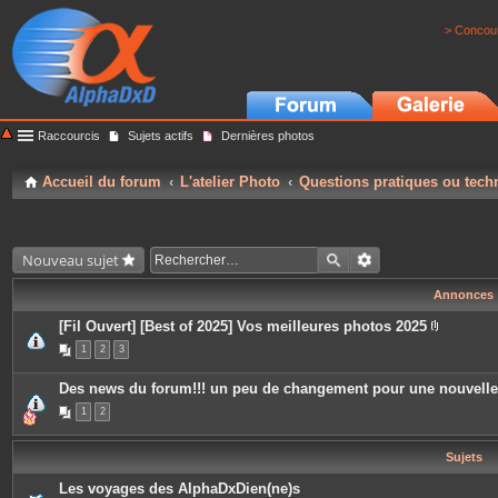
> Concour
Raccourcis
Sujets actifs
Dernières photos
Accueil du forum
L'atelier Photo
Questions pratiques ou tech
Nouveau sujet
Annonces
[Fil Ouvert] [Best of 2025] Vos meilleures photos 2025
P
1
2
3
i
è
c
Des news du forum!!! un peu de changement pour une nouvell
e
s
1
2
j
o
i
Sujets
n
t
e
Les voyages des AlphaDxDien(ne)s