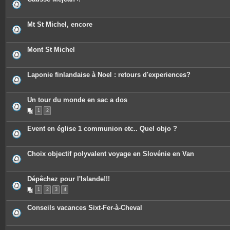
P
i
è
c
Mt St Michel, encore
e
s
j
o
Mont St Michel
i
n
t
e
Laponie finlandaise à Noel : retours d'experiences?
s
Un tour du monde en sac a dos
1
2
Event en église 1 communion etc.. Quel objo ?
Choix objectif polyvalent voyage en Slovénie en Van
Dépêchez pour l'Islande!!!
1
2
3
4
Conseils vacances Sixt-Fer-à-Cheval