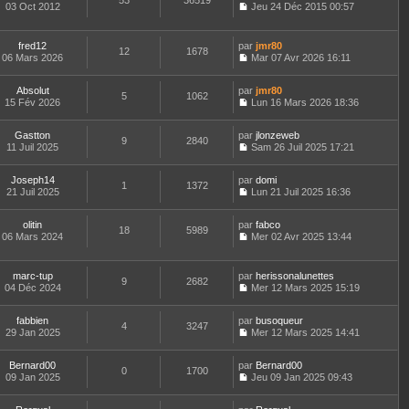
53
36519
e
t
03 Oct 2012
Jeu 24 Déc 2015 00:57
d
C
e
e
o
r
r
n
l
fred12
par
jmr80
n
12
1678
s
e
06 Mars 2026
Mar 07 Avr 2026 16:11
i
u
d
C
e
l
e
o
r
t
r
Absolut
par
n
jmr80
5
1062
m
e
n
15 Fév 2026
s
Lun 16 Mars 2026 18:36
e
r
i
C
u
s
l
e
o
l
s
e
Gastton
par
r
n
jlonzeweb
t
9
2840
a
d
11 Juil 2025
m
s
Sam 26 Juil 2025 17:21
e
g
C
e
e
u
r
e
o
r
s
l
l
Joseph14
par
n
domi
n
s
t
1
1372
e
21 Juil 2025
s
Lun 21 Juil 2025 16:36
i
a
e
d
C
u
e
g
r
e
o
l
r
e
l
r
olitin
par
n
fabco
t
m
18
5989
e
n
06 Mars 2024
s
Mer 02 Avr 2025 13:44
e
e
d
i
C
u
r
s
e
e
o
l
l
s
r
r
n
t
e
marc-tup
par
herissonalunettes
a
n
m
9
2682
s
e
d
04 Déc 2024
Mer 12 Mars 2025 15:19
g
i
e
u
r
C
e
e
e
s
l
l
o
r
r
s
t
e
fabbien
par
n
busoqueur
n
m
4
3247
a
e
d
29 Jan 2025
s
Mer 12 Mars 2025 14:41
i
e
g
r
C
e
u
e
s
e
l
o
r
l
r
s
e
Bernard00
par
n
Bernard00
n
t
m
0
1700
a
d
09 Jan 2025
s
Jeu 09 Jan 2025 09:43
i
e
e
g
C
e
u
e
r
s
e
o
r
l
r
l
s