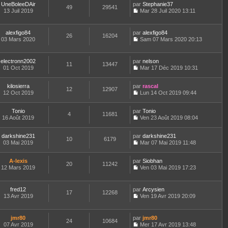
t
m
e
UneBoleeDAir
par
n
Stephanie37
a
n
49
29541
e
e
d
13 Juil 2019
s
Mar 28 Juil 2020 13:11
g
i
r
C
s
e
u
e
e
l
o
s
r
l
r
e
n
a
n
t
m
alexfigo84
par
alexfigo84
d
26
16204
s
g
i
e
e
03 Mars 2020
Sam 07 Mars 2020 20:13
e
u
e
e
r
C
s
r
l
r
l
o
s
n
t
m
e
n
a
electronn2002
par
nelson
i
e
e
d
11
13447
s
g
01 Oct 2019
Mar 17 Déc 2019 10:31
e
r
s
e
u
e
C
r
l
s
r
l
o
m
e
a
n
t
kilosierra
par
n
rascal
e
d
12
12907
g
i
e
12 Oct 2019
s
Lun 14 Oct 2019 09:44
s
e
e
e
r
C
u
s
r
r
l
o
l
a
n
m
e
Tonio
par
n
Tonio
t
4
11681
g
i
e
d
16 Août 2019
s
Ven 23 Août 2019 08:04
e
e
e
C
s
e
u
r
r
o
s
r
l
l
m
darkshine231
par
n
darkshine231
a
n
t
10
6179
e
e
03 Mai 2019
s
Mar 07 Mai 2019 11:48
g
i
e
d
C
s
u
e
e
r
e
o
s
l
r
l
r
A-lexis
par
n
Siobhan
a
t
m
20
11242
e
n
12 Mars 2019
s
Ven 03 Mai 2019 17:23
g
e
e
d
i
C
u
e
r
s
e
e
o
l
l
s
r
r
n
t
e
fred12
par
Arcysien
a
n
m
17
12268
s
e
d
13 Avr 2019
Ven 19 Avr 2019 20:09
g
i
e
u
r
C
e
e
e
s
l
l
o
r
r
s
t
e
n
n
m
jmr80
par
jmr80
a
e
d
24
10684
s
i
e
07 Avr 2019
Mer 17 Avr 2019 13:48
g
r
e
u