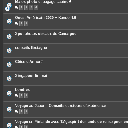
Matos photo et bagage cabine
P
1
2
3
4
i
è
c
Ouest Américain 2020 + Kando 4.0
e
s
1
2
j
o
i
Spot photos oiseaux de Camargue
n
t
e
s
conseils Bretagne
Côtes-d'Armor
P
i
è
c
Singapour fin mai
e
s
j
o
Londres
i
n
1
2
t
e
Voyage au Japon - Conseils et retours d'expérience
s
1
2
Voyage en Finlande avec Taïgaspirit demande de renseignemen
1
2