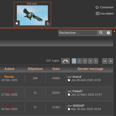
A la une
Connexion
Inscription
537 sujets
1
2
3
4
5
…
14
Auteur
Réponses
Vues
Dernier message
Renato
par
Anaruil
580
44993
18 Déc 2025
Jeu 06 Août 2026 16:30
C
o
n
Lionel
par
Pablo87
41
25003
s
17 Déc 2025
Jeu 12 Mars 2026 14:47
u
C
l
o
t
n
Lionel
par
SEBSNIP
e
27
21363
s
26 Nov 2025
Mar 30 Déc 2025 18:34
r
u
C
l
l
o