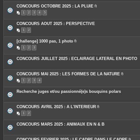
o
s
c
i
CONCOURS OCTOBRE 2025 : LA PLUIE
e
n
P
s
t
1
2
3
4
5
i
j
e
è
o
s
c
i
CONCOURS AOUT 2025 : PERSPECTIVE
e
n
s
t
1
2
j
e
o
s
i
[challenge] 1000 pas, 1 photo
n
P
t
1
2
3
i
e
è
s
c
CONCOURS JUILLET 2025 : ECLAIRAGE LATERAL EN PHOTO
e
s
j
o
CONCOURS MAI 2025 : LES FORMES DE LA NATURE
i
P
n
1
2
3
4
i
t
è
e
c
s
Recherche juges et/ou passionné(e)s bouquins polars
e
s
j
o
CONCOURS AVRIL 2025 : A L'INTERIEUR
i
P
n
1
2
i
t
è
e
c
s
CONCOURS MARS 2025 : ANIMAUX EN N & B
e
s
j
o
CONCOURS FEVRIER 2025 : LE CADRE DANS LE CADRE