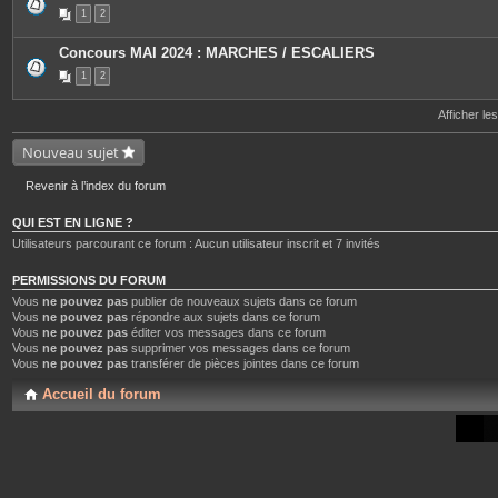
P
1
2
i
è
c
Concours MAI 2024 : MARCHES / ESCALIERS
e
s
1
2
j
o
i
Afficher le
n
t
Nouveau sujet
e
s
Revenir à l’index du forum
QUI EST EN LIGNE ?
Utilisateurs parcourant ce forum : Aucun utilisateur inscrit et 7 invités
PERMISSIONS DU FORUM
Vous
ne pouvez pas
publier de nouveaux sujets dans ce forum
Vous
ne pouvez pas
répondre aux sujets dans ce forum
Vous
ne pouvez pas
éditer vos messages dans ce forum
Vous
ne pouvez pas
supprimer vos messages dans ce forum
Vous
ne pouvez pas
transférer de pièces jointes dans ce forum
Accueil du forum