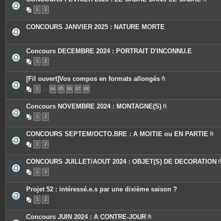
i
P
n
1
2
i
t
è
e
c
s
CONCOURS JANVIER 2025 : NATURE MORTE
e
s
j
o
Concours DECEMBRE 2024 : PORTRAIT D'INCONNU.E
i
n
1
2
t
e
s
[Fil ouvert]Vos compos en formats allongés
P
1
…
84
85
86
87
88
i
è
c
Concours NOVEMBRE 2024 : MONTAGNE(S)
e
P
s
1
2
i
j
è
o
c
i
CONCOURS SEPTEM/OCTO.BRE : A MOITIE ou EN PARTIE
e
n
P
s
t
1
2
i
j
e
è
o
s
c
i
CONCOURS JUILLET/AOUT 2024 : OBJET(S) DE DECORATION
e
n
s
t
1
2
j
e
o
s
i
Projet 52 : intéressé.e.s par une dixième saison ?
n
t
1
2
e
s
Concours JUIN 2024 : A CONTRE-JOUR