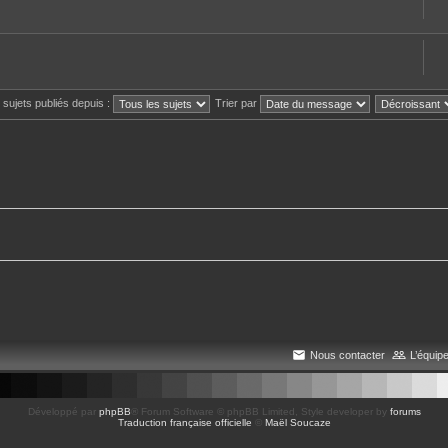
t
e
s
s sujets publiés depuis :
Trier par
Nous contacter
L’équip
Développé par
phpBB
® Forum Software © phpBB Limited
, Style developer by
forums
Traduction française officielle
©
Maël Soucaze