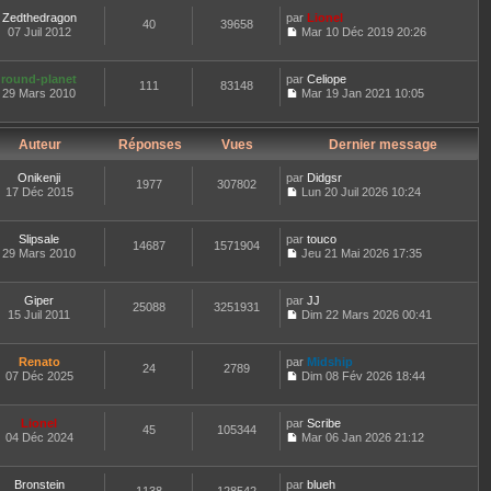
e
t
n
d
Zedthedragon
par
Lionel
e
40
39658
s
e
07 Juil 2012
Mar 10 Déc 2019 20:26
r
u
C
r
l
l
o
n
e
t
n
i
d
round-planet
par
Celiope
e
111
83148
s
e
e
29 Mars 2010
Mar 19 Jan 2021 10:05
r
u
r
C
r
l
l
m
o
n
e
t
e
n
i
d
e
Auteur
Réponses
Vues
s
Dernier message
s
e
e
r
s
u
r
r
l
a
l
m
Onikenji
par
Didgsr
n
1977
307802
e
g
t
e
17 Déc 2015
Lun 20 Juil 2026 10:24
i
d
e
C
e
s
e
e
o
r
s
r
r
n
l
a
m
Slipsale
par
touco
n
14687
1571904
s
e
g
e
29 Mars 2010
Jeu 21 Mai 2026 17:35
i
u
d
e
C
s
e
l
e
o
s
r
t
r
n
a
m
Giper
par
JJ
e
n
25088
3251931
s
g
e
15 Juil 2011
Dim 22 Mars 2026 00:41
r
i
u
e
C
s
l
e
l
o
s
e
r
t
n
a
d
m
Renato
par
Midship
e
24
2789
s
g
e
e
07 Déc 2025
Dim 08 Fév 2026 18:44
r
u
e
C
r
s
l
l
o
n
s
e
t
n
i
a
d
Lionel
par
Scribe
e
45
105344
s
e
g
e
04 Déc 2024
Mar 06 Jan 2026 21:12
r
u
r
e
C
r
l
l
m
o
n
e
t
e
n
i
d
Bronstein
par
blueh
e
s