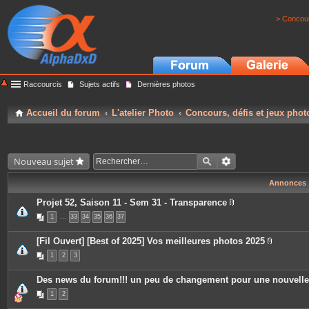
> Concour
Raccourcis
Sujets actifs
Dernières photos
Accueil du forum
L'atelier Photo
Concours, défis et jeux phot
Nouveau sujet
Annonces
Projet 52, Saison 11 - Sem 31 - Transparence
P
1
…
33
34
35
36
37
i
è
c
[Fil Ouvert] [Best of 2025] Vos meilleures photos 2025
e
P
s
1
2
3
i
j
è
o
c
i
Des news du forum!!! un peu de changement pour une nouvell
e
n
s
t
1
2
j
e
o