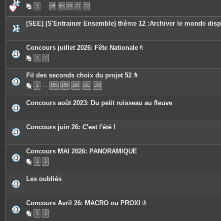
P
s
1
…
68
69
70
71
72
i
j
è
o
c
i
[SEE] (S'Entrainer Ensemble) thème 12 :Archiver le monde disp
e
n
s
t
j
e
o
s
Concours juillet 2026: Fête Nationale
i
P
n
1
2
i
t
è
e
c
s
Fil des seconds choix du projet 52
e
P
s
1
…
158
159
160
161
162
i
j
è
o
c
i
Concours août 2023: Du petit ruisseau au fleuve
e
n
s
t
j
e
o
s
Concours juin 26: C'est l'été !
i
n
t
e
Concours MAI 2026: PANORAMIQUE
s
1
2
Les oubliés
Concours Avril 26: MACRO ou PROXI
P
1
2
i
è