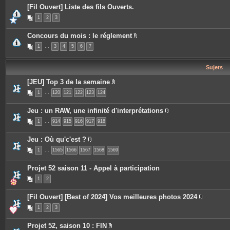
s
i
[Fil Ouvert] Liste des fils Ouverts.
n
t
1
2
3
e
s
Concours du mois : le réglement
P
1
…
3
4
5
6
7
i
è
c
e
Sujets
s
j
[JEU] Top 3 de la semaine
o
P
i
1
…
120
121
122
123
124
i
n
è
t
c
e
Jeu : un RAW, une infinité d'interprétations
e
s
P
s
1
…
914
915
916
917
918
i
j
è
o
c
i
Jeu : Où qu'c'est ?
e
n
P
s
t
1
…
1565
1566
1567
1568
1569
i
j
e
è
o
s
c
i
Projet 52 saison 11 - Appel à participation
e
n
s
t
1
2
j
e
o
s
i
[Fil Ouvert] [Best of 2024] Vos meilleures photos 2024
n
P
t
1
2
3
i
e
è
s
c
Projet 52, saison 10 : FIN
e