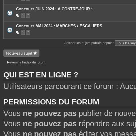
e
s
Concours JUIN 2024 : A CONTRE-JOUR
P
1
2
i
è
c
Concours MAI 2024 : MARCHES / ESCALIERS
e
s
1
2
j
o
i
Afficher les sujets publiés depuis :
n
t
Nouveau sujet
e
s
Revenir à l’index du forum
QUI EST EN LIGNE ?
Utilisateurs parcourant ce forum : Aucun
PERMISSIONS DU FORUM
Vous
ne pouvez pas
publier de nouve
Vous
ne pouvez pas
répondre aux suj
Vous
ne pouvez pas
éditer vos mess