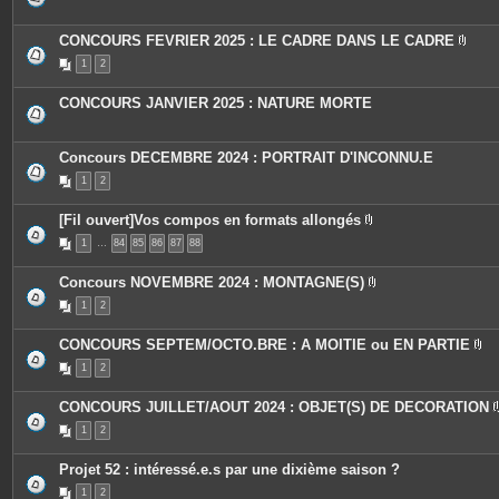
s
j
o
CONCOURS FEVRIER 2025 : LE CADRE DANS LE CADRE
i
P
n
1
2
i
t
è
e
c
s
CONCOURS JANVIER 2025 : NATURE MORTE
e
s
j
o
Concours DECEMBRE 2024 : PORTRAIT D'INCONNU.E
i
n
1
2
t
e
s
[Fil ouvert]Vos compos en formats allongés
P
1
…
84
85
86
87
88
i
è
c
Concours NOVEMBRE 2024 : MONTAGNE(S)
e
P
s
1
2
i
j
è
o
c
i
CONCOURS SEPTEM/OCTO.BRE : A MOITIE ou EN PARTIE
e
n
P
s
t
1
2
i
j
e
è
o
s
c
i
CONCOURS JUILLET/AOUT 2024 : OBJET(S) DE DECORATION
e
n
s
t
1
2
j
e
o
s
i
Projet 52 : intéressé.e.s par une dixième saison ?
n
t
1
2