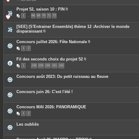
e
è
s
c
Projet 52, saison 10 : FIN
e
P
s
1
…
68
69
70
71
72
i
j
è
o
c
i
[SEE] (S'Entrainer Ensemble) thème 12 :Archiver le monde
e
n
disparaissant
s
t
P
j
e
i
o
s
Concours juillet 2026: Fête Nationale
è
i
P
c
n
1
2
i
e
t
è
s
e
c
j
s
Fil des seconds choix du projet 52
e
o
P
s
i
1
…
158
159
160
161
162
i
j
n
è
o
t
c
i
e
Concours août 2023: Du petit ruisseau au fleuve
e
n
s
s
t
j
e
o
s
Concours juin 26: C'est l'été !
i
n
t
e
Concours MAI 2026: PANORAMIQUE
s
1
2
Les oubliés