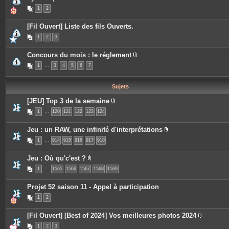
j
e
1
2
o
s
i
n
[Fil Ouvert] Liste des fils Ouverts.
t
e
1
2
3
s
Concours du mois : le réglement
P
1
…
3
4
5
6
7
i
è
c
e
Sujets
s
j
[JEU] Top 3 de la semaine
o
P
i
1
…
120
121
122
123
124
i
n
è
t
c
e
Jeu : un RAW, une infinité d'interprétations
e
s
P
s
1
…
914
915
916
917
918
i
j
è
o
c
i
Jeu : Où qu'c'est ?
e
n
P
s
t
1
…
1565
1566
1567
1568
1569
i
j
e
è
o
s
c
i
Projet 52 saison 11 - Appel à participation
e
n
s
t
1
2
j
e
o
s
i
[Fil Ouvert] [Best of 2024] Vos meilleures photos 2024
n
P
t
1
2
3
i