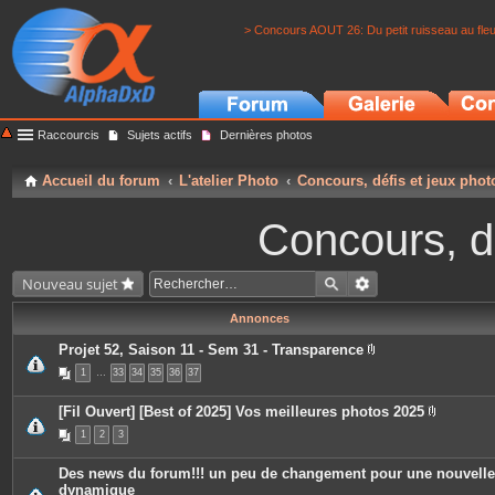
> Concours AOUT 26: Du petit ruisseau au fle
Raccourcis
Sujets actifs
Dernières photos
Accueil du forum
L'atelier Photo
Concours, défis et jeux phot
Concours, dé
Nouveau sujet
Annonces
Projet 52, Saison 11 - Sem 31 - Transparence
P
1
…
33
34
35
36
37
i
è
c
[Fil Ouvert] [Best of 2025] Vos meilleures photos 2025
e
P
s
1
2
3
i
j
è
o
c
i
Des news du forum!!! un peu de changement pour une nouvelle
e
n
dynamique
s
t