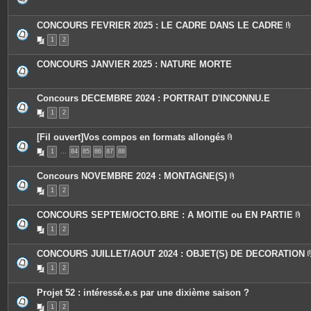
s
j
o
CONCOURS FEVRIER 2025 : LE CADRE DANS LE CADRE
i
P
n
1
2
i
t
è
e
c
s
CONCOURS JANVIER 2025 : NATURE MORTE
e
s
j
o
Concours DECEMBRE 2024 : PORTRAIT D'INCONNU.E
i
n
1
2
t
e
s
[Fil ouvert]Vos compos en formats allongés
P
1
…
84
85
86
87
88
i
è
c
Concours NOVEMBRE 2024 : MONTAGNE(S)
e
P
s
1
2
i
j
è
o
c
i
CONCOURS SEPTEM/OCTO.BRE : A MOITIE ou EN PARTIE
e
n
P
s
t
1
2
i
j
e
è
o
s
c
i
CONCOURS JUILLET/AOUT 2024 : OBJET(S) DE DECORATION
e
n
s
t
1
2
j
e
o
s
i
Projet 52 : intéressé.e.s par une dixième saison ?
n
t
1
2