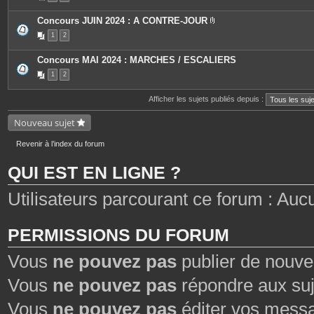
e
s
Concours JUIN 2024 : A CONTRE-JOUR
P
1
2
i
è
c
Concours MAI 2024 : MARCHES / ESCALIERS
e
s
1
2
j
o
i
Afficher les sujets publiés depuis :
n
t
Nouveau sujet
e
s
Revenir à l’index du forum
QUI EST EN LIGNE ?
Utilisateurs parcourant ce forum : Aucun 
PERMISSIONS DU FORUM
Vous
ne pouvez pas
publier de nouve
Vous
ne pouvez pas
répondre aux suj
Vous
ne pouvez pas
éditer vos mess