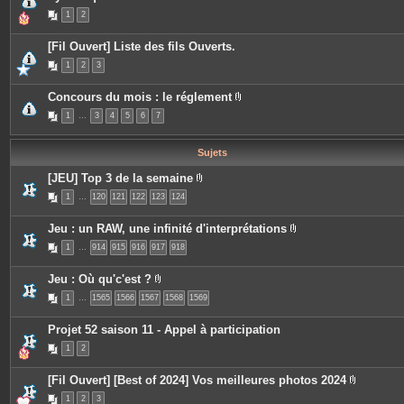
j
e
1
2
o
s
i
n
[Fil Ouvert] Liste des fils Ouverts.
t
e
1
2
3
s
Concours du mois : le réglement
P
1
…
3
4
5
6
7
i
è
c
e
Sujets
s
j
[JEU] Top 3 de la semaine
o
P
i
1
…
120
121
122
123
124
i
n
è
t
c
e
Jeu : un RAW, une infinité d'interprétations
e
s
P
s
1
…
914
915
916
917
918
i
j
è
o
c
i
Jeu : Où qu'c'est ?
e
n
P
s
t
1
…
1565
1566
1567
1568
1569
i
j
e
è
o
s
c
i
Projet 52 saison 11 - Appel à participation
e
n
s
t
1
2
j
e
o
s
i
[Fil Ouvert] [Best of 2024] Vos meilleures photos 2024
n
P
t
1
2
3
i