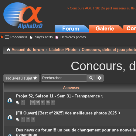
> Concours AOUT 26: Du petit ruisseau au fle
Raccourcis
Sujets actifs
Dernières photos
Accueil du forum
L'atelier Photo
Concours, défis et jeux phot
Concours, dé
Nouveau sujet
Annonces
Projet 52, Saison 11 - Sem 31 - Transparence
P
1
…
33
34
35
36
37
i
è
c
[Fil Ouvert] [Best of 2025] Vos meilleures photos 2025
e
P
s
1
2
3
i
j
è
o
c
i
Des news du forum!!! un peu de changement pour une nouvelle
e
n
dynamique
s
t