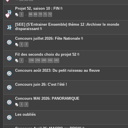
e
è
s
c
Projet 52, saison 10 : FIN
e
P
s
1
…
68
69
70
71
72
i
j
è
o
c
i
[SEE] (S'Entrainer Ensemble) thème 12 :Archiver le monde
e
n
disparaissant
s
t
P
j
e
i
o
s
Concours juillet 2026: Fête Nationale
è
i
P
c
n
1
2
i
e
t
è
s
e
c
j
s
Fil des seconds choix du projet 52
e
o
P
s
i
1
…
158
159
160
161
162
i
j
n
è
o
t
c
i
e
Concours août 2023: Du petit ruisseau au fleuve
e
n
s
s
t
j
e
o
s
Concours juin 26: C'est l'été !
i
n
t
e
Concours MAI 2026: PANORAMIQUE
s
1
2
Les oubliés