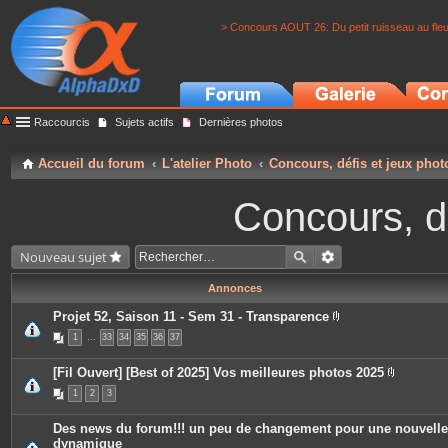
> Concours AOUT 26: Du petit ruisseau au fle
Raccourcis
Sujets actifs
Dernières photos
Accueil du forum
L'atelier Photo
Concours, défis et jeux phot
Concours, dé
Nouveau sujet
Annonces
Projet 52, Saison 11 - Sem 31 - Transparence
P
1
…
33
34
35
36
37
i
è
c
[Fil Ouvert] [Best of 2025] Vos meilleures photos 2025
e
P
s
1
2
3
i
j
è
o
c
i
Des news du forum!!! un peu de changement pour une nouvelle
e
n
dynamique
s
t