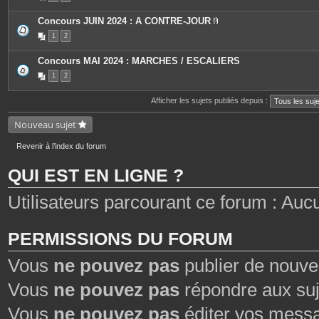
e
s
Concours JUIN 2024 : A CONTRE-JOUR
P
1
2
i
è
c
Concours MAI 2024 : MARCHES / ESCALIERS
e
s
1
2
j
o
i
Afficher les sujets publiés depuis :
n
t
Nouveau sujet
e
s
Revenir à l’index du forum
QUI EST EN LIGNE ?
Utilisateurs parcourant ce forum : Aucun 
PERMISSIONS DU FORUM
Vous
ne pouvez pas
publier de nouve
Vous
ne pouvez pas
répondre aux suj
Vous
ne pouvez pas
éditer vos mess