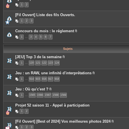
j
e
1
2
o
s
i
n
[Fil Ouvert] Liste des fils Ouverts.
t
e
1
2
3
s
Concours du mois : le réglement
P
1
…
3
4
5
6
7
i
è
c
e
Sujets
s
j
[JEU] Top 3 de la semaine
o
P
i
1
…
120
121
122
123
124
i
n
è
t
c
e
Jeu : un RAW, une infinité d'interprétations
e
s
P
s
1
…
914
915
916
917
918
i
j
è
o
c
i
Jeu : Où qu'c'est ?
e
n
P
s
t
1
…
1565
1566
1567
1568
1569
i
j
e
è
o
s
c
i
Projet 52 saison 11 - Appel à participation
e
n
s
t
1
2
j
e
o
s
i
[Fil Ouvert] [Best of 2024] Vos meilleures photos 2024
n
P
t
1
2
3
i