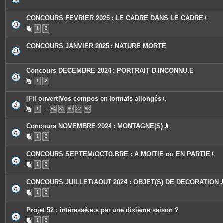
s
j
o
CONCOURS FEVRIER 2025 : LE CADRE DANS LE CADRE
i
P
n
1
2
i
t
è
e
c
s
CONCOURS JANVIER 2025 : NATURE MORTE
e
s
j
o
Concours DECEMBRE 2024 : PORTRAIT D'INCONNU.E
i
n
1
2
t
e
s
[Fil ouvert]Vos compos en formats allongés
P
1
…
84
85
86
87
88
i
è
c
Concours NOVEMBRE 2024 : MONTAGNE(S)
e
P
s
1
2
i
j
è
o
c
i
CONCOURS SEPTEM/OCTO.BRE : A MOITIE ou EN PARTIE
e
n
P
s
t
1
2
i
j
e
è
o
s
c
i
CONCOURS JUILLET/AOUT 2024 : OBJET(S) DE DECORATION
e
n
s
t
1
2
j
e
o
s
i
Projet 52 : intéressé.e.s par une dixième saison ?
n
t
1
2