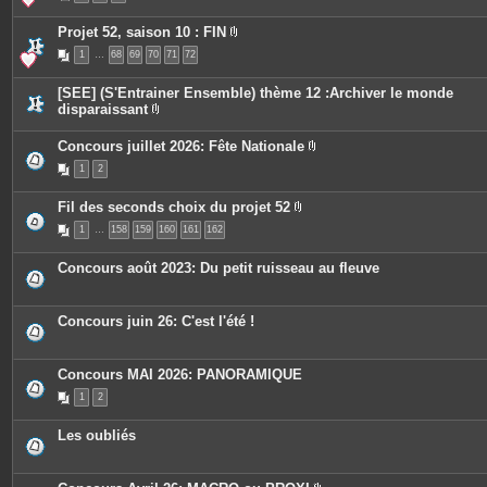
e
è
s
c
Projet 52, saison 10 : FIN
e
P
s
1
…
68
69
70
71
72
i
j
è
o
c
i
[SEE] (S'Entrainer Ensemble) thème 12 :Archiver le monde
e
n
disparaissant
s
t
P
j
e
i
o
s
Concours juillet 2026: Fête Nationale
è
i
P
c
n
1
2
i
e
t
è
s
e
c
j
s
Fil des seconds choix du projet 52
e
o
P
s
i
1
…
158
159
160
161
162
i
j
n
è
o
t
c
i
e
Concours août 2023: Du petit ruisseau au fleuve
e
n
s
s
t
j
e
o
s
Concours juin 26: C'est l'été !
i
n
t
e
Concours MAI 2026: PANORAMIQUE
s
1
2
Les oubliés