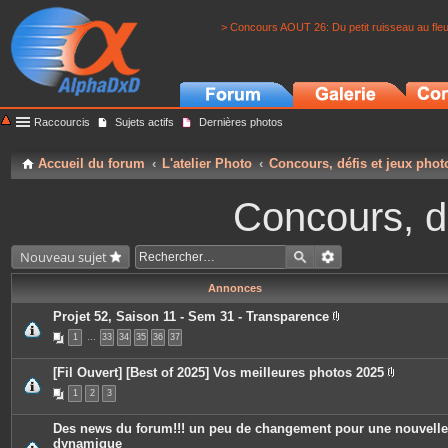
> Concours AOUT 26: Du petit ruisseau au fle
Raccourcis
Sujets actifs
Dernières photos
Accueil du forum
L'atelier Photo
Concours, défis et jeux phot
Concours, dé
Nouveau sujet
Annonces
Projet 52, Saison 11 - Sem 31 - Transparence
P
1
…
33
34
35
36
37
i
è
c
[Fil Ouvert] [Best of 2025] Vos meilleures photos 2025
e
P
s
1
2
3
i
j
è
o
c
i
Des news du forum!!! un peu de changement pour une nouvelle
e
n
dynamique
s
t