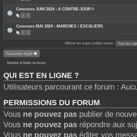
e
s
Concours JUIN 2024 : A CONTRE-JOUR
P
1
2
i
è
c
Concours MAI 2024 : MARCHES / ESCALIERS
e
s
1
2
j
o
i
Afficher les sujets publiés depuis :
n
t
Nouveau sujet
e
s
Revenir à l’index du forum
QUI EST EN LIGNE ?
Utilisateurs parcourant ce forum : Aucun 
PERMISSIONS DU FORUM
Vous
ne pouvez pas
publier de nouve
Vous
ne pouvez pas
répondre aux suj
Vous
ne pouvez pas
éditer vos mess