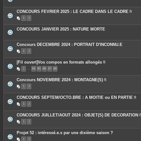
s
j
o
CONCOURS FEVRIER 2025 : LE CADRE DANS LE CADRE
i
P
n
1
2
i
t
è
e
c
s
CONCOURS JANVIER 2025 : NATURE MORTE
e
s
j
o
Concours DECEMBRE 2024 : PORTRAIT D'INCONNU.E
i
n
1
2
t
e
s
[Fil ouvert]Vos compos en formats allongés
P
1
…
84
85
86
87
88
i
è
c
Concours NOVEMBRE 2024 : MONTAGNE(S)
e
P
s
1
2
i
j
è
o
c
i
CONCOURS SEPTEM/OCTO.BRE : A MOITIE ou EN PARTIE
e
n
P
s
t
1
2
i
j
e
è
o
s
c
i
CONCOURS JUILLET/AOUT 2024 : OBJET(S) DE DECORATION
e
n
s
t
1
2
j
e
o
s
i
Projet 52 : intéressé.e.s par une dixième saison ?
n
t
1
2