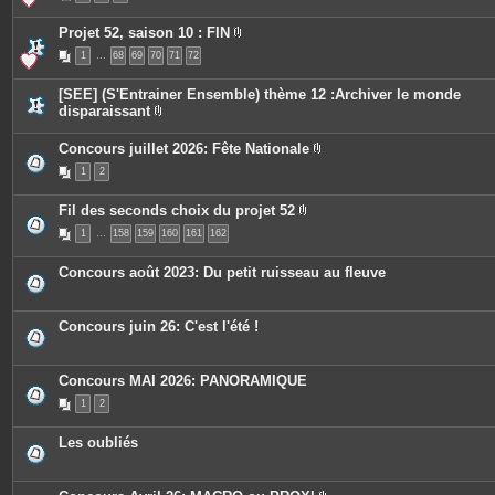
e
è
s
c
Projet 52, saison 10 : FIN
e
P
s
1
…
68
69
70
71
72
i
j
è
o
c
i
[SEE] (S'Entrainer Ensemble) thème 12 :Archiver le monde
e
n
disparaissant
s
t
P
j
e
i
o
s
Concours juillet 2026: Fête Nationale
è
i
P
c
n
1
2
i
e
t
è
s
e
c
j
s
Fil des seconds choix du projet 52
e
o
P
s
i
1
…
158
159
160
161
162
i
j
n
è
o
t
c
i
e
Concours août 2023: Du petit ruisseau au fleuve
e
n
s
s
t
j
e
o
s
Concours juin 26: C'est l'été !
i
n
t
e
Concours MAI 2026: PANORAMIQUE
s
1
2
Les oubliés