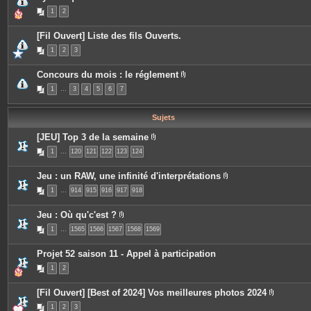
j
e
1
2
o
s
i
n
[Fil Ouvert] Liste des fils Ouverts.
t
e
1
2
3
s
Concours du mois : le réglement
P
1
…
3
4
5
6
7
i
è
c
e
Sujets
s
j
[JEU] Top 3 de la semaine
o
P
i
1
…
120
121
122
123
124
i
n
è
t
c
e
Jeu : un RAW, une infinité d'interprétations
e
s
P
s
1
…
914
915
916
917
918
i
j
è
o
c
i
Jeu : Où qu'c'est ?
e
n
P
s
t
1
…
1565
1566
1567
1568
1569
i
j
e
è
o
s
c
i
Projet 52 saison 11 - Appel à participation
e
n
s
t
1
2
j
e
o
s
i
[Fil Ouvert] [Best of 2024] Vos meilleures photos 2024
n
P
t
1
2
3
i