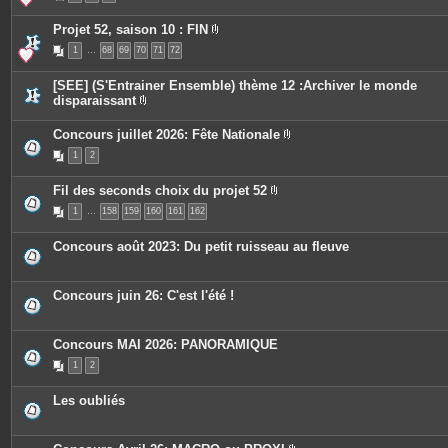
e
è
s
c
Projet 52, saison 10 : FIN
e
P
s
1
…
68
69
70
71
72
i
j
è
o
c
i
[SEE] (S'Entrainer Ensemble) thème 12 :Archiver le monde
e
n
disparaissant
s
t
P
j
e
i
o
s
Concours juillet 2026: Fête Nationale
è
i
P
c
n
1
2
i
e
t
è
s
e
c
j
s
Fil des seconds choix du projet 52
e
o
P
s
i
1
…
158
159
160
161
162
i
j
n
è
o
t
c
i
e
Concours août 2023: Du petit ruisseau au fleuve
e
n
s
s
t
j
e
o
s
Concours juin 26: C'est l'été !
i
n
t
e
Concours MAI 2026: PANORAMIQUE
s
1
2
Les oubliés