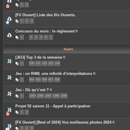
j
e
1
2
o
s
i
n
[Fil Ouvert] Liste des fils Ouverts.
t
e
1
2
3
s
Concours du mois : le réglement
P
1
…
3
4
5
6
7
i
è
c
e
Sujets
s
j
[JEU] Top 3 de la semaine
o
P
i
1
…
120
121
122
123
124
i
n
è
t
c
e
Jeu : un RAW, une infinité d'interprétations
e
s
P
s
1
…
914
915
916
917
918
i
j
è
o
c
i
Jeu : Où qu'c'est ?
e
n
P
s
t
1
…
1565
1566
1567
1568
1569
i
j
e
è
o
s
c
i
Projet 52 saison 11 - Appel à participation
e
n
s
t
1
2
j
e
o
s
i
[Fil Ouvert] [Best of 2024] Vos meilleures photos 2024
n
P
t
1
2
3
i