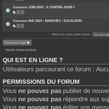
e
s
Concours JUIN 2024 : A CONTRE-JOUR
P
1
2
i
è
c
Concours MAI 2024 : MARCHES / ESCALIERS
e
s
1
2
j
o
i
Afficher les sujets publiés depuis :
n
t
Nouveau sujet
e
s
Revenir à l’index du forum
QUI EST EN LIGNE ?
Utilisateurs parcourant ce forum : Aucun 
PERMISSIONS DU FORUM
Vous
ne pouvez pas
publier de nouve
Vous
ne pouvez pas
répondre aux suj
Vous
ne pouvez pas
éditer vos mess