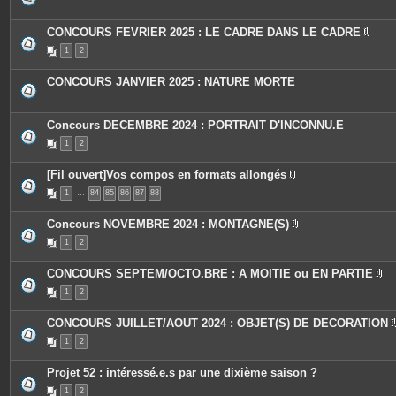
s
j
o
CONCOURS FEVRIER 2025 : LE CADRE DANS LE CADRE
i
P
n
1
2
i
t
è
e
c
s
CONCOURS JANVIER 2025 : NATURE MORTE
e
s
j
o
Concours DECEMBRE 2024 : PORTRAIT D'INCONNU.E
i
n
1
2
t
e
s
[Fil ouvert]Vos compos en formats allongés
P
1
…
84
85
86
87
88
i
è
c
Concours NOVEMBRE 2024 : MONTAGNE(S)
e
P
s
1
2
i
j
è
o
c
i
CONCOURS SEPTEM/OCTO.BRE : A MOITIE ou EN PARTIE
e
n
P
s
t
1
2
i
j
e
è
o
s
c
i
CONCOURS JUILLET/AOUT 2024 : OBJET(S) DE DECORATION
e
n
s
t
1
2
j
e
o
s
i
Projet 52 : intéressé.e.s par une dixième saison ?
n
t
1
2