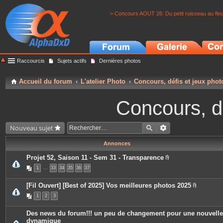
> Concours AOUT 26: Du petit ruisseau au fle
Raccourcis
Sujets actifs
Dernières photos
Accueil du forum
L'atelier Photo
Concours, défis et jeux phot
Concours, dé
Nouveau sujet
Annonces
Projet 52, Saison 11 - Sem 31 - Transparence
P
1
…
33
34
35
36
37
i
è
c
[Fil Ouvert] [Best of 2025] Vos meilleures photos 2025
e
P
s
1
2
3
i
j
è
o
c
i
Des news du forum!!! un peu de changement pour une nouvelle
e
n
dynamique
s
t