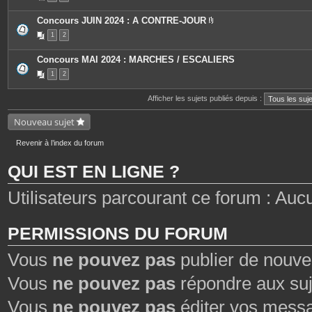
e
s
Concours JUIN 2024 : A CONTRE-JOUR
P
1
2
i
è
c
Concours MAI 2024 : MARCHES / ESCALIERS
e
s
1
2
j
o
i
Afficher les sujets publiés depuis :
n
t
Nouveau sujet
e
s
Revenir à l’index du forum
QUI EST EN LIGNE ?
Utilisateurs parcourant ce forum : Aucun
PERMISSIONS DU FORUM
Vous
ne pouvez pas
publier de nouve
Vous
ne pouvez pas
répondre aux suj
Vous
ne pouvez pas
éditer vos mess