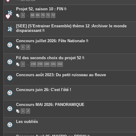
e
è
s
c
Projet 52, saison 10 : FIN
e
P
s
1
…
68
69
70
71
72
i
j
è
o
c
i
[SEE] (S'Entrainer Ensemble) thème 12 :Archiver le monde
e
n
disparaissant
s
t
P
j
e
i
o
s
Concours juillet 2026: Fête Nationale
è
i
P
c
n
1
2
i
e
t
è
s
e
c
j
s
Fil des seconds choix du projet 52
e
o
P
s
i
1
…
158
159
160
161
162
i
j
n
è
o
t
c
i
e
Concours août 2023: Du petit ruisseau au fleuve
e
n
s
s
t
j
e
o
s
Concours juin 26: C'est l'été !
i
n
t
e
Concours MAI 2026: PANORAMIQUE
s
1
2
Les oubliés