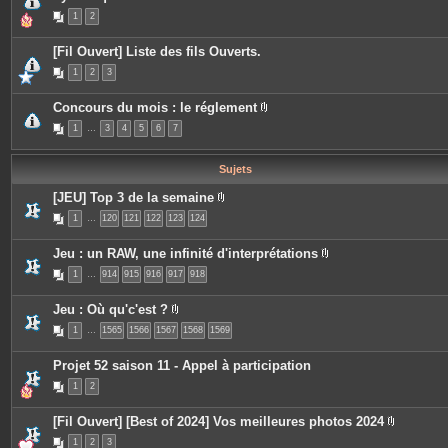
j
e
1
2
o
s
i
n
[Fil Ouvert] Liste des fils Ouverts.
t
e
1
2
3
s
Concours du mois : le réglement
P
1
…
3
4
5
6
7
i
è
c
e
Sujets
s
j
[JEU] Top 3 de la semaine
o
P
i
1
…
120
121
122
123
124
i
n
è
t
c
e
Jeu : un RAW, une infinité d'interprétations
e
s
P
s
1
…
914
915
916
917
918
i
j
è
o
c
i
Jeu : Où qu'c'est ?
e
n
P
s
t
1
…
1565
1566
1567
1568
1569
i
j
e
è
o
s
c
i
Projet 52 saison 11 - Appel à participation
e
n
s
t
1
2
j
e
o
s
i
[Fil Ouvert] [Best of 2024] Vos meilleures photos 2024
n
P
t
1
2
3
i