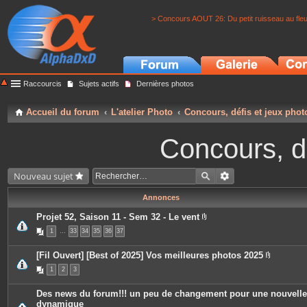
> Concours AOUT 26: Du petit ruisseau au fle
Raccourcis
Sujets actifs
Dernières photos
Accueil du forum
L'atelier Photo
Concours, défis et jeux phot
Concours, dé
Nouveau sujet
Annonces
Projet 52, Saison 11 - Sem 32 - Le vent
P
1
…
33
34
35
36
37
i
è
c
[Fil Ouvert] [Best of 2025] Vos meilleures photos 2025
e
P
s
1
2
3
i
j
è
o
c
i
Des news du forum!!! un peu de changement pour une nouvelle
e
n
dynamique
s
t