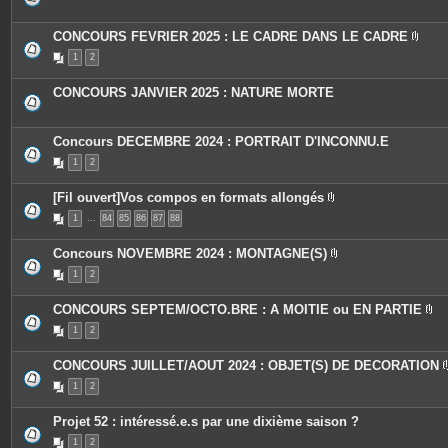
s
j
o
CONCOURS FEVRIER 2025 : LE CADRE DANS LE CADRE
i
P
n
1
2
i
t
è
e
c
s
CONCOURS JANVIER 2025 : NATURE MORTE
e
s
j
o
Concours DECEMBRE 2024 : PORTRAIT D'INCONNU.E
i
n
1
2
t
e
s
[Fil ouvert]Vos compos en formats allongés
P
1
…
84
85
86
87
88
i
è
c
Concours NOVEMBRE 2024 : MONTAGNE(S)
e
P
s
1
2
i
j
è
o
c
i
CONCOURS SEPTEM/OCTO.BRE : A MOITIE ou EN PARTIE
e
n
P
s
t
1
2
i
j
e
è
o
s
c
i
CONCOURS JUILLET/AOUT 2024 : OBJET(S) DE DECORATION
e
n
s
t
1
2
j
e
o
s
i
Projet 52 : intéressé.e.s par une dixième saison ?
n
t
1
2