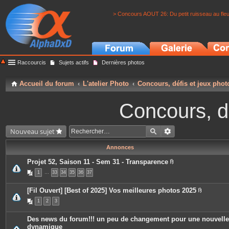
> Concours AOUT 26: Du petit ruisseau au fle
Raccourcis
Sujets actifs
Dernières photos
Accueil du forum
L'atelier Photo
Concours, défis et jeux phot
Concours, dé
Nouveau sujet
Annonces
Projet 52, Saison 11 - Sem 31 - Transparence
P
1
…
33
34
35
36
37
i
è
c
[Fil Ouvert] [Best of 2025] Vos meilleures photos 2025
e
P
s
1
2
3
i
j
è
o
c
i
Des news du forum!!! un peu de changement pour une nouvelle
e
n
dynamique
s
t