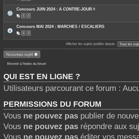
e
s
Concours JUIN 2024 : A CONTRE-JOUR
P
1
2
i
è
c
Concours MAI 2024 : MARCHES / ESCALIERS
e
s
1
2
j
o
i
Afficher les sujets publiés depuis :
n
t
Nouveau sujet
e
s
Revenir à l’index du forum
QUI EST EN LIGNE ?
Utilisateurs parcourant ce forum : Aucun 
PERMISSIONS DU FORUM
Vous
ne pouvez pas
publier de nouve
Vous
ne pouvez pas
répondre aux suj
Vous
ne pouvez pas
éditer vos mess