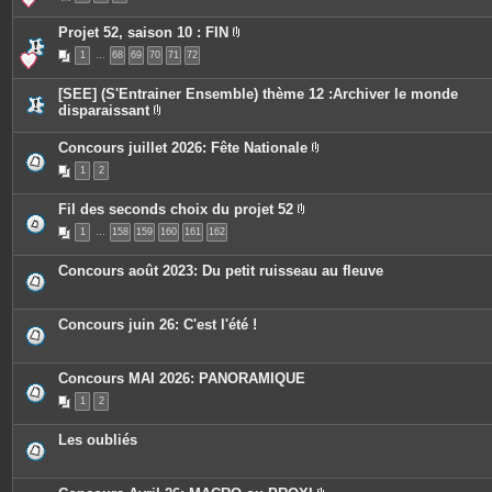
e
è
s
c
Projet 52, saison 10 : FIN
e
P
s
1
…
68
69
70
71
72
i
j
è
o
c
i
[SEE] (S'Entrainer Ensemble) thème 12 :Archiver le monde
e
n
disparaissant
s
t
P
j
e
i
o
s
Concours juillet 2026: Fête Nationale
è
i
P
c
n
1
2
i
e
t
è
s
e
c
j
s
Fil des seconds choix du projet 52
e
o
P
s
i
1
…
158
159
160
161
162
i
j
n
è
o
t
c
i
e
Concours août 2023: Du petit ruisseau au fleuve
e
n
s
s
t
j
e
o
s
Concours juin 26: C'est l'été !
i
n
t
e
Concours MAI 2026: PANORAMIQUE
s
1
2
Les oubliés