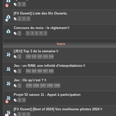
j
e
1
2
o
s
i
n
[Fil Ouvert] Liste des fils Ouverts.
t
e
1
2
3
s
Concours du mois : le réglement
P
1
…
3
4
5
6
7
i
è
c
e
Sujets
s
j
[JEU] Top 3 de la semaine
o
P
i
1
…
120
121
122
123
124
i
n
è
t
c
e
Jeu : un RAW, une infinité d'interprétations
e
s
P
s
1
…
914
915
916
917
918
i
j
è
o
c
i
Jeu : Où qu'c'est ?
e
n
P
s
t
1
…
1565
1566
1567
1568
1569
i
j
e
è
o
s
c
i
Projet 52 saison 11 - Appel à participation
e
n
s
t
1
2
j
e
o
s
i
[Fil Ouvert] [Best of 2024] Vos meilleures photos 2024
n
P
t
1
2
3
i