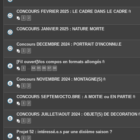
s
j
o
CONCOURS FEVRIER 2025 : LE CADRE DANS LE CADRE
i
P
n
1
2
i
t
è
e
c
s
CONCOURS JANVIER 2025 : NATURE MORTE
e
s
j
o
Concours DECEMBRE 2024 : PORTRAIT D'INCONNU.E
i
n
1
2
t
e
s
[Fil ouvert]Vos compos en formats allongés
P
1
…
84
85
86
87
88
i
è
c
Concours NOVEMBRE 2024 : MONTAGNE(S)
e
P
s
1
2
i
j
è
o
c
i
CONCOURS SEPTEM/OCTO.BRE : A MOITIE ou EN PARTIE
e
n
P
s
t
1
2
i
j
e
è
o
s
c
i
CONCOURS JUILLET/AOUT 2024 : OBJET(S) DE DECORATION
e
n
s
t
1
2
j
e
o
s
i
Projet 52 : intéressé.e.s par une dixième saison ?
n
t
1
2