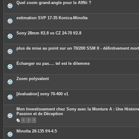
Quel zoom grand-angle pour le A99ii ?
estimation SVP 17-35 Konica-Minolta
Sony 28mm f/2.8 vs CZ 24-70 f/2.8
plus de mise au point sur un 70/200 SSM II - défintivement mor
Échanger ou pas…. tel est le dilemme
Zoom polyvalent
[évaluation] sony 70-400 v1
Mon Investissement chez Sony avec la Monture A : Une Histoir
Passion et de Déception
1
2
3
Minolta 28-135 f/4-4.5