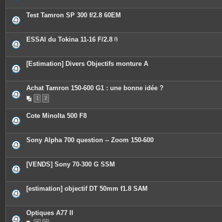
t
e
Test Tamron SP 300 f/2.8 60EM
s
ESSAI du Tokina 11-16 F/2.8
P
i
è
c
[Estimation] Divers Objectifs monture A
e
s
j
o
Achat Tamron 150-600 G1 : une bonne idée ?
i
n
1
2
t
e
Cote Minolta 500 F8
s
Sony Alpha 700 question -- Zoom 150-600
[VENDS] Sony 70-300 G SSM
[estimation] objectif DT 50mm f1.8 SAM
Optiques A77 II