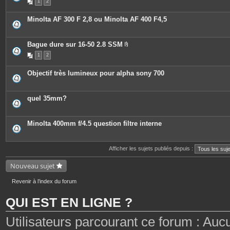
1
2
Minolta AF 300 F 2,8 ou Minolta AF 400 F4,5
Bague dure sur 16-50 2.8 SSM
P
1
2
i
è
c
Objectif très lumineux pour alpha sony 700
e
s
j
o
quel 35mm?
i
n
t
e
Minolta 400mm f/4.5 question filtre interne
s
Afficher les sujets publiés depuis :
Nouveau sujet
Revenir à l’index du forum
QUI EST EN LIGNE ?
Utilisateurs parcourant ce forum : Aucun 