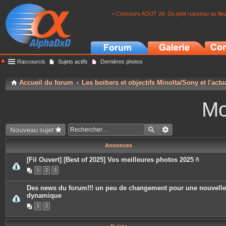
> Concours AOUT 26: Du petit ruisseau au fle
Raccourcis
Sujets actifs
Dernières photos
Accueil du forum
Les boitiers et objectifs Minolta/Sony et l'actu
Mo
Nouveau sujet
Annonces
[Fil Ouvert] [Best of 2025] Vos meilleures photos 2025
P
1
2
3
i
è
c
Des news du forum!!! un peu de changement pour une nouvelle
e
dynamique
s
j
1
2
o
i
n
t