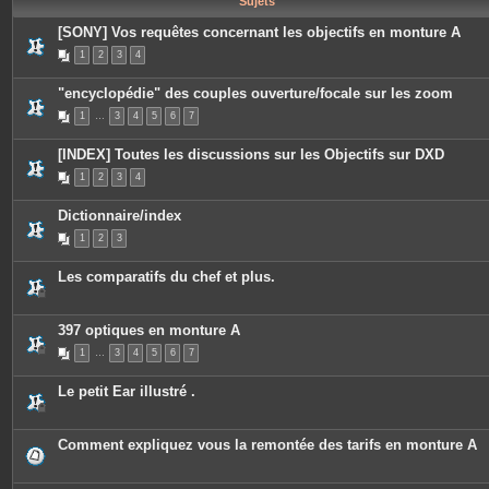
Sujets
e
s
[SONY] Vos requêtes concernant les objectifs en monture A
1
2
3
4
"encyclopédie" des couples ouverture/focale sur les zoom
1
…
3
4
5
6
7
[INDEX] Toutes les discussions sur les Objectifs sur DXD
1
2
3
4
Dictionnaire/index
1
2
3
Les comparatifs du chef et plus.
397 optiques en monture A
1
…
3
4
5
6
7
Le petit Ear illustré .
Comment expliquez vous la remontée des tarifs en monture A