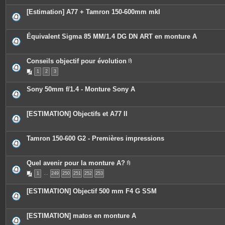
[Estimation] A77 + Tamron 150-600mm mkI
Équivalent Sigma 85 MM/1.4 DG DN ART en monture A
Conseils objectif pour évolution
P
1
2
3
i
è
c
Sony 50mm f/1.4 - Monture Sony A
e
s
j
o
[ESTIMATION] Objectifs et A77 II
i
n
t
e
Tamron 150-600 G2 - Premières impressions
s
Quel avenir pour la monture A?
P
1
…
249
250
251
252
253
i
è
c
[ESTIMATION] Objectif 500 mm F4 G SSM
e
s
j
o
[ESTIMATION] matos en monture A
i
n