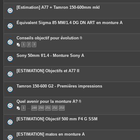
[Estimation] A77 + Tamron 150-600mm mkI
Équivalent Sigma 85 MM/1.4 DG DN ART en monture A
Conseils objectif pour évolution
P
1
2
3
i
è
c
Sony 50mm f/1.4 - Monture Sony A
e
s
j
o
[ESTIMATION] Objectifs et A77 II
i
n
t
e
Tamron 150-600 G2 - Premières impressions
s
Quel avenir pour la monture A?
P
1
…
249
250
251
252
253
i
è
c
[ESTIMATION] Objectif 500 mm F4 G SSM
e
s
j
o
[ESTIMATION] matos en monture A
i
n