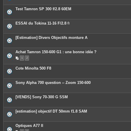
t
e
Test Tamron SP 300 f/2.8 60EM
s
ESSAI du Tokina 11-16 F/2.8
P
i
è
c
[Estimation] Divers Objectifs monture A
e
s
j
o
Achat Tamron 150-600 G1 : une bonne idée ?
i
n
1
2
t
e
Cote Minolta 500 F8
s
Sony Alpha 700 question -- Zoom 150-600
[VENDS] Sony 70-300 G SSM
[estimation] objectif DT 50mm f1.8 SAM
Optiques A77 II