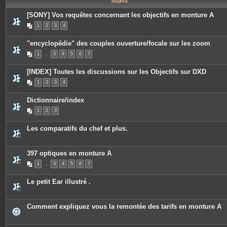
Sujets
e
s
[SONY] Vos requêtes concernant les objectifs en monture A
1
2
3
4
"encyclopédie" des couples ouverture/focale sur les zoom
1
…
3
4
5
6
7
[INDEX] Toutes les discussions sur les Objectifs sur DXD
1
2
3
4
Dictionnaire/index
1
2
3
Les comparatifs du chef et plus.
397 optiques en monture A
1
…
3
4
5
6
7
Le petit Ear illustré .
Comment expliquez vous la remontée des tarifs en monture A