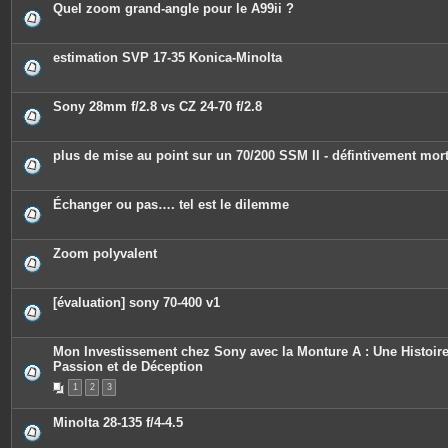
Quel zoom grand-angle pour le A99ii ?
estimation SVP 17-35 Konica-Minolta
Sony 28mm f/2.8 vs CZ 24-70 f/2.8
plus de mise au point sur un 70/200 SSM II - défintivement mor
Échanger ou pas…. tel est le dilemme
Zoom polyvalent
[évaluation] sony 70-400 v1
Mon Investissement chez Sony avec la Monture A : Une Histoir
Passion et de Déception
1
2
3
Minolta 28-135 f/4-4.5