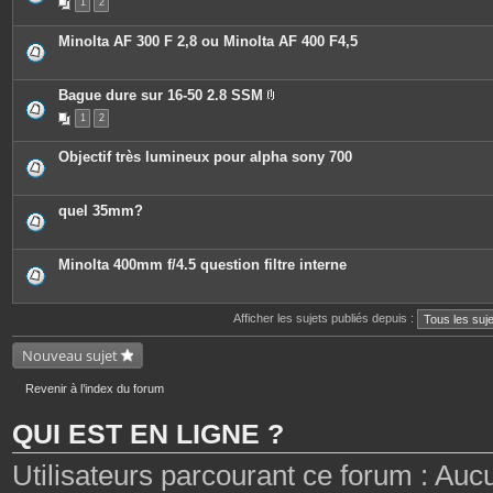
1
2
Minolta AF 300 F 2,8 ou Minolta AF 400 F4,5
Bague dure sur 16-50 2.8 SSM
P
1
2
i
è
c
Objectif très lumineux pour alpha sony 700
e
s
j
o
quel 35mm?
i
n
t
e
Minolta 400mm f/4.5 question filtre interne
s
Afficher les sujets publiés depuis :
Nouveau sujet
Revenir à l’index du forum
QUI EST EN LIGNE ?
Utilisateurs parcourant ce forum : Aucun 