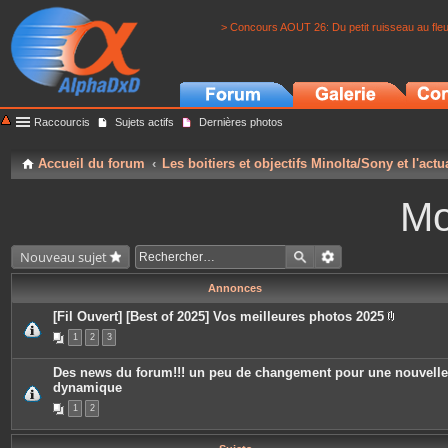
> Concours AOUT 26: Du petit ruisseau au fle
Raccourcis
Sujets actifs
Dernières photos
Accueil du forum
Les boitiers et objectifs Minolta/Sony et l'actu
Mo
Nouveau sujet
Annonces
[Fil Ouvert] [Best of 2025] Vos meilleures photos 2025
P
1
2
3
i
è
c
Des news du forum!!! un peu de changement pour une nouvelle
e
dynamique
s
j
1
2
o
i
n
t