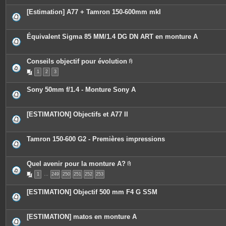
[Estimation] A77 + Tamron 150-600mm mkI
Équivalent Sigma 85 MM/1.4 DG DN ART en monture A
Conseils objectif pour évolution
P
1
2
3
i
è
c
Sony 50mm f/1.4 - Monture Sony A
e
s
j
o
[ESTIMATION] Objectifs et A77 II
i
n
t
e
Tamron 150-600 G2 - Premières impressions
s
Quel avenir pour la monture A?
P
1
…
249
250
251
252
253
i
è
c
[ESTIMATION] Objectif 500 mm F4 G SSM
e
s
j
o
[ESTIMATION] matos en monture A
i
n