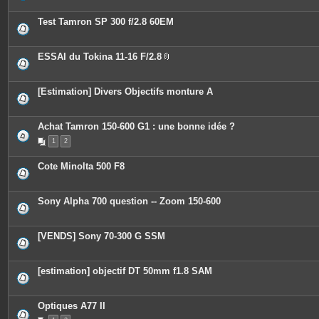
t
e
Test Tamron SP 300 f/2.8 60EM
s
ESSAI du Tokina 11-16 F/2.8
P
i
è
c
[Estimation] Divers Objectifs monture A
e
s
j
o
Achat Tamron 150-600 G1 : une bonne idée ?
i
n
1
2
t
e
Cote Minolta 500 F8
s
Sony Alpha 700 question -- Zoom 150-600
[VENDS] Sony 70-300 G SSM
[estimation] objectif DT 50mm f1.8 SAM
Optiques A77 II