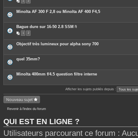
1
2
Minolta AF 300 F 2,8 ou Minolta AF 400 F4,5
Bague dure sur 16-50 2.8 SSM
P
1
2
i
è
c
Objectif très lumineux pour alpha sony 700
e
s
j
o
quel 35mm?
i
n
t
e
Minolta 400mm f/4.5 question filtre interne
s
Afficher les sujets publiés depuis :
Nouveau sujet
Revenir à l’index du forum
QUI EST EN LIGNE ?
Utilisateurs parcourant ce forum : Aucun 