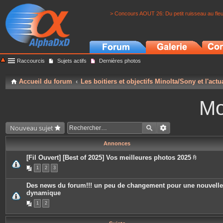
> Concours AOUT 26: Du petit ruisseau au fle
Raccourcis
Sujets actifs
Dernières photos
Accueil du forum
Les boitiers et objectifs Minolta/Sony et l'actu
Mo
Nouveau sujet
Annonces
[Fil Ouvert] [Best of 2025] Vos meilleures photos 2025
P
1
2
3
i
è
c
Des news du forum!!! un peu de changement pour une nouvelle
e
dynamique
s
j
1
2
o
i
n
t