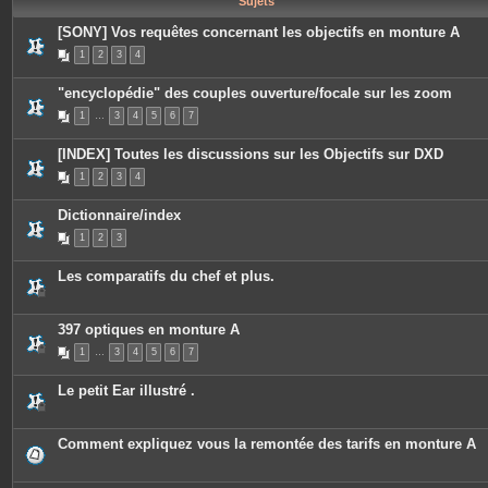
Sujets
e
s
[SONY] Vos requêtes concernant les objectifs en monture A
1
2
3
4
"encyclopédie" des couples ouverture/focale sur les zoom
1
…
3
4
5
6
7
[INDEX] Toutes les discussions sur les Objectifs sur DXD
1
2
3
4
Dictionnaire/index
1
2
3
Les comparatifs du chef et plus.
397 optiques en monture A
1
…
3
4
5
6
7
Le petit Ear illustré .
Comment expliquez vous la remontée des tarifs en monture A