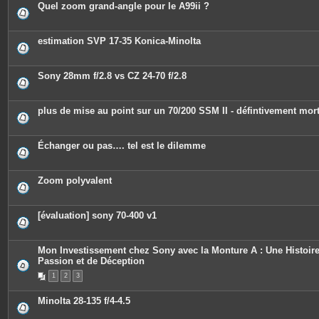
Quel zoom grand-angle pour le A99ii ?
estimation SVP 17-35 Konica-Minolta
Sony 28mm f/2.8 vs CZ 24-70 f/2.8
plus de mise au point sur un 70/200 SSM II - défintivement mor
Échanger ou pas…. tel est le dilemme
Zoom polyvalent
[évaluation] sony 70-400 v1
Mon Investissement chez Sony avec la Monture A : Une Histoir
Passion et de Déception
1
2
3
Minolta 28-135 f/4-4.5