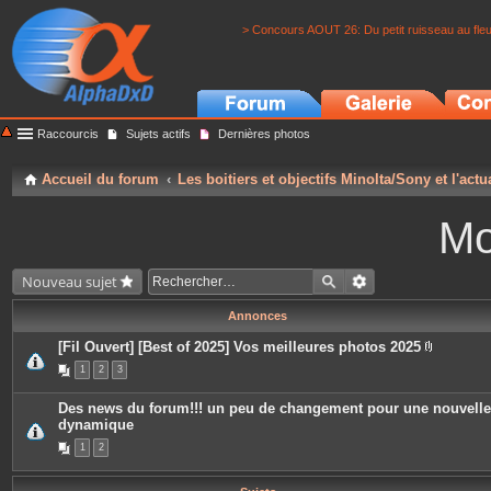
> Concours AOUT 26: Du petit ruisseau au fle
Raccourcis
Sujets actifs
Dernières photos
Accueil du forum
Les boitiers et objectifs Minolta/Sony et l'actu
Mo
Nouveau sujet
Annonces
[Fil Ouvert] [Best of 2025] Vos meilleures photos 2025
P
1
2
3
i
è
c
Des news du forum!!! un peu de changement pour une nouvelle
e
dynamique
s
j
1
2
o
i
n
t