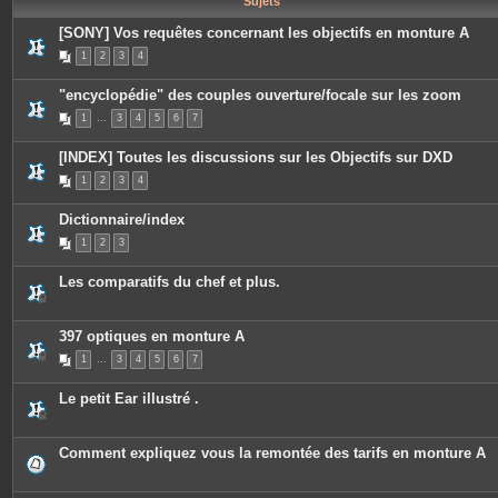
Sujets
e
s
[SONY] Vos requêtes concernant les objectifs en monture A
1
2
3
4
"encyclopédie" des couples ouverture/focale sur les zoom
1
…
3
4
5
6
7
[INDEX] Toutes les discussions sur les Objectifs sur DXD
1
2
3
4
Dictionnaire/index
1
2
3
Les comparatifs du chef et plus.
397 optiques en monture A
1
…
3
4
5
6
7
Le petit Ear illustré .
Comment expliquez vous la remontée des tarifs en monture A