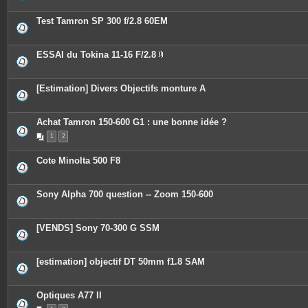
t
e
Test Tamron SP 300 f/2.8 60EM
s
ESSAI du Tokina 11-16 F/2.8
P
i
è
c
[Estimation] Divers Objectifs monture A
e
s
j
o
Achat Tamron 150-600 G1 : une bonne idée ?
i
n
1
2
t
e
Cote Minolta 500 F8
s
Sony Alpha 700 question -- Zoom 150-600
[VENDS] Sony 70-300 G SSM
[estimation] objectif DT 50mm f1.8 SAM
Optiques A77 II