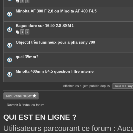
1
2
Minolta AF 300 F 2,8 ou Minolta AF 400 F4,5
Bague dure sur 16-50 2.8 SSM
P
1
2
i
è
c
Objectif très lumineux pour alpha sony 700
e
s
j
o
quel 35mm?
i
n
t
e
Minolta 400mm f/4.5 question filtre interne
s
Afficher les sujets publiés depuis :
Nouveau sujet
Revenir à l’index du forum
QUI EST EN LIGNE ?
Utilisateurs parcourant ce forum : Aucun 