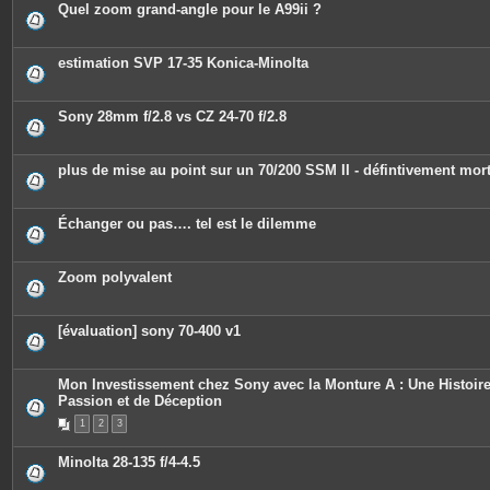
Quel zoom grand-angle pour le A99ii ?
estimation SVP 17-35 Konica-Minolta
Sony 28mm f/2.8 vs CZ 24-70 f/2.8
plus de mise au point sur un 70/200 SSM II - défintivement mor
Échanger ou pas…. tel est le dilemme
Zoom polyvalent
[évaluation] sony 70-400 v1
Mon Investissement chez Sony avec la Monture A : Une Histoir
Passion et de Déception
1
2
3
Minolta 28-135 f/4-4.5