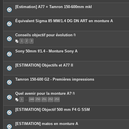
[Estimation] A77 + Tamron 150-600mm mkI
Équivalent Sigma 85 MM/1.4 DG DN ART en monture A
Conseils objectif pour évolution
P
1
2
3
i
è
c
Sony 50mm f/1.4 - Monture Sony A
e
s
j
o
[ESTIMATION] Objectifs et A77 II
i
n
t
e
Tamron 150-600 G2 - Premières impressions
s
Quel avenir pour la monture A?
P
1
…
249
250
251
252
253
i
è
c
[ESTIMATION] Objectif 500 mm F4 G SSM
e
s
j
o
[ESTIMATION] matos en monture A
i
n