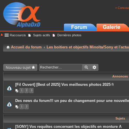
> Concour
Raccourcis
Sujets actifs
Dernières photos
Accueil du forum
Les boitiers et objectifs Minolta/Sony et l'actu
Nouveau sujet
Annonces
[Fil Ouvert] [Best of 2025] Vos meilleures photos 2025
P
1
2
3
i
è
c
Des news du forum!!! un peu de changement pour une nouvell
e
s
1
2
j
o
i
Sujets
n
t
e
[SONY] Vos requêtes concernant les objectifs en monture A