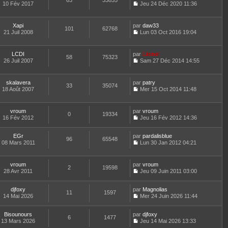
63
33835
e
t
10 Fév 2017
Jeu 24 Déc 2020 11:36
d
C
e
e
o
r
r
n
l
Xapi
par
daw33
n
101
62768
s
e
21 Juil 2008
Lun 03 Oct 2016 19:04
i
u
d
C
e
l
e
o
r
t
r
n
m
LCDI
par
Lionel
e
n
58
75323
s
e
26 Juil 2007
Sam 27 Déc 2014 14:55
r
i
u
C
s
l
e
l
o
s
e
r
t
n
a
d
m
skalavera
par
patry
e
33
35074
s
g
e
e
18 Août 2007
Mer 15 Oct 2014 11:48
r
u
e
C
r
s
l
l
o
n
s
e
t
n
i
a
d
vroum
par
vroum
e
0
19334
s
e
g
e
16 Fév 2012
Jeu 16 Fév 2012 14:36
r
u
r
e
C
r
l
l
m
o
n
e
t
e
EGr
par
n
pardalisblue
i
d
96
65548
e
s
08 Mars 2011
s
Lun 30 Jan 2012 04:21
e
e
r
s
C
u
r
r
l
a
o
l
m
n
e
g
n
t
e
vroum
par
vroum
i
d
2
19598
e
s
e
s
28 Avr 2011
Jeu 09 Juin 2011 03:00
e
e
u
r
s
C
r
r
l
l
a
o
m
n
t
e
djfoxy
par
g
n
Magnolias
e
11
1597
i
e
d
14 Mai 2026
e
s
Mer 24 Juin 2026 11:44
s
e
r
C
e
u
s
r
l
o
r
l
a
m
e
Bisounours
par
n
djfoxy
n
t
6
1477
g
e
d
13 Mars 2026
s
Jeu 14 Mai 2026 13:33
i
e
e
C
s
e
u