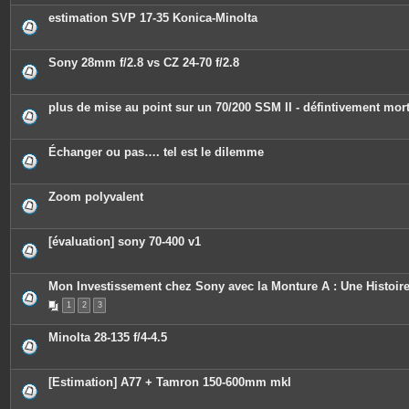
estimation SVP 17-35 Konica-Minolta
Sony 28mm f/2.8 vs CZ 24-70 f/2.8
plus de mise au point sur un 70/200 SSM II - défintivement mor
Échanger ou pas…. tel est le dilemme
Zoom polyvalent
[évaluation] sony 70-400 v1
Mon Investissement chez Sony avec la Monture A : Une Histoire
1
2
3
Minolta 28-135 f/4-4.5
[Estimation] A77 + Tamron 150-600mm mkI