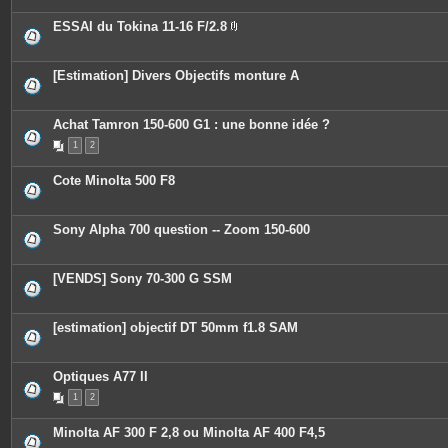
ESSAI du Tokina 11-16 F/2.8
P
i
è
c
[Estimation] Divers Objectifs monture A
e
s
j
o
Achat Tamron 150-600 G1 : une bonne idée ?
i
n
1
2
t
e
Cote Minolta 500 F8
s
Sony Alpha 700 question -- Zoom 150-600
[VENDS] Sony 70-300 G SSM
[estimation] objectif DT 50mm f1.8 SAM
Optiques A77 II
1
2
Minolta AF 300 F 2,8 ou Minolta AF 400 F4,5