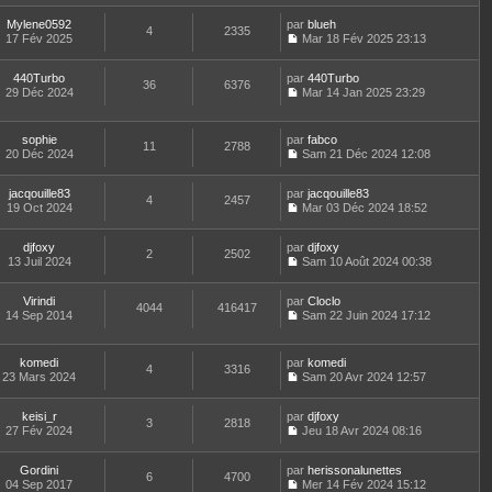
e
s
e
l
o
r
l
r
s
e
Mylene0592
par
n
blueh
n
t
m
4
2335
a
d
17 Fév 2025
s
Mar 18 Fév 2025 23:13
i
e
e
g
C
e
u
e
r
s
e
o
r
l
r
l
s
440Turbo
par
n
440Turbo
n
t
m
36
6376
e
a
29 Déc 2024
s
Mar 14 Jan 2025 23:29
i
e
e
d
g
C
u
e
r
s
e
e
o
l
r
l
s
r
n
t
m
e
sophie
par
fabco
a
n
11
2788
s
e
e
d
20 Déc 2024
Sam 21 Déc 2024 12:08
g
i
u
r
C
s
e
e
e
l
l
o
s
r
r
t
e
jacqouille83
par
n
jacqouille83
a
n
m
4
2457
e
d
19 Oct 2024
s
Mar 03 Déc 2024 18:52
g
i
e
r
C
e
u
e
e
s
l
o
r
l
r
s
e
djfoxy
par
n
djfoxy
n
t
m
2
2502
a
d
13 Juil 2024
s
Sam 10 Août 2024 00:38
i
e
e
g
C
e
u
e
r
s
e
o
r
l
r
l
s
Virindi
par
n
Cloclo
n
t
m
4044
416417
e
a
14 Sep 2014
s
Sam 22 Juin 2024 17:12
i
e
e
d
g
C
u
e
r
s
e
e
o
l
r
l
s
r
n
t
m
e
komedi
par
komedi
a
n
4
3316
s
e
e
d
23 Mars 2024
Sam 20 Avr 2024 12:57
g
i
u
r
C
s
e
e
e
l
l
o
s
r
r
t
e
keisi_r
par
n
djfoxy
a
n
m
3
2818
e
d
27 Fév 2024
s
Jeu 18 Avr 2024 08:16
g
i
e
r
C
e
u
e
e
s
l
o
r
l
r
s
e
Gordini
par
n
herissonalunettes
n
t
m
6
4700
a
d
04 Sep 2017
s
Mer 14 Fév 2024 15:12
i
e
e