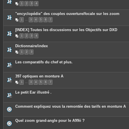
s
1
2
3
4
"encyclopédie" des couples ouverture/focale sur les zoom
1
…
3
4
5
6
7
[INDEX] Toutes les discussions sur les Objectifs sur DXD
1
2
3
4
Dictionnaire/index
1
2
3
Les comparatifs du chef et plus.
397 optiques en monture A
1
…
3
4
5
6
7
Le petit Ear illustré .
Comment expliquez vous la remontée des tarifs en monture A
Quel zoom grand-angle pour le A99ii ?