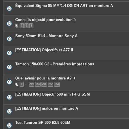
Équivalent Sigma 85 MM/1.4 DG DN ART en monture A
Conseils objectif pour évolution
P
1
2
3
i
è
c
Sony 50mm f/1.4 - Monture Sony A
e
s
j
o
[ESTIMATION] Objectifs et A77 II
i
n
t
e
Tamron 150-600 G2 - Premières impressions
s
Quel avenir pour la monture A?
P
1
…
249
250
251
252
253
i
è
c
[ESTIMATION] Objectif 500 mm F4 G SSM
e
s
j
o
[ESTIMATION] matos en monture A
i
n
t
e
Test Tamron SP 300 f/2.8 60EM
s