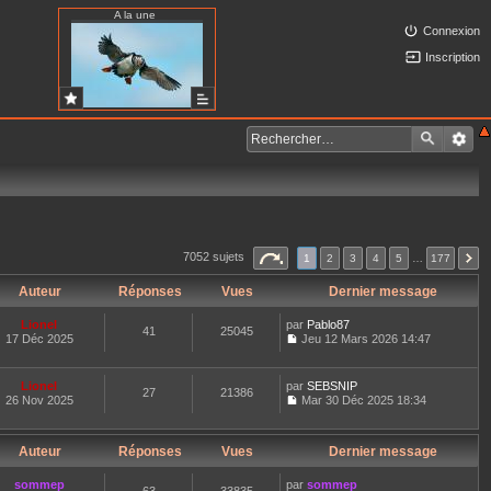
A la une
Connexion
Inscription
7052 sujets
1
2
3
4
5
…
177
Auteur
Réponses
Vues
Dernier message
Lionel
par
Pablo87
41
25045
17 Déc 2025
Jeu 12 Mars 2026 14:47
C
o
n
Lionel
par
SEBSNIP
27
21386
s
26 Nov 2025
Mar 30 Déc 2025 18:34
u
C
l
o
t
n
e
Auteur
Réponses
Vues
Dernier message
s
r
u
l
l
sommep
par
sommep