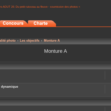
s AOUT 26: Du petit ruisseau au fleuve - soumission des photos <
alité photo
Les objectifs
Monture A
Monture A
e dynamique