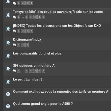
s
1
2
3
4
"encyclopédie" des couples ouverture/focale sur les zoom
1
…
3
4
5
6
7
[INDEX] Toutes les discussions sur les Objectifs sur DXD
1
2
3
4
Dictionnaire/index
1
2
3
Les comparatifs du chef et plus.
397 optiques en monture A
1
…
3
4
5
6
7
Le petit Ear illustré .
Comment expliquez vous la remontée des tarifs en monture A
Quel zoom grand-angle pour le A99ii ?