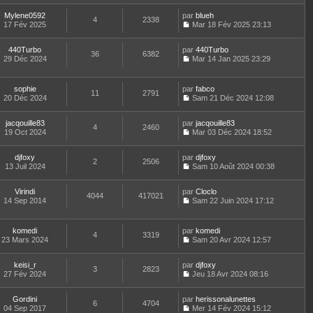
e
s
e
l
o
r
l
r
s
e
Mylene0592
par
n
blueh
n
t
m
4
2338
a
d
17 Fév 2025
s
Mar 18 Fév 2025 23:13
i
e
e
g
C
e
u
e
r
s
e
o
r
l
r
l
s
440Turbo
par
n
440Turbo
n
t
m
36
6382
e
a
29 Déc 2024
s
Mar 14 Jan 2025 23:29
i
e
e
d
g
C
u
e
r
s
e
e
o
l
r
l
s
r
n
t
m
e
sophie
par
fabco
a
n
11
2791
s
e
e
d
20 Déc 2024
Sam 21 Déc 2024 12:08
g
i
u
r
C
s
e
e
e
l
l
o
s
r
r
t
e
jacqouille83
par
n
jacqouille83
a
n
m
4
2460
e
d
19 Oct 2024
s
Mar 03 Déc 2024 18:52
g
i
e
r
C
e
u
e
e
s
l
o
r
l
r
s
e
djfoxy
par
n
djfoxy
n
t
m
2
2506
a
d
13 Juil 2024
s
Sam 10 Août 2024 00:38
i
e
e
g
C
e
u
e
r
s
e
o
r
l
r
l
s
Virindi
par
n
Cloclo
n
t
m
4044
417021
e
a
14 Sep 2014
s
Sam 22 Juin 2024 17:12
i
e
e
d
g
C
u
e
r
s
e
e
o
l
r
l
s
r
n
t
m
e
komedi
par
komedi
a
n
4
3319
s
e
e
d
23 Mars 2024
Sam 20 Avr 2024 12:57
g
i
u
r
C
s
e
e
e
l
l
o
s
r
r
t
e
keisi_r
par
n
djfoxy
a
n
m
3
2823
e
d
27 Fév 2024
s
Jeu 18 Avr 2024 08:16
g
i
e
r
C
e
u
e
e
s
l
o
r
l
r
s
e
Gordini
par
n
herissonalunettes
n
t
m
6
4704
a
d
04 Sep 2017
s
Mer 14 Fév 2024 15:12
i
e
e