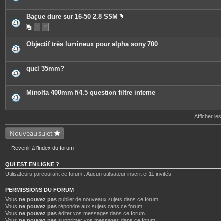
Bague dure sur 16-50 2.8 SSM
P
1
2
i
è
c
Objectif très lumineux pour alpha sony 700
e
s
j
o
quel 35mm?
i
n
t
e
Minolta 400mm f/4.5 question filtre interne
s
Afficher le
Nouveau sujet
Revenir à l’index du forum
QUI EST EN LIGNE ?
Utilisateurs parcourant ce forum : Aucun utilisateur inscrit et 11 invités
PERMISSIONS DU FORUM
Vous
ne pouvez pas
publier de nouveaux sujets dans ce forum
Vous
ne pouvez pas
répondre aux sujets dans ce forum
Vous
ne pouvez pas
éditer vos messages dans ce forum
Vous
ne pouvez pas
supprimer vos messages dans ce forum