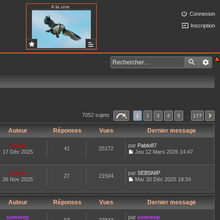
A la une
Connexion
Inscription
7052 sujets
1
2
3
4
5
…
177
Auteur
Réponses
Vues
Dernier message
Lionel
par
Pablo87
41
25172
17 Déc 2025
Jeu 12 Mars 2026 14:47
C
o
n
Lionel
par
SEBSNIP
27
21504
s
26 Nov 2025
Mar 30 Déc 2025 18:34
u
C
l
o
t
n
e
Auteur
Réponses
Vues
Dernier message
s
r
u
l
l
sommep
par
sommep