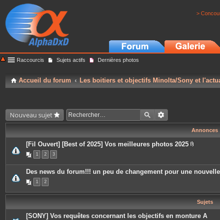
> Concour
Raccourcis
Sujets actifs
Dernières photos
Accueil du forum
Les boitiers et objectifs Minolta/Sony et l'actu
Nouveau sujet
Annonces
[Fil Ouvert] [Best of 2025] Vos meilleures photos 2025
P
1
2
3
i
è
c
Des news du forum!!! un peu de changement pour une nouvell
e
s
1
2
j
o
i
Sujets
n
t
e
[SONY] Vos requêtes concernant les objectifs en monture A