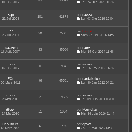
63
33843
e
t
10 Fév 2017
Jeu 24 Déc 2020 11:36
d
C
e
e
o
r
r
n
l
Xapi
par
daw33
n
101
62878
s
e
21 Juil 2008
Lun 03 Oct 2016 19:04
i
u
d
C
e
l
e
o
r
t
r
n
m
LCDI
par
Lionel
e
n
58
75331
s
e
26 Juil 2007
Sam 27 Déc 2014 14:55
r
i
u
C
s
l
e
l
o
s
e
r
t
n
a
d
m
skalavera
par
patry
e
33
35080
s
g
e
e
18 Août 2007
Mer 15 Oct 2014 11:48
r
u
e
C
r
s
l
l
o
n
s
e
t
n
i
a
d
vroum
par
vroum
e
0
19341
s
e
g
e
16 Fév 2012
Jeu 16 Fév 2012 14:36
r
u
r
e
C
r
l
l
m
o
n
e
t
e
EGr
par
n
pardalisblue
i
d
96
65581
e
s
08 Mars 2011
s
Lun 30 Jan 2012 04:21
e
e
r
s
C
u
r
r
l
a
o
l
m
n
e
g
n
t
e
vroum
par
vroum
i
d
2
19605
e
s
e
s
28 Avr 2011
Jeu 09 Juin 2011 03:00
e
e
u
r
s
C
r
r
l
l
a
o
m
n
t
e
djfoxy
par
g
n
Magnolias
e
11
1634
i
e
d
14 Mai 2026
e
s
Mer 24 Juin 2026 11:44
s
e
r
C
e
u
s
r
l
o
r
l
a
m
e
Bisounours
par
n
djfoxy
n
t
6
1480
g
e
d
13 Mars 2026
s
Jeu 14 Mai 2026 13:33
i
e
e
C
s
e
u