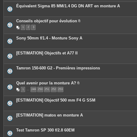
Équivalent Sigma 85 MM/1.4 DG DN ART en monture A
Conseils objectif pour évolution
P
1
2
3
i
è
c
Sony 50mm f/1.4 - Monture Sony A
e
s
j
o
[ESTIMATION] Objectifs et A77 II
i
n
t
e
Tamron 150-600 G2 - Premières impressions
s
Quel avenir pour la monture A?
P
1
…
249
250
251
252
253
i
è
c
[ESTIMATION] Objectif 500 mm F4 G SSM
e
s
j
o
[ESTIMATION] matos en monture A
i
n
t
e
Test Tamron SP 300 f/2.8 60EM
s