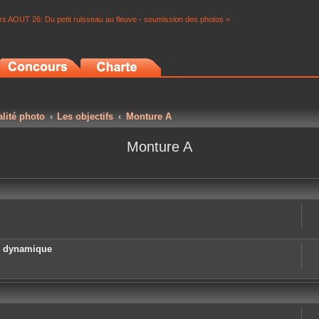
s AOUT 26: Du petit ruisseau au fleuve - soumission des photos <
alité photo
Les objectifs
Monture A
Monture A
e dynamique