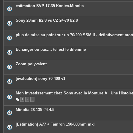
estimation SVP 17-35 Konica-Minolta
Sony 28mm f/2.8 vs CZ 24-70 f/2.8
plus de mise au point sur un 70/200 SSM II - défintivement mor
Échanger ou pas…. tel est le dilemme
Zoom polyvalent
[évaluation] sony 70-400 v1
Mon Investissement chez Sony avec la Monture A : Une Histoire
1
2
3
Minolta 28-135 f/4-4.5
[Estimation] A77 + Tamron 150-600mm mkI