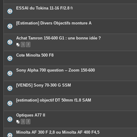
ESSAI du Tokina 11-16 F/2.8
P
i
è
c
[Estimation] Divers Objectifs monture A
e
s
j
o
Achat Tamron 150-600 G1 : une bonne idée ?
i
n
1
2
t
e
Cote Minolta 500 F8
s
Sony Alpha 700 question -- Zoom 150-600
[VENDS] Sony 70-300 G SSM
[estimation] objectif DT 50mm f1.8 SAM
Optiques A77 II
1
2
Minolta AF 300 F 2,8 ou Minolta AF 400 F4,5