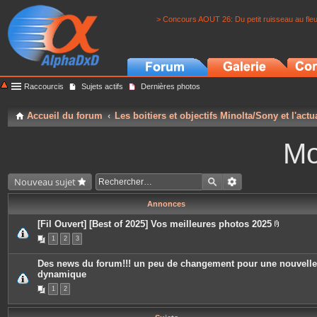
> Concours AOUT 26: Du petit ruisseau au fle
Raccourcis
Sujets actifs
Dernières photos
Accueil du forum
Les boitiers et objectifs Minolta/Sony et l'actu
Mo
Nouveau sujet
Annonces
[Fil Ouvert] [Best of 2025] Vos meilleures photos 2025
P
1
2
3
i
è
c
Des news du forum!!! un peu de changement pour une nouvelle
e
dynamique
s
j
1
2
o
i
n
t