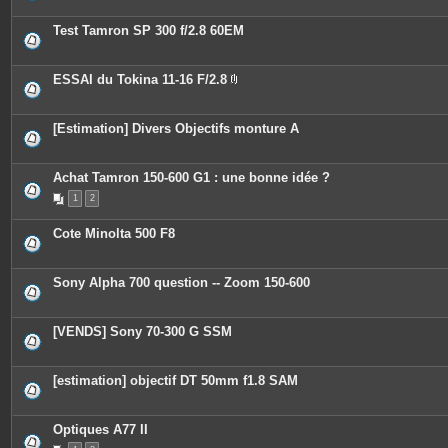
t
e
Test Tamron SP 300 f/2.8 60EM
s
ESSAI du Tokina 11-16 F/2.8
P
i
è
c
[Estimation] Divers Objectifs monture A
e
s
j
o
Achat Tamron 150-600 G1 : une bonne idée ?
i
n
1
2
t
e
Cote Minolta 500 F8
s
Sony Alpha 700 question -- Zoom 150-600
[VENDS] Sony 70-300 G SSM
[estimation] objectif DT 50mm f1.8 SAM
Optiques A77 II