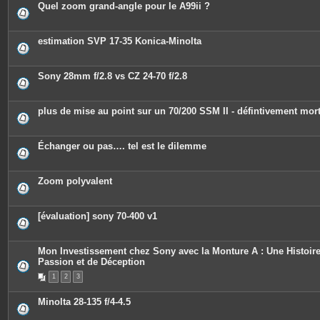
Quel zoom grand-angle pour le A99ii ?
estimation SVP 17-35 Konica-Minolta
Sony 28mm f/2.8 vs CZ 24-70 f/2.8
plus de mise au point sur un 70/200 SSM II - défintivement mor
Échanger ou pas…. tel est le dilemme
Zoom polyvalent
[évaluation] sony 70-400 v1
Mon Investissement chez Sony avec la Monture A : Une Histoir
Passion et de Déception
1
2
3
Minolta 28-135 f/4-4.5