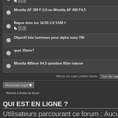
1
2
Minolta AF 300 F 2,8 ou Minolta AF 400 F4,5
Bague dure sur 16-50 2.8 SSM
P
1
2
i
è
c
Objectif très lumineux pour alpha sony 700
e
s
j
o
quel 35mm?
i
n
t
e
Minolta 400mm f/4.5 question filtre interne
s
Afficher les sujets publiés depuis :
Nouveau sujet
Revenir à l’index du forum
QUI EST EN LIGNE ?
Utilisateurs parcourant ce forum : Aucun 