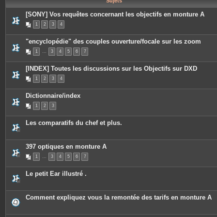
Sujets
e
s
[SONY] Vos requêtes concernant les objectifs en monture A
1
2
3
4
"encyclopédie" des couples ouverture/focale sur les zoom
1
…
3
4
5
6
7
[INDEX] Toutes les discussions sur les Objectifs sur DXD
1
2
3
4
Dictionnaire/index
1
2
3
Les comparatifs du chef et plus.
397 optiques en monture A
1
…
3
4
5
6
7
Le petit Ear illustré .
Comment expliquez vous la remontée des tarifs en monture A