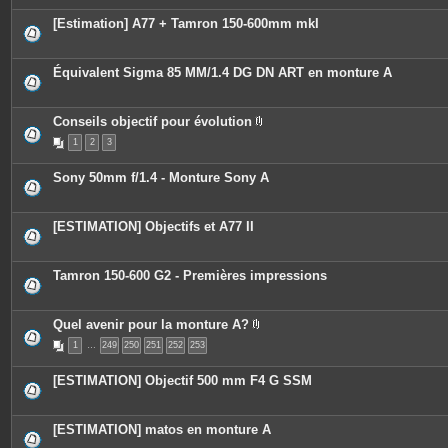
[Estimation] A77 + Tamron 150-600mm mkI
Équivalent Sigma 85 MM/1.4 DG DN ART en monture A
Conseils objectif pour évolution
P
1
2
3
i
è
c
Sony 50mm f/1.4 - Monture Sony A
e
s
j
o
[ESTIMATION] Objectifs et A77 II
i
n
t
e
Tamron 150-600 G2 - Premières impressions
s
Quel avenir pour la monture A?
P
1
…
249
250
251
252
253
i
è
c
[ESTIMATION] Objectif 500 mm F4 G SSM
e
s
j
o
[ESTIMATION] matos en monture A
i
n