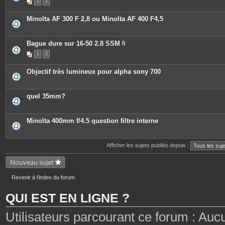
1
2
Minolta AF 300 F 2,8 ou Minolta AF 400 F4,5
Bague dure sur 16-50 2.8 SSM
P
1
2
i
è
c
Objectif très lumineux pour alpha sony 700
e
s
j
o
quel 35mm?
i
n
t
e
Minolta 400mm f/4.5 question filtre interne
s
Afficher les sujets publiés depuis :
Nouveau sujet
Revenir à l’index du forum
QUI EST EN LIGNE ?
Utilisateurs parcourant ce forum : Aucun 