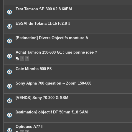
t
e
Test Tamron SP 300 f/2.8 60EM
s
ESSAI du Tokina 11-16 F/2.8
P
i
è
c
[Estimation] Divers Objectifs monture A
e
s
j
o
Achat Tamron 150-600 G1 : une bonne idée ?
i
n
1
2
t
e
Cote Minolta 500 F8
s
Sony Alpha 700 question -- Zoom 150-600
[VENDS] Sony 70-300 G SSM
[estimation] objectif DT 50mm f1.8 SAM
Optiques A77 II