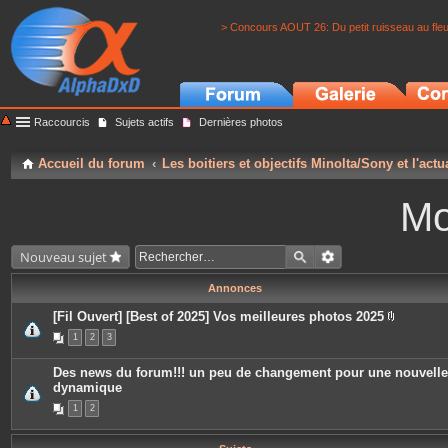
> Concours AOUT 26: Du petit ruisseau au fle
Raccourcis
Sujets actifs
Dernières photos
Accueil du forum
Les boitiers et objectifs Minolta/Sony et l'actu
Mo
Nouveau sujet
Annonces
[Fil Ouvert] [Best of 2025] Vos meilleures photos 2025
P
1
2
3
i
è
c
Des news du forum!!! un peu de changement pour une nouvelle
e
dynamique
s
j
1
2
o
i
n
t