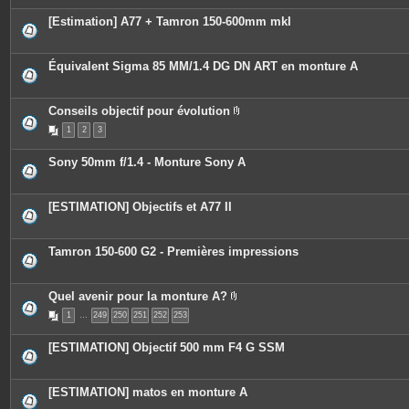
[Estimation] A77 + Tamron 150-600mm mkI
Équivalent Sigma 85 MM/1.4 DG DN ART en monture A
Conseils objectif pour évolution
P
1
2
3
i
è
c
Sony 50mm f/1.4 - Monture Sony A
e
s
j
o
[ESTIMATION] Objectifs et A77 II
i
n
t
e
Tamron 150-600 G2 - Premières impressions
s
Quel avenir pour la monture A?
P
1
…
249
250
251
252
253
i
è
c
[ESTIMATION] Objectif 500 mm F4 G SSM
e
s
j
o
[ESTIMATION] matos en monture A
i
n