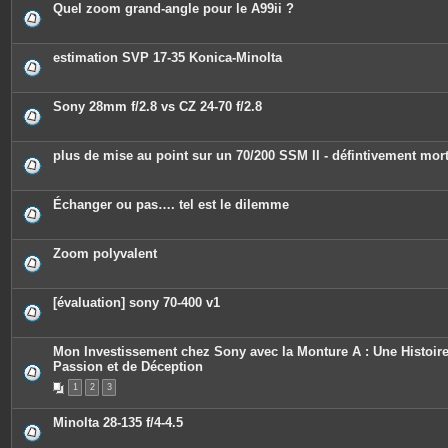
Quel zoom grand-angle pour le A99ii ?
estimation SVP 17-35 Konica-Minolta
Sony 28mm f/2.8 vs CZ 24-70 f/2.8
plus de mise au point sur un 70/200 SSM II - défintivement mor
Échanger ou pas…. tel est le dilemme
Zoom polyvalent
[évaluation] sony 70-400 v1
Mon Investissement chez Sony avec la Monture A : Une Histoir
Passion et de Déception
1
2
3
Minolta 28-135 f/4-4.5