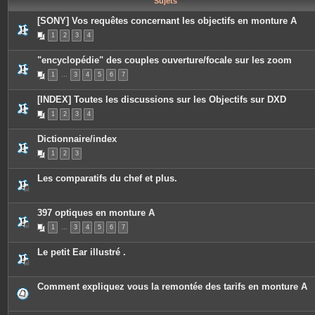
Sujets
e
s
[SONY] Vos requêtes concernant les objectifs en monture A
1
2
3
4
"encyclopédie" des couples ouverture/focale sur les zoom
1
…
3
4
5
6
7
[INDEX] Toutes les discussions sur les Objectifs sur DXD
1
2
3
4
Dictionnaire/index
1
2
3
Les comparatifs du chef et plus.
397 optiques en monture A
1
…
3
4
5
6
7
Le petit Ear illustré .
Comment expliquez vous la remontée des tarifs en monture A