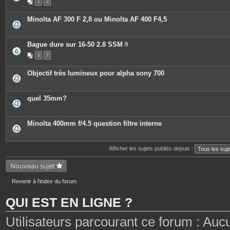
1
2
Minolta AF 300 F 2,8 ou Minolta AF 400 F4,5
Bague dure sur 16-50 2.8 SSM
P
1
2
i
è
c
Objectif très lumineux pour alpha sony 700
e
s
j
o
quel 35mm?
i
n
t
e
Minolta 400mm f/4.5 question filtre interne
s
Afficher les sujets publiés depuis :
Nouveau sujet
Revenir à l’index du forum
QUI EST EN LIGNE ?
Utilisateurs parcourant ce forum : Aucun