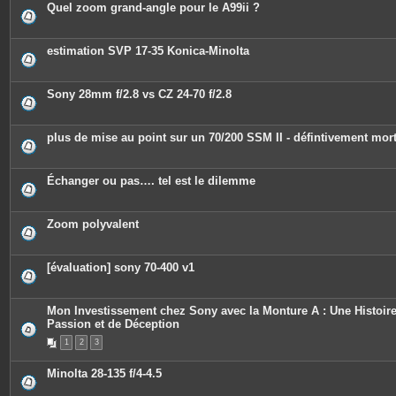
Quel zoom grand-angle pour le A99ii ?
estimation SVP 17-35 Konica-Minolta
Sony 28mm f/2.8 vs CZ 24-70 f/2.8
plus de mise au point sur un 70/200 SSM II - défintivement mor
Échanger ou pas…. tel est le dilemme
Zoom polyvalent
[évaluation] sony 70-400 v1
Mon Investissement chez Sony avec la Monture A : Une Histoir
Passion et de Déception
1
2
3
Minolta 28-135 f/4-4.5