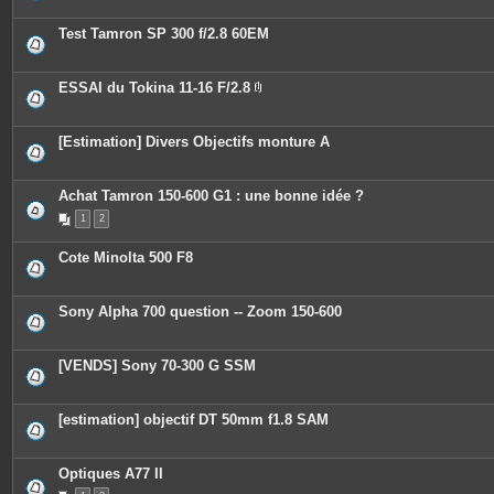
t
e
Test Tamron SP 300 f/2.8 60EM
s
ESSAI du Tokina 11-16 F/2.8
P
i
è
c
[Estimation] Divers Objectifs monture A
e
s
j
o
Achat Tamron 150-600 G1 : une bonne idée ?
i
n
1
2
t
e
Cote Minolta 500 F8
s
Sony Alpha 700 question -- Zoom 150-600
[VENDS] Sony 70-300 G SSM
[estimation] objectif DT 50mm f1.8 SAM
Optiques A77 II