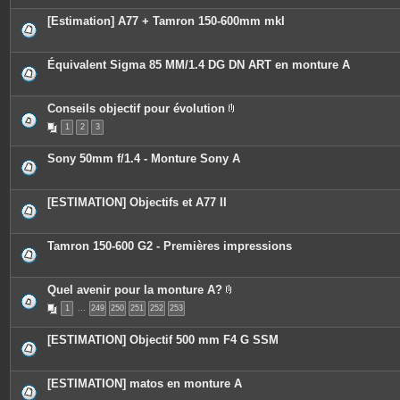
[Estimation] A77 + Tamron 150-600mm mkI
Équivalent Sigma 85 MM/1.4 DG DN ART en monture A
Conseils objectif pour évolution
P
1
2
3
i
è
c
Sony 50mm f/1.4 - Monture Sony A
e
s
j
o
[ESTIMATION] Objectifs et A77 II
i
n
t
e
Tamron 150-600 G2 - Premières impressions
s
Quel avenir pour la monture A?
P
1
…
249
250
251
252
253
i
è
c
[ESTIMATION] Objectif 500 mm F4 G SSM
e
s
j
o
[ESTIMATION] matos en monture A
i
n