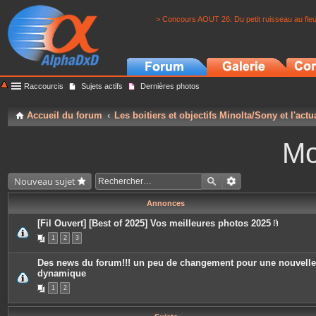
> Concours AOUT 26: Du petit ruisseau au fle
Raccourcis
Sujets actifs
Dernières photos
Accueil du forum
Les boitiers et objectifs Minolta/Sony et l'actu
Mo
Nouveau sujet
Annonces
[Fil Ouvert] [Best of 2025] Vos meilleures photos 2025
P
1
2
3
i
è
c
Des news du forum!!! un peu de changement pour une nouvelle
e
dynamique
s
j
1
2
o
i
n
t