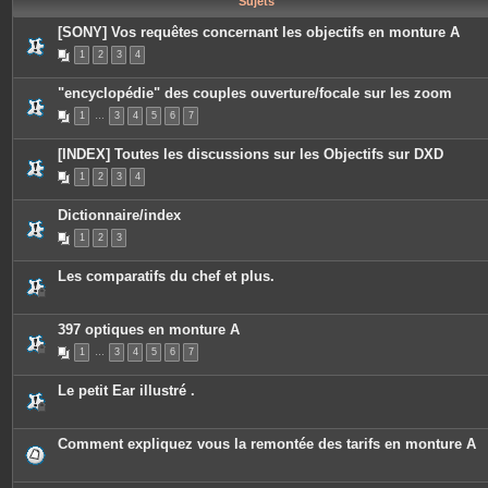
Sujets
e
s
[SONY] Vos requêtes concernant les objectifs en monture A
1
2
3
4
"encyclopédie" des couples ouverture/focale sur les zoom
1
…
3
4
5
6
7
[INDEX] Toutes les discussions sur les Objectifs sur DXD
1
2
3
4
Dictionnaire/index
1
2
3
Les comparatifs du chef et plus.
397 optiques en monture A
1
…
3
4
5
6
7
Le petit Ear illustré .
Comment expliquez vous la remontée des tarifs en monture A