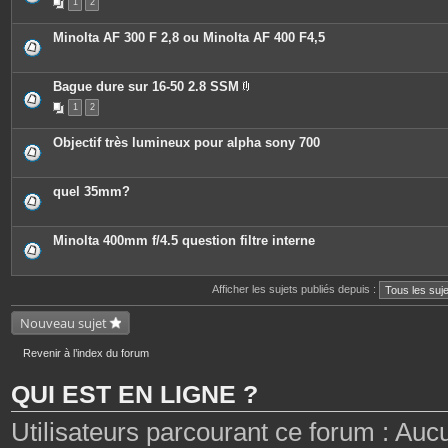
1
2
Minolta AF 300 F 2,8 ou Minolta AF 400 F4,5
Bague dure sur 16-50 2.8 SSM
P
1
2
i
è
c
Objectif très lumineux pour alpha sony 700
e
s
j
o
quel 35mm?
i
n
t
e
Minolta 400mm f/4.5 question filtre interne
s
Afficher les sujets publiés depuis :
Nouveau sujet
Revenir à l’index du forum
QUI EST EN LIGNE ?
Utilisateurs parcourant ce forum : Aucun 