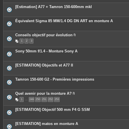
[Estimation] A77 + Tamron 150-600mm mkI
Équivalent Sigma 85 MM/1.4 DG DN ART en monture A
Conseils objectif pour évolution
P
1
2
3
i
è
c
Sony 50mm f/1.4 - Monture Sony A
e
s
j
o
[ESTIMATION] Objectifs et A77 II
i
n
t
e
Tamron 150-600 G2 - Premières impressions
s
Quel avenir pour la monture A?
P
1
…
249
250
251
252
253
i
è
c
[ESTIMATION] Objectif 500 mm F4 G SSM
e
s
j
o
[ESTIMATION] matos en monture A
i
n