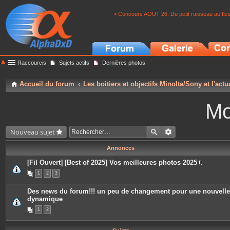
> Concours AOUT 26: Du petit ruisseau au fle
Raccourcis
Sujets actifs
Dernières photos
Accueil du forum
Les boitiers et objectifs Minolta/Sony et l'actu
Mo
Nouveau sujet
Annonces
[Fil Ouvert] [Best of 2025] Vos meilleures photos 2025
P
1
2
3
i
è
c
Des news du forum!!! un peu de changement pour une nouvelle
e
dynamique
s
j
1
2
o
i
n
t