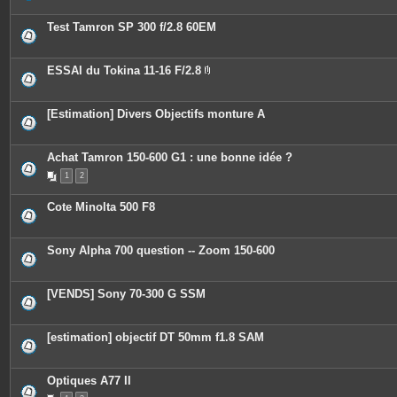
t
e
Test Tamron SP 300 f/2.8 60EM
s
ESSAI du Tokina 11-16 F/2.8
P
i
è
c
[Estimation] Divers Objectifs monture A
e
s
j
o
Achat Tamron 150-600 G1 : une bonne idée ?
i
n
1
2
t
e
Cote Minolta 500 F8
s
Sony Alpha 700 question -- Zoom 150-600
[VENDS] Sony 70-300 G SSM
[estimation] objectif DT 50mm f1.8 SAM
Optiques A77 II