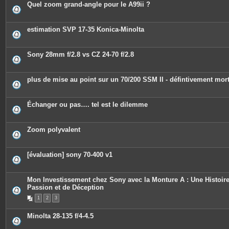
Quel zoom grand-angle pour le A99ii ?
estimation SVP 17-35 Konica-Minolta
Sony 28mm f/2.8 vs CZ 24-70 f/2.8
plus de mise au point sur un 70/200 SSM II - défintivement mor
Échanger ou pas…. tel est le dilemme
Zoom polyvalent
[évaluation] sony 70-400 v1
Mon Investissement chez Sony avec la Monture A : Une Histoir
Passion et de Déception
1
2
3
Minolta 28-135 f/4-4.5