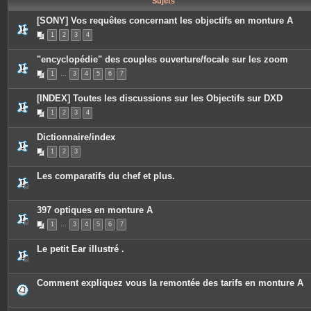
Sujets
e
s
[SONY] Vos requêtes concernant les objectifs en monture A
1
2
3
4
"encyclopédie" des couples ouverture/focale sur les zoom
1
…
3
4
5
6
7
[INDEX] Toutes les discussions sur les Objectifs sur DXD
1
2
3
4
Dictionnaire/index
1
2
3
Les comparatifs du chef et plus.
397 optiques en monture A
1
…
3
4
5
6
7
Le petit Ear illustré .
Comment expliquez vous la remontée des tarifs en monture A