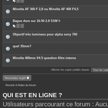
1
2
Minolta AF 300 F 2,8 ou Minolta AF 400 F4,5
Bague dure sur 16-50 2.8 SSM
P
1
2
i
è
c
Objectif très lumineux pour alpha sony 700
e
s
j
o
quel 35mm?
i
n
t
e
Minolta 400mm f/4.5 question filtre interne
s
Afficher les sujets publiés depuis :
Nouveau sujet
Revenir à l’index du forum
QUI EST EN LIGNE ?
Utilisateurs parcourant ce forum : Aucun