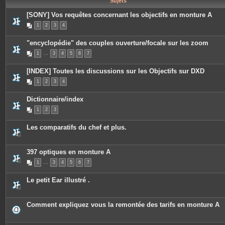
Sujets
e
s
[SONY] Vos requêtes concernant les objectifs en monture A
1
2
3
4
"encyclopédie" des couples ouverture/focale sur les zoom
1
…
3
4
5
6
7
[INDEX] Toutes les discussions sur les Objectifs sur DXD
1
2
3
4
Dictionnaire/index
1
2
3
Les comparatifs du chef et plus.
397 optiques en monture A
1
…
3
4
5
6
7
Le petit Ear illustré .
Comment expliquez vous la remontée des tarifs en monture A