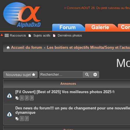
> Concours AOUT 26: Du petit ruisseau au fle
Raccourcis
Sujets actifs
Dernières photos
Accueil du forum
Les boitiers et objectifs Minolta/Sony et l'actu
Mo
Nouveau sujet
Annonces
[Fil Ouvert] [Best of 2025] Vos meilleures photos 2025
P
1
2
3
i
è
c
Des news du forum!!! un peu de changement pour une nouvelle
e
dynamique
s
j
1
2
o
i
n
t