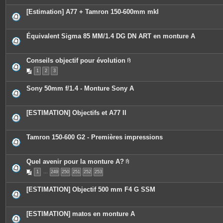
[Estimation] A77 + Tamron 150-600mm mkI
Équivalent Sigma 85 MM/1.4 DG DN ART en monture A
Conseils objectif pour évolution
P
1
2
3
i
è
c
Sony 50mm f/1.4 - Monture Sony A
e
s
j
o
[ESTIMATION] Objectifs et A77 II
i
n
t
e
Tamron 150-600 G2 - Premières impressions
s
Quel avenir pour la monture A?
P
1
…
249
250
251
252
253
i
è
c
[ESTIMATION] Objectif 500 mm F4 G SSM
e
s
j
o
[ESTIMATION] matos en monture A
i
n