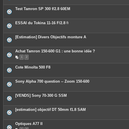
t
e
Test Tamron SP 300 f/2.8 60EM
s
ESSAI du Tokina 11-16 F/2.8
P
i
è
c
[Estimation] Divers Objectifs monture A
e
s
j
o
Achat Tamron 150-600 G1 : une bonne idée ?
i
n
1
2
t
e
Cote Minolta 500 F8
s
Sony Alpha 700 question -- Zoom 150-600
[VENDS] Sony 70-300 G SSM
[estimation] objectif DT 50mm f1.8 SAM
Optiques A77 II