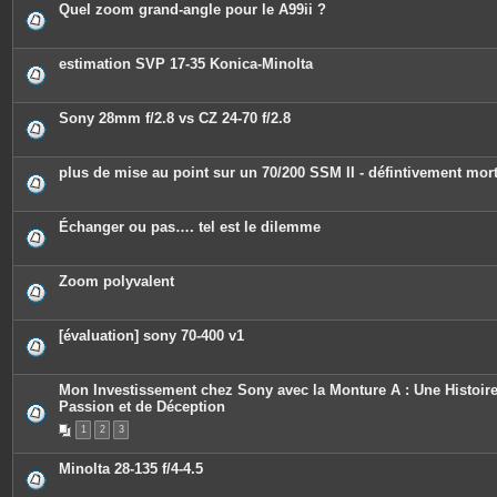
Quel zoom grand-angle pour le A99ii ?
estimation SVP 17-35 Konica-Minolta
Sony 28mm f/2.8 vs CZ 24-70 f/2.8
plus de mise au point sur un 70/200 SSM II - défintivement mor
Échanger ou pas…. tel est le dilemme
Zoom polyvalent
[évaluation] sony 70-400 v1
Mon Investissement chez Sony avec la Monture A : Une Histoir
Passion et de Déception
1
2
3
Minolta 28-135 f/4-4.5