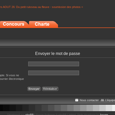
s AOUT 26: Du petit ruisseau au fleuve - soumission des photos <
Envoyer le mot de passe
mpte. Si vous ne
courrier électronique
Nous contacter
L’équip
Développé par
phpBB
® Forum Software © phpBB Limited
, Style developer by
forums