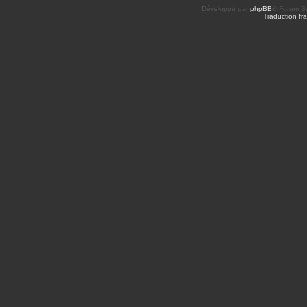
Développé par
phpBB
® Forum So
Traduction fra