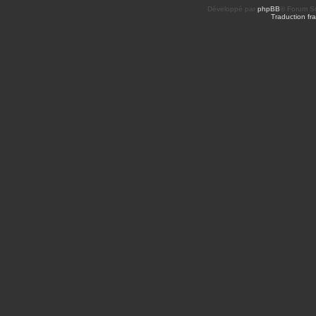
Développé par
phpBB
® Forum So
Traduction fra