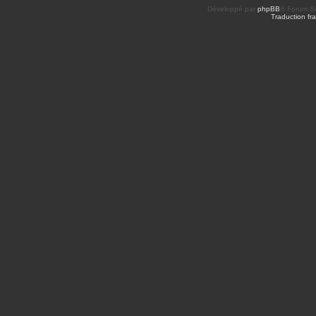
Développé par
phpBB
® Forum So
Traduction fra