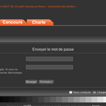
s AOUT 26: Du petit ruisseau au fleuve - soumission des photos <
Envoyer le mot de passe
mpte. Si vous ne
courrier électronique
Nous contacter
L’équip
Développé par
phpBB
® Forum Software © phpBB Limited
, Style developer by
forums