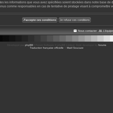
utes les informations que vous avez spécifiées soient stockées dans notre base de d
tenus comme responsables en cas de tentative de piratage visant à compromettre 
Nous contacter
L’équipe
Développé par
phpBB
® Forum Software © phpBB Limited
, Style developer by
forums
Traduction française officielle
©
Maël Soucaze