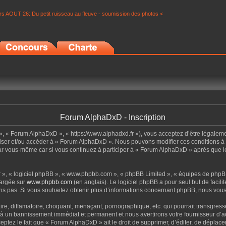
s AOUT 26: Du petit ruisseau au fleuve - soumission des photos <
Forum AlphaDxD - Inscription
», « Forum AlphaDxD », « https://www.alphadxd.fr »), vous acceptez d’être légalem
tiliser et/ou accéder à « Forum AlphaDxD ». Nous pouvons modifier ces conditions 
par vous-même car si vous continuez à participer à « Forum AlphaDxD » après que le
ur », « logiciel phpBB », « www.phpbb.com », « phpBB Limited », « équipes de phpBB
hargée sur
www.phpbb.com
(en anglais). Le logiciel phpBB a pour seul but de facil
s pas. Si vous souhaitez obtenir plus d’informations concernant phpBB, nous vous
re, diffamatoire, choquant, menaçant, pornographique, etc. qui pourrait transgress
z à un bannissement immédiat et permanent et nous avertirons votre fournisseur d’ac
ptez le fait que « Forum AlphaDxD » ait le droit de supprimer, d’éditer, de déplace