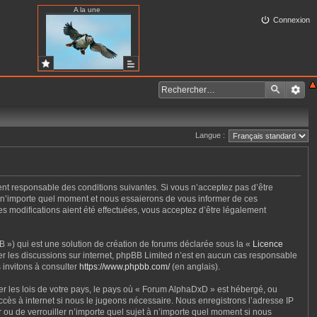
A la une
Connexion
Langue :
ent responsable des conditions suivantes. Si vous n’acceptez pas d’être
à n’importe quel moment et nous essaierons de vous informer de ces
s modifications aient été effectuées, vous acceptez d’être légalement
 ») qui est une solution de création de forums déclarée sous la «
Licence
iter les discussions sur internet, phpBB Limited n’est en aucun cas responsable
 invitons à consulter
https://www.phpbb.com/
(en anglais).
er les lois de votre pays, le pays où « Forum AlphaDxD » est hébergé, ou
cès à internet si nous le jugeons nécessaire. Nous enregistrons l’adresse IP
r ou de verrouiller n’importe quel sujet à n’importe quel moment si nous