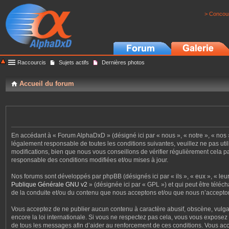
> Concour
Raccourcis
Sujets actifs
Dernières photos
Accueil du forum
En accédant à « Forum AlphaDxD » (désigné ici par « nous », « notre », « nos 
légalement responsable de toutes les conditions suivantes, veuillez ne pas u
modifications, bien que nous vous conseillons de vérifier régulièrement cela 
responsable des conditions modifiées et/ou mises à jour.
Nos forums sont développés par phpBB (désignés ici par « ils », « eux », « le
Publique Générale GNU v2
» (désignée ici par « GPL ») et qui peut être téléc
de la conduite et/ou du contenu que nous acceptons et/ou que nous n’accepton
Vous acceptez de ne publier aucun contenu à caractère abusif, obscène, vulgai
encore la loi internationale. Si vous ne respectez pas cela, vous vous expose
de tous les messages afin d’aider au renforcement de ces conditions. Vous acce