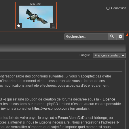
A la une
Connexion
Langue :
ent responsable des conditions suivantes. Si vous n’acceptez pas d’être
à n’importe quel moment et nous essaierons de vous informer de ces
s modifications aient été effectuées, vous acceptez d’être légalement
 ») qui est une solution de création de forums déclarée sous la «
Licence
iter les discussions sur internet, phpBB Limited n’est en aucun cas responsable
 invitons à consulter
https://www.phpbb.com/
(en anglais).
er les lois de votre pays, le pays où « Forum AlphaDxD » est hébergé, ou
cès à internet si nous le jugeons nécessaire. Nous enregistrons l’adresse IP
r ou de verrouiller n’importe quel sujet à n’importe quel moment si nous