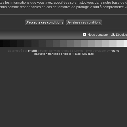
utes les informations que vous avez spécifiées soient stockées dans notre base de d
tenus comme responsables en cas de tentative de piratage visant à compromettre 
Nous contacter
L’équipe
Développé par
phpBB
® Forum Software © phpBB Limited
, Style developer by
forums
Traduction française officielle
©
Maël Soucaze