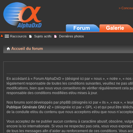
> Concour
Raccourcis
Sujets actifs
Dernières photos
Accueil du forum
En accédant à « Forum AlphaDxD » (désigné ici par « nous », « notre », « nos 
légalement responsable de toutes les conditions suivantes, veuillez ne pas u
modifications, bien que nous vous conseillons de vérifier régulièrement cela 
responsable des conditions modifiées et/ou mises à jour.
Nos forums sont développés par phpBB (désignés ici par « ils », « eux », « le
Publique Générale GNU v2
» (désignée ici par « GPL ») et qui peut être téléc
de la conduite et/ou du contenu que nous acceptons et/ou que nous n’accepton
Vous acceptez de ne publier aucun contenu à caractère abusif, obscène, vulgai
encore la loi internationale. Si vous ne respectez pas cela, vous vous expose
de tous les messages afin d’aider au renforcement de ces conditions. Vous acce