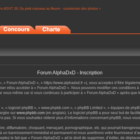
s AOUT 26: Du petit ruisseau au fleuve - soumission des photos <
Forum AlphaDxD - Inscription
», « Forum AlphaDxD », « https://www.alphadxd.fr »), vous acceptez d’être légalem
tiliser et/ou accéder à « Forum AlphaDxD ». Nous pouvons modifier ces conditions 
par vous-même car si vous continuez à participer à « Forum AlphaDxD » après que le
ur », « logiciel phpBB », « www.phpbb.com », « phpBB Limited », « équipes de phpBB
hargée sur
www.phpbb.com
(en anglais). Le logiciel phpBB a pour seul but de facil
s pas. Si vous souhaitez obtenir plus d’informations concernant phpBB, nous vous
re, diffamatoire, choquant, menaçant, pornographique, etc. qui pourrait transgress
z à un bannissement immédiat et permanent et nous avertirons votre fournisseur d’ac
ptez le fait que « Forum AlphaDxD » ait le droit de supprimer, d’éditer, de déplace