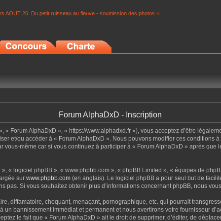
s AOUT 26: Du petit ruisseau au fleuve - soumission des photos <
Forum AlphaDxD - Inscription
», « Forum AlphaDxD », « https://www.alphadxd.fr »), vous acceptez d’être légalem
tiliser et/ou accéder à « Forum AlphaDxD ». Nous pouvons modifier ces conditions 
par vous-même car si vous continuez à participer à « Forum AlphaDxD » après que le
ur », « logiciel phpBB », « www.phpbb.com », « phpBB Limited », « équipes de phpBB
hargée sur
www.phpbb.com
(en anglais). Le logiciel phpBB a pour seul but de facil
s pas. Si vous souhaitez obtenir plus d’informations concernant phpBB, nous vous
re, diffamatoire, choquant, menaçant, pornographique, etc. qui pourrait transgress
z à un bannissement immédiat et permanent et nous avertirons votre fournisseur d’ac
ptez le fait que « Forum AlphaDxD » ait le droit de supprimer, d’éditer, de déplace