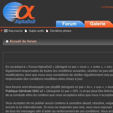
> Concour
Raccourcis
Sujets actifs
Dernières photos
Accueil du forum
En accédant à « Forum AlphaDxD » (désigné ici par « nous », « notre », « nos 
légalement responsable de toutes les conditions suivantes, veuillez ne pas u
modifications, bien que nous vous conseillons de vérifier régulièrement cela 
responsable des conditions modifiées et/ou mises à jour.
Nos forums sont développés par phpBB (désignés ici par « ils », « eux », « le
Publique Générale GNU v2
» (désignée ici par « GPL ») et qui peut être téléc
de la conduite et/ou du contenu que nous acceptons et/ou que nous n’accepton
Vous acceptez de ne publier aucun contenu à caractère abusif, obscène, vulgai
encore la loi internationale. Si vous ne respectez pas cela, vous vous expose
de tous les messages afin d’aider au renforcement de ces conditions. Vous acce