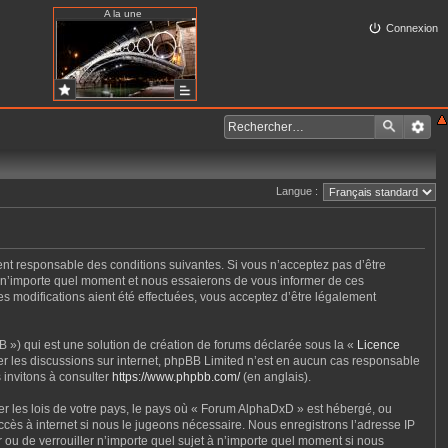
A la une
Connexion
Langue :
ent responsable des conditions suivantes. Si vous n’acceptez pas d’être
à n’importe quel moment et nous essaierons de vous informer de ces
s modifications aient été effectuées, vous acceptez d’être légalement
 ») qui est une solution de création de forums déclarée sous la «
Licence
iter les discussions sur internet, phpBB Limited n’est en aucun cas responsable
 invitons à consulter
https://www.phpbb.com/
(en anglais).
er les lois de votre pays, le pays où « Forum AlphaDxD » est hébergé, ou
cès à internet si nous le jugeons nécessaire. Nous enregistrons l’adresse IP
r ou de verrouiller n’importe quel sujet à n’importe quel moment si nous