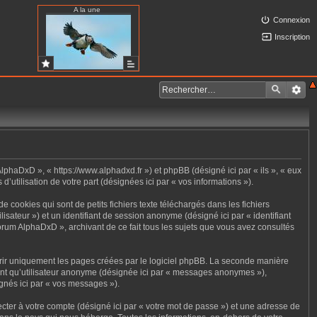
A la une
Connexion
Inscription
lphaDxD », « https://www.alphadxd.fr ») et phpBB (désigné ici par « ils », « eux
’utilisation de votre part (désignées ici par « vos informations »).
cookies qui sont de petits fichiers texte téléchargés dans les fichiers
ilisateur ») et un identifiant de session anonyme (désigné ici par « identifiant
orum AlphaDxD », archivant de ce fait tous les sujets que vous avez consultés
rir uniquement les pages créées par le logiciel phpBB. La seconde manière
tant qu’utilisateur anonyme (désignée ici par « messages anonymes »),
ignés ici par « vos messages »).
cter à votre compte (désigné ici par « votre mot de passe ») et une adresse de