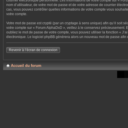
courrier électronique personnelle. Les informations de votre compte sur « For
nom d’utilisateur, de votre mot de passe et de votre adresse de courrier électr
cas, vous pouvez contrôler quelles informations de votre compte vous souhaite
votre compte.
Votre mot de passe est crypté (par un cryptage à sens unique) afin qu’il soit s
votre compte sur « Forum AlphaDxD », veillez à le conservez précieusement. E
oubliez le mot de passe de votre compte, vous pouvez utiliser la fonction « J’
électronique. Le logiciel phpBB générera alors un nouveau mot de passe afin 
Revenir à l’écran de connexion
Accueil du forum