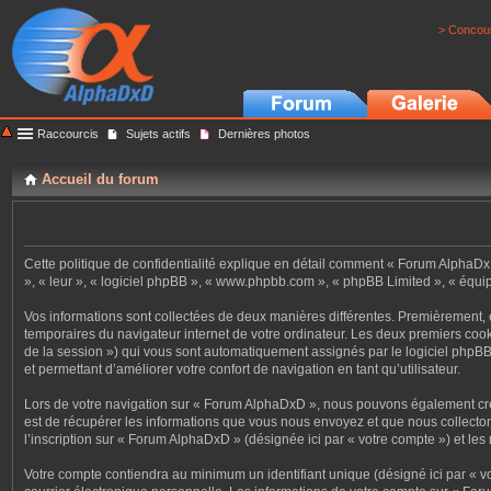
> Concour
Raccourcis
Sujets actifs
Dernières photos
Accueil du forum
Cette politique de confidentialité explique en détail comment « Forum AlphaDxD 
», « leur », « logiciel phpBB », « www.phpbb.com », « phpBB Limited », « équipes
Vos informations sont collectées de deux manières différentes. Premièrement, e
temporaires du navigateur internet de votre ordinateur. Les deux premiers cookies
de la session ») qui vous sont automatiquement assignés par le logiciel phpBB
et permettant d’améliorer votre confort de navigation en tant qu’utilisateur.
Lors de votre navigation sur « Forum AlphaDxD », nous pouvons également cré
est de récupérer les informations que vous nous envoyez et que nous collecto
l’inscription sur « Forum AlphaDxD » (désignée ici par « votre compte ») et le
Votre compte contiendra au minimum un identifiant unique (désigné ici par « v