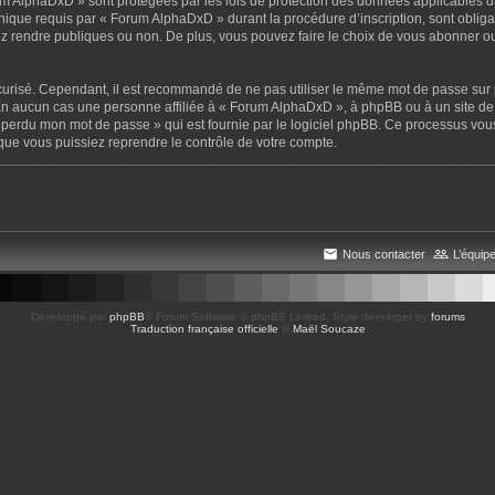
um AlphaDxD » sont protégées par les lois de protection des données applicables d
onique requis par « Forum AlphaDxD » durant la procédure d’inscription, sont obliga
z rendre publiques ou non. De plus, vous pouvez faire le choix de vous abonner ou 
écurisé. Cependant, il est recommandé de ne pas utiliser le même mot de passe sur p
n aucun cas une personne affiliée à « Forum AlphaDxD », à phpBB ou à un site de 
ai perdu mon mot de passe » qui est fournie par le logiciel phpBB. Ce processus vou
que vous puissiez reprendre le contrôle de votre compte.
Nous contacter
L’équip
Développé par
phpBB
® Forum Software © phpBB Limited
, Style developer by
forums
Traduction française officielle
©
Maël Soucaze