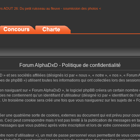
s AOUT 26: Du petit ruisseau au fleuve - soumission des photos <
Forum AlphaDxD - Politique de confidentialité
» et ses sociétés affiliées (désignés ici par « nous », « notre », « nos », « Forum A
 de phpBB ») utilisent toutes les informations qui ont collectées lors des sessions d
n naviguant sur « Forum AlphaDxD », le logiciel phpBB créera un certain nombre de 
 ne contiennent qu’un identifiant d’utilisateur (désigné ici par « identifiant de l’ut
. Un troisième cookie sera créé une fois que vous naviguerez sur les sujets de « F
er une quatrième sorte de cookies, externes au document qui est prévu pour couv
ns. Ceci peut correspondre mais n’est pas limité à la publication de messages en 
s messages que vous publiez après votre inscription et lors de votre connexion (dés
otre nom d’utilisateur »), un mot de passe personnel vous permettant de vous conne