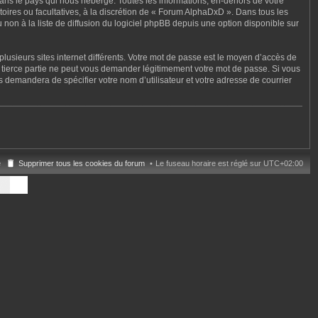
ans le pays qui nous héberge. Toutes les informations, en-dehors de votre
toires ou facultatives, à la discrétion de « Forum AlphaDxD ». Dans tous les
non à la liste de diffusion du logiciel phpBB depuis une option disponible sur
lusieurs sites internet différents. Votre mot de passe est le moyen d’accès de
tierce partie ne peut vous demander légitimement votre mot de passe. Si vous
s demandera de spécifier votre nom d’utilisateur et votre adresse de courrier
e
Supprimer tous les cookies du forum
Le fuseau horaire est réglé sur
UTC+02:00