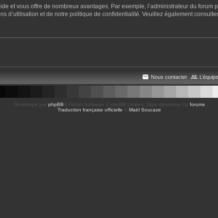
apide et vous offre de nombreux avantages. Par exemple, l’administrateur du forum pe
 d’utilisation et de notre politique de confidentialité. Veuillez également consulter
Nous contacter
L’équip
Développé par
phpBB
® Forum Software © phpBB Limited
, Style developer by
forums
Traduction française officielle
©
Maël Soucaze