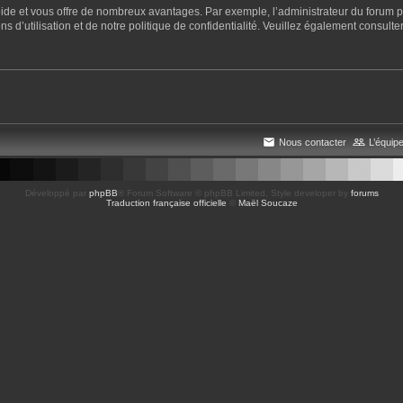
apide et vous offre de nombreux avantages. Par exemple, l’administrateur du forum pe
 d’utilisation et de notre politique de confidentialité. Veuillez également consulter
Nous contacter
L’équip
Développé par
phpBB
® Forum Software © phpBB Limited
, Style developer by
forums
Traduction française officielle
©
Maël Soucaze