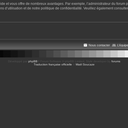
apide et vous offre de nombreux avantages. Par exemple, l’administrateur du forum pe
 d’utilisation et de notre politique de confidentialité. Veuillez également consulter
Nous contacter
L’équip
Développé par
phpBB
® Forum Software © phpBB Limited
, Style developer by
forums
Traduction française officielle
©
Maël Soucaze